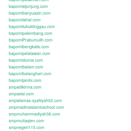
bapomisijunjung.com
bapomibanyuasin.com
bapomilahat.com
bapomilubuklinggau.com
bapomipalembang.com
bapomiPrabumulih.com
bapomibengkalis.com
bapomipelalawan.com
bapomidumai.com
bapomibatam.com
bapomibatanghari.com
bapomijambi.com
smpadikirma.com
smpasisi.com
smpislamas-syafiiyah02.com
smpmadinaislamicschool.com
smpmuhammadiyah36.com
smpmuttaqien.com
smpnegeri115.com