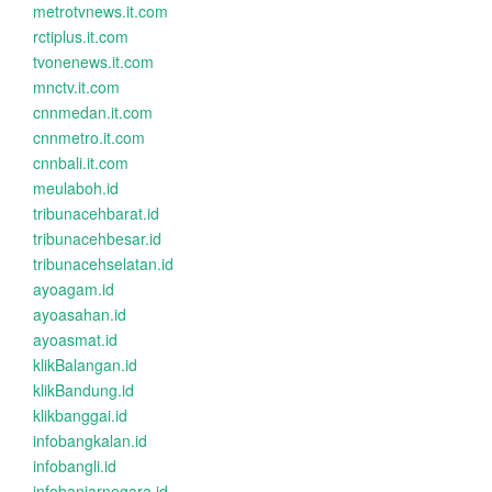
metrotvnews.it.com
rctiplus.it.com
tvonenews.it.com
mnctv.it.com
cnnmedan.it.com
cnnmetro.it.com
cnnbali.it.com
meulaboh.id
tribunacehbarat.id
tribunacehbesar.id
tribunacehselatan.id
ayoagam.id
ayoasahan.id
ayoasmat.id
klikBalangan.id
klikBandung.id
klikbanggai.id
infobangkalan.id
infobangli.id
infobanjarnegara.id