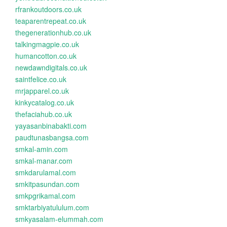
rfrankoutdoors.co.uk
teaparentrepeat.co.uk
thegenerationhub.co.uk
talkingmagpie.co.uk
humancotton.co.uk
newdawndigitals.co.uk
saintfelice.co.uk
mrjapparel.co.uk
kinkycatalog.co.uk
thefaciahub.co.uk
yayasanbinabakti.com
paudtunasbangsa.com
smkal-amin.com
smkal-manar.com
smkdarulamal.com
smkitpasundan.com
smkpgrikamal.com
smktarbiyatululum.com
smkyasalam-elummah.com