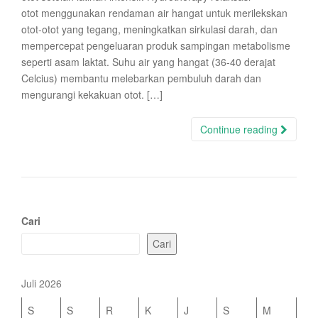
otot menggunakan rendaman air hangat untuk merilekskan
otot-otot yang tegang, meningkatkan sirkulasi darah, dan
mempercepat pengeluaran produk sampingan metabolisme
seperti asam laktat. Suhu air yang hangat (36-40 derajat
Celcius) membantu melebarkan pembuluh darah dan
mengurangi kekakuan otot. […]
Continue reading
Cari
Cari
Juli 2026
S
S
R
K
J
S
M