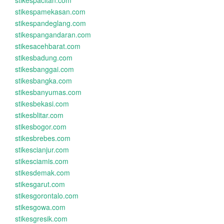
stikespacitan.com
stikespamekasan.com
stikespandeglang.com
stikespangandaran.com
stikesacehbarat.com
stikesbadung.com
stikesbanggai.com
stikesbangka.com
stikesbanyumas.com
stikesbekasi.com
stikesblitar.com
stikesbogor.com
stikesbrebes.com
stikescianjur.com
stikesciamis.com
stikesdemak.com
stikesgarut.com
stikesgorontalo.com
stikesgowa.com
stikesgresik.com