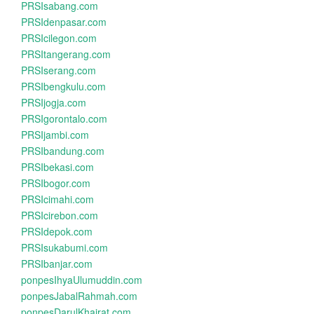
PRSIsabang.com
PRSIdenpasar.com
PRSIcilegon.com
PRSItangerang.com
PRSIserang.com
PRSIbengkulu.com
PRSIjogja.com
PRSIgorontalo.com
PRSIjambi.com
PRSIbandung.com
PRSIbekasi.com
PRSIbogor.com
PRSIcimahi.com
PRSIcirebon.com
PRSIdepok.com
PRSIsukabumi.com
PRSIbanjar.com
ponpesIhyaUlumuddin.com
ponpesJabalRahmah.com
ponpesDarulKhairat.com