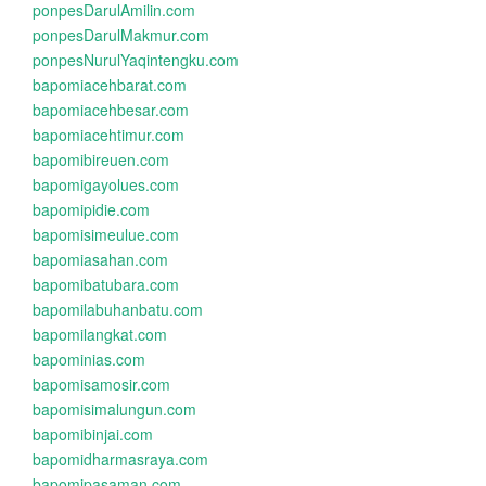
ponpesDarulAmilin.com
ponpesDarulMakmur.com
ponpesNurulYaqintengku.com
bapomiacehbarat.com
bapomiacehbesar.com
bapomiacehtimur.com
bapomibireuen.com
bapomigayolues.com
bapomipidie.com
bapomisimeulue.com
bapomiasahan.com
bapomibatubara.com
bapomilabuhanbatu.com
bapomilangkat.com
bapominias.com
bapomisamosir.com
bapomisimalungun.com
bapomibinjai.com
bapomidharmasraya.com
bapomipasaman.com