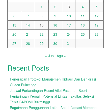
1
2
3
4
5
6
7
8
9
10
11
12
13
14
15
16
17
18
19
20
21
22
23
24
25
26
27
28
29
30
31
« Jun
Agu »
Recent Posts
Penerapan Protokol Manajemen Hidrasi Dan Dehidrasi
Cuaca Bukittinggi
Jadwal Pertandingan Resmi Atlet Pasaman Sport
Penjaringan Pemain Potensial Lintas Fakultas Seleksi
Tenis BAPOMI Bukittinggi
Bagaimana Penggunaan Lotion Anti-Inflamasi Membantu