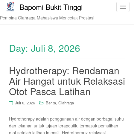
Bapomi Bukit Tinggi
T
o
Pembina Olahraga Mahasiswa Mencetak Prestasi
g
g
l
e
Day:
Juli 8, 2026
n
a
v
Hydrotherapy: Rendaman
i
Air Hangat untuk Relaksasi
g
a
Otot Pasca Latihan
t
i
,
Juli 8, 2026
Berita
Olahraga
o
n
Hydrotherapy adalah penggunaan air dengan berbagai suhu
dan tekanan untuk tujuan terapeutik, termasuk pemulihan
otot setelah latihan intensif. Hydrotherapy relaksasi