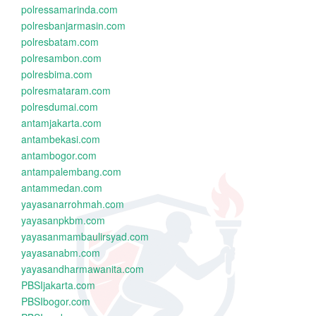
polressamarinda.com
polresbanjarmasin.com
polresbatam.com
polresambon.com
polresbima.com
polresmataram.com
polresdumai.com
antamjakarta.com
antambekasi.com
antambogor.com
antampalembang.com
antammedan.com
yayasanarrohmah.com
yayasanpkbm.com
yayasanmambaulirsyad.com
yayasanabm.com
yayasandharmawanita.com
PBSIjakarta.com
PBSIbogor.com