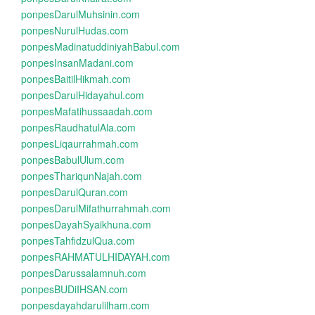
ponpesDarulMuhsinin.com
ponpesNurulHudas.com
ponpesMadinatuddiniyahBabul.com
ponpesInsanMadani.com
ponpesBaitilHikmah.com
ponpesDarulHidayahul.com
ponpesMafatihussaadah.com
ponpesRaudhatulAla.com
ponpesLiqaurrahmah.com
ponpesBabulUlum.com
ponpesThariqunNajah.com
ponpesDarulQuran.com
ponpesDarulMifathurrahmah.com
ponpesDayahSyaikhuna.com
ponpesTahfidzulQua.com
ponpesRAHMATULHIDAYAH.com
ponpesDarussalamnuh.com
ponpesBUDiIHSAN.com
ponpesdayahdarulilham.com