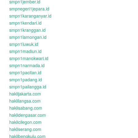
smpn1jember.id
smpnegeri1jepara.id
smpn1karanganyar.id
smpn1kendari.id
smpn1kranggan.id
smpn1lamongan.id
smpn1luwuk.id
smpn1madiun.id
smpn1manokwari.id
smpn1narmada.id
smpn1pacitan.id
smpn1padang.id
smpn1pailangga.id
haklijakarta.com
haklilangsa.com
haklisabang.com
haklidenpasar.com
haklicilegon.com
hakliserang.com
haklibengkulu.com