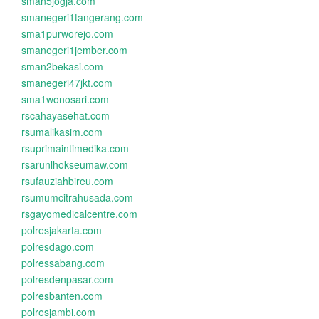
sman5jogja.com
smanegeri1tangerang.com
sma1purworejo.com
smanegeri1jember.com
sman2bekasi.com
smanegeri47jkt.com
sma1wonosari.com
rscahayasehat.com
rsumalikasim.com
rsuprimaintimedika.com
rsarunlhokseumaw.com
rsufauziahbireu.com
rsumumcitrahusada.com
rsgayomedicalcentre.com
polresjakarta.com
polresdago.com
polressabang.com
polresdenpasar.com
polresbanten.com
polresjambi.com