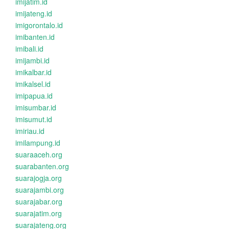
imijatim.id
imijateng.id
imigorontalo.id
imibanten.id
imibali.id
imijambi.id
imikalbar.id
imikalsel.id
imipapua.id
imisumbar.id
imisumut.id
imiriau.id
imilampung.id
suaraaceh.org
suarabanten.org
suarajogja.org
suarajambi.org
suarajabar.org
suarajatim.org
suarajateng.org