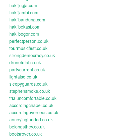
haklijogja.com
haklijambi.com
haklibandung.com
haklibekasi.com
haklibogor.com
perfectperson.co.uk
tourmusicfest.co.uk
strongdemocracy.co.uk
dronetotal.co.uk
partycurrent.co.uk
lightalso.co.uk
sleepyguards.co.uk
stephensmoke.co.uk
trialuncomfortable.co.uk
accordingchapel.co.uk
accordingoversees.co.uk
annoyingfunded.co.uk
belongsthey.co.uk
bootsrover.co.uk