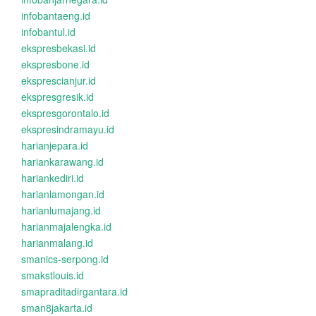
infobantaeng.id
infobantul.id
ekspresbekasi.id
ekspresbone.id
eksprescianjur.id
ekspresgresik.id
ekspresgorontalo.id
ekspresindramayu.id
harianjepara.id
hariankarawang.id
hariankediri.id
harianlamongan.id
harianlumajang.id
harianmajalengka.id
harianmalang.id
smanics-serpong.id
smakstlouis.id
smapraditadirgantara.id
sman8jakarta.id