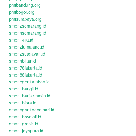
pmibandung.org
pmibogor.org
pmisurabaya.org
smpn2semarang.id
smpn4semarang.id
smpn14jkt.id
smpn2lumajang.id
smpn2sutojayan.id
smpn4blitar.id
smpn78jakarta.id
smpn88jakarta.id
smpnegeri1ambon.id
smpn1bangil.id
smpn1banjarmasin.id
smpn1biora.id
smpnegeri1bobotsari.id
smpn1boyolali.id
smpn1gresik.id
smpn1jayapura.id