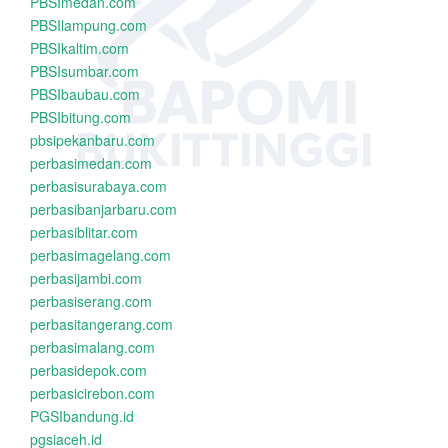
PBSImedan.com
PBSIlampung.com
PBSIkaltim.com
PBSIsumbar.com
PBSIbaubau.com
PBSIbitung.com
pbsipekanbaru.com
perbasimedan.com
perbasisurabaya.com
perbasibanjarbaru.com
perbasiblitar.com
perbasimagelang.com
perbasijambi.com
perbasiserang.com
perbasitangerang.com
perbasimalang.com
perbasidepok.com
perbasicirebon.com
PGSIbandung.id
pgsiaceh.id