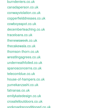
burndeniers.co.uk
canadaperson.co.uk
conwayviolation.co.uk
copperfielddresses.co.uk
cowboysspot.co.uk
decemberteaching.co.uk
traceloans.co.uk
thenewsweek.co.uk
thecakewala.co.uk
thomson-thorn.co.uk
wrestlingagrees.co.uk
underneathfoiled.co.uk
spanosconcerns.co.uk
telecomblue.co.uk
house-of-hampers.co.uk
yumekanzashi.co.uk
fatnanas.co.uk
emilykatedesign.co.uk
crossfelloutdoors.co.uk
yorkroadreconditioned.co.uk