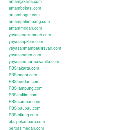
antamjakarta.com
antambekasi.com
antambogor.com
antampalembang.com
antammedan.com
yayasanarrohmah.com
yayasanpkbm.com
yayasanmambaulirsyad.com
yayasanabm.com
yayasandharmawanita.com
PBSIjakarta.com
PBSIbogor.com
PBSImedan.com
PBSIlampung.com
PBSIkaltim.com
PBSIsumbar.com
PBSIbaubau.com
PBSIbitung.com
pbsipekanbaru.com
perbasimedan.com