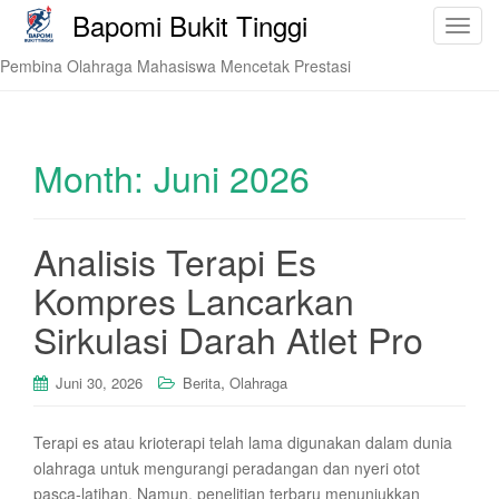
Bapomi Bukit Tinggi
T
o
Pembina Olahraga Mahasiswa Mencetak Prestasi
g
g
l
e
Month:
Juni 2026
n
a
v
Analisis Terapi Es
i
Kompres Lancarkan
g
a
Sirkulasi Darah Atlet Pro
t
i
,
Juni 30, 2026
Berita
Olahraga
o
n
Terapi es atau krioterapi telah lama digunakan dalam dunia
olahraga untuk mengurangi peradangan dan nyeri otot
pasca-latihan. Namun, penelitian terbaru menunjukkan