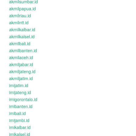
akmilsumbar.id
akmilpapua.id
akmilriau.id
akmilntt.id
akmilkalbar.id
akmilkalsel.id
akmilbali.id
akmilbanten.id
akmilaceh.id
akmiljabar.id
akmiljateng.id
akmiljatim.id
imijatim.id
imijateng.id
imigorontalo.id
imibanten.id
imibali.id
imijambi.id
imikalbar.id
imikalsel.id