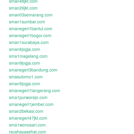
sman48jkt.com
sman26jkt.com
sman03semarang.com
sman1sumbar.com
smanegeri1bantul.com
smanegeri1bogor.com
sman1surabaya.com
sman6jogja.com
sma1magelang.com
sman9jogja.com
smanegeri3bandung.com
smasutomo1.com
sman5jogja.com
smanegeri1tangerang.com
sma1purworejo.com
smanegeri1jember.com
sman2bekasi.com
smanegeri47jkt.com
sma1wonosari.com
rscahayasehat.com