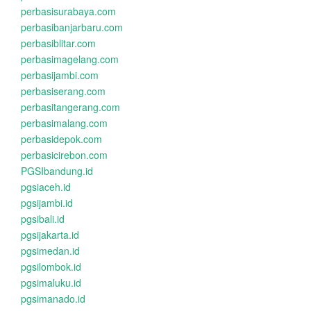
perbasisurabaya.com
perbasibanjarbaru.com
perbasiblitar.com
perbasimagelang.com
perbasijambi.com
perbasiserang.com
perbasitangerang.com
perbasimalang.com
perbasidepok.com
perbasicirebon.com
PGSIbandung.id
pgsiaceh.id
pgsijambi.id
pgsibali.id
pgsijakarta.id
pgsimedan.id
pgsilombok.id
pgsimaluku.id
pgsimanado.id