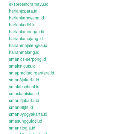
ekspresindramayu.id
harianjepara.id
hariankarawang.id
hariankediri.id
harianlamongan.id
harianlumajang.id
harianmajalengka.id
harianmalang.id
smanics-serpong.id
smakstlouis.id
smapraditadirgantara.id
sman8jakarta.id
smalabschool.id
smaskanisius.id
sman2jakarta.id
sman68jkt.id
sman8yogyakarta.id
smasungguldel.id
sman1jogja.id