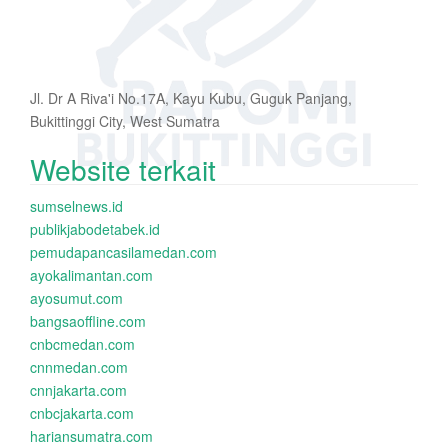
Jl. Dr A Riva'i No.17A, Kayu Kubu, Guguk Panjang,
Bukittinggi City, West Sumatra
Website terkait
sumselnews.id
publikjabodetabek.id
pemudapancasilamedan.com
ayokalimantan.com
ayosumut.com
bangsaoffline.com
cnbcmedan.com
cnnmedan.com
cnnjakarta.com
cnbcjakarta.com
hariansumatra.com