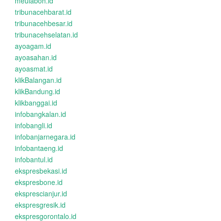
meulaboh.id
tribunacehbarat.id
tribunacehbesar.id
tribunacehselatan.id
ayoagam.id
ayoasahan.id
ayoasmat.id
klikBalangan.id
klikBandung.id
klikbanggai.id
infobangkalan.id
infobangli.id
infobanjarnegara.id
infobantaeng.id
infobantul.id
ekspresbekasi.id
ekspresbone.id
eksprescianjur.id
ekspresgresik.id
ekspresgorontalo.id