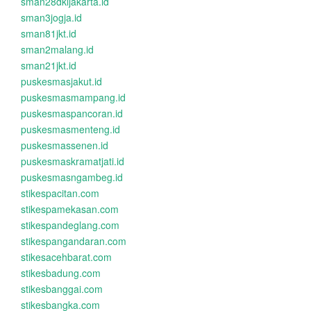
sman28dkijakarta.id
sman3jogja.id
sman81jkt.id
sman2malang.id
sman21jkt.id
puskesmasjakut.id
puskesmasmampang.id
puskesmaspancoran.id
puskesmasmenteng.id
puskesmassenen.id
puskesmaskramatjati.id
puskesmasngambeg.id
stikespacitan.com
stikespamekasan.com
stikespandeglang.com
stikespangandaran.com
stikesacehbarat.com
stikesbadung.com
stikesbanggai.com
stikesbangka.com