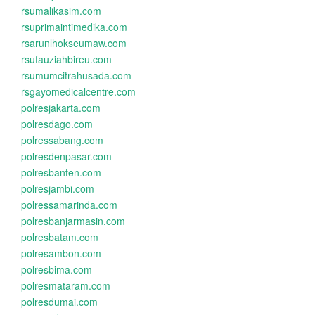
rsumalikasim.com
rsuprimaintimedika.com
rsarunlhokseumaw.com
rsufauziahbireu.com
rsumumcitrahusada.com
rsgayomedicalcentre.com
polresjakarta.com
polresdago.com
polressabang.com
polresdenpasar.com
polresbanten.com
polresjambi.com
polressamarinda.com
polresbanjarmasin.com
polresbatam.com
polresambon.com
polresbima.com
polresmataram.com
polresdumai.com