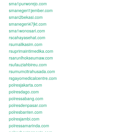
sma1purworejo.com
smanegeri1jember.com
sman2bekasi.com
smanegeri47jkt.com
sma1wonosari.com
rscahayasehat.com
rsumalikasim.com
rsuprimaintimedika.com
rsarunlhokseumaw.com
rsufauziahbireu.com
rsumumcitrahusada.com
rsgayomedicalcentre.com
polresjakarta.com
polresdago.com
polressabang.com
polresdenpasar.com
polresbanten.com
polresjambi.com
polressamarinda.com