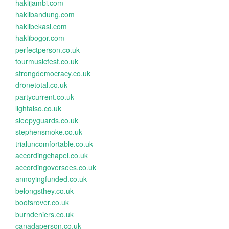
haklijambi.com
haklibandung.com
haklibekasi.com
haklibogor.com
perfectperson.co.uk
tourmusicfest.co.uk
strongdemocracy.co.uk
dronetotal.co.uk
partycurrent.co.uk
lightalso.co.uk
sleepyguards.co.uk
stephensmoke.co.uk
trialuncomfortable.co.uk
accordingchapel.co.uk
accordingoversees.co.uk
annoyingfunded.co.uk
belongsthey.co.uk
bootsrover.co.uk
burndeniers.co.uk
canadaperson.co.uk