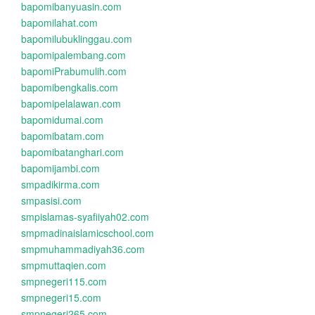
bapomibanyuasin.com
bapomilahat.com
bapomilubuklinggau.com
bapomipalembang.com
bapomiPrabumulih.com
bapomibengkalis.com
bapomipelalawan.com
bapomidumai.com
bapomibatam.com
bapomibatanghari.com
bapomijambi.com
smpadikirma.com
smpasisi.com
smpislamas-syafiiyah02.com
smpmadinaislamicschool.com
smpmuhammadiyah36.com
smpmuttaqien.com
smpnegeri115.com
smpnegeri15.com
smpnegeri265.com