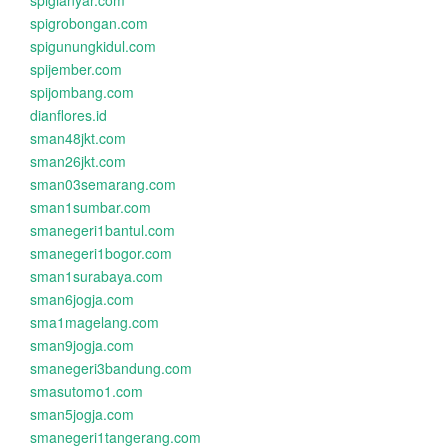
spigianyar.com
spigrobongan.com
spigunungkidul.com
spijember.com
spijombang.com
dianflores.id
sman48jkt.com
sman26jkt.com
sman03semarang.com
sman1sumbar.com
smanegeri1bantul.com
smanegeri1bogor.com
sman1surabaya.com
sman6jogja.com
sma1magelang.com
sman9jogja.com
smanegeri3bandung.com
smasutomo1.com
sman5jogja.com
smanegeri1tangerang.com