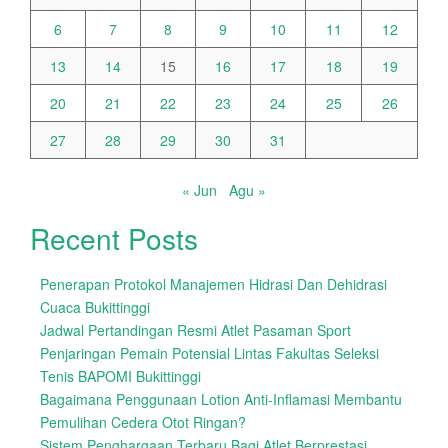
6
7
8
9
10
11
12
13
14
15
16
17
18
19
20
21
22
23
24
25
26
27
28
29
30
31
« Jun
Agu »
Recent Posts
Penerapan Protokol Manajemen Hidrasi Dan Dehidrasi
Cuaca Bukittinggi
Jadwal Pertandingan Resmi Atlet Pasaman Sport
Penjaringan Pemain Potensial Lintas Fakultas Seleksi
Tenis BAPOMI Bukittinggi
Bagaimana Penggunaan Lotion Anti-Inflamasi Membantu
Pemulihan Cedera Otot Ringan?
Sistem Penghargaan Terbaru Bagi Atlet Berprestasi