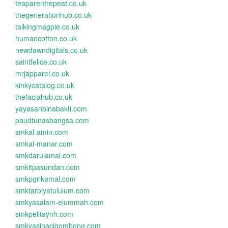
teaparentrepeat.co.uk
thegenerationhub.co.uk
talkingmagpie.co.uk
humancotton.co.uk
newdawndigitals.co.uk
saintfelice.co.uk
mrjapparel.co.uk
kinkycatalog.co.uk
thefaciahub.co.uk
yayasanbinabakti.com
paudtunasbangsa.com
smkal-amin.com
smkal-manar.com
smkdarulamal.com
smkitpasundan.com
smkpgrikamal.com
smktarbiyatululum.com
smkyasalam-elummah.com
smkpelitaynh.com
smkyasinacigombong.com