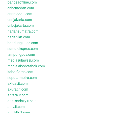
bangsaoffline.com
cnbcmedan.com
cnnmedan.com
cnnjakarta.com
cnbcjakarta.com
hariansumatra.com
harianikn.com
bandungtimes.com
sumutekspres.com
lampungpos.com
mediasulawesi.com
mediajabodetabek.com
kabarflores.com
seputarmetro.com
aktual.it.com
akurat.it.com
antara.it.com
analisadaily.it.com
antv.it.com
antvklik.it.com