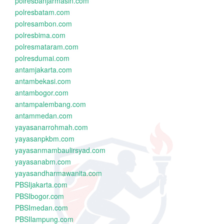
polresbanjarmasin.com
polresbatam.com
polresambon.com
polresbima.com
polresmataram.com
polresdumai.com
antamjakarta.com
antambekasi.com
antambogor.com
antampalembang.com
antammedan.com
yayasanarrohmah.com
yayasanpkbm.com
yayasanmambaulirsyad.com
yayasanabm.com
yayasandharmawanita.com
PBSIjakarta.com
PBSIbogor.com
PBSImedan.com
PBSIlampung.com