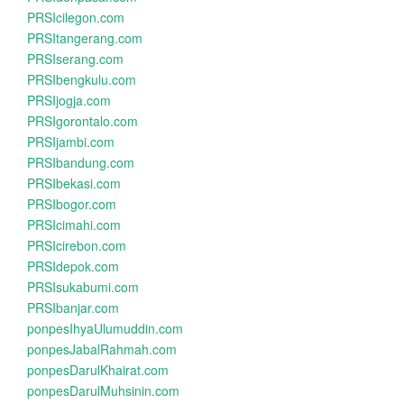
PRSIcilegon.com
PRSItangerang.com
PRSIserang.com
PRSIbengkulu.com
PRSIjogja.com
PRSIgorontalo.com
PRSIjambi.com
PRSIbandung.com
PRSIbekasi.com
PRSIbogor.com
PRSIcimahi.com
PRSIcirebon.com
PRSIdepok.com
PRSIsukabumi.com
PRSIbanjar.com
ponpesIhyaUlumuddin.com
ponpesJabalRahmah.com
ponpesDarulKhairat.com
ponpesDarulMuhsinin.com