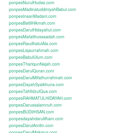
ponpesNurulHudas.com
ponpesMadinatuddiniyahBabul.com
ponpesInsanMadani.com
ponpesBaitilHikmah.com
ponpesDarulHidayahul.com
ponpesMafatihussaadah.com
ponpesRaudhatulAla.com
ponpesLiqaurrahmah.com
ponpesBabulUlum.com
ponpesThariqunNajah.com
ponpesDarulQuran.com
ponpesDarulMifathurrahmah.com
ponpesDayahSyaikhuna.com
ponpesTahfidzulQua.com
ponpesRAHMATULHIDAYAH.com
ponpesDarussalamnuh.com
ponpesBUDiIHSAN.com
ponpesdayahdarulilham.com
ponpesDarulAmilin.com
ponpesDarulMakmur.com