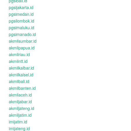
pgsibali.id
pgsijakarta.id
pgsimedan.id
pgsilombok.id
pgsimaluku.id
pgsimanado.id
akmilsumbar.id
akmilpapua.id
akmilriau.id
akmilntt.id
akmilkalbar.id
akmilkalsel.id
akmilbali.id
akmilbanten.id
akmilaceh.id
akmiljabar.id
akmiljateng.id
akmiljatim.id
imijatim.id
imijateng.id