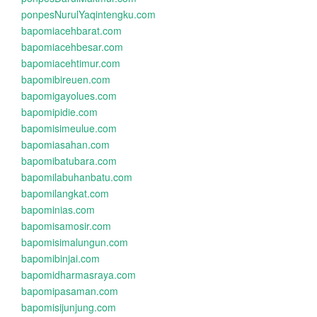
ponpesNurulYaqintengku.com
bapomiacehbarat.com
bapomiacehbesar.com
bapomiacehtimur.com
bapomibireuen.com
bapomigayolues.com
bapomipidie.com
bapomisimeulue.com
bapomiasahan.com
bapomibatubara.com
bapomilabuhanbatu.com
bapomilangkat.com
bapominias.com
bapomisamosir.com
bapomisimalungun.com
bapomibinjai.com
bapomidharmasraya.com
bapomipasaman.com
bapomisijunjung.com