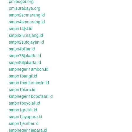
pmibogor.org
pmisurabaya.org
smpn2semarang.id
smpn4semarang.id
smpn14jkt.id
smpn2lumajang.id
smpn2sutojayan.id
smpn4blitar.id
smpn78jakarta.id
smpn88jakarta.id
smpnegeri1ambon.id
smpn1bangil.id
smpn1banjarmasin.id
smpn1biora.id
smpnegeri1bobotsari.id
smpn1boyolali.id
smpn1gresik.id
smpn1jayapura.id
smpn1jember.id
smpnegeri1jepara.id