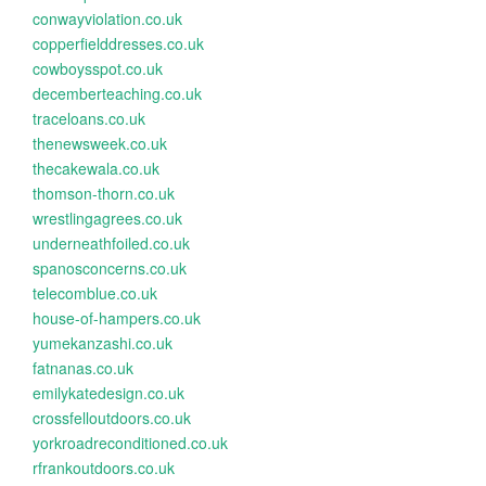
conwayviolation.co.uk
copperfielddresses.co.uk
cowboysspot.co.uk
decemberteaching.co.uk
traceloans.co.uk
thenewsweek.co.uk
thecakewala.co.uk
thomson-thorn.co.uk
wrestlingagrees.co.uk
underneathfoiled.co.uk
spanosconcerns.co.uk
telecomblue.co.uk
house-of-hampers.co.uk
yumekanzashi.co.uk
fatnanas.co.uk
emilykatedesign.co.uk
crossfelloutdoors.co.uk
yorkroadreconditioned.co.uk
rfrankoutdoors.co.uk