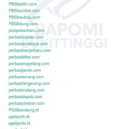
PBSIkaltim.com
PBSIsumbar.com
PBSIbaubau.com
PBSIbitung.com
pbsipekanbaru.com
perbasimedan.com
perbasisurabaya.com
perbasibanjarbaru.com
perbasiblitar.com
perbasimagelang.com
perbasijambi.com
perbasiserang.com
perbasitangerang.com
perbasimalang.com
perbasidepok.com
perbasicirebon.com
PGSIbandung.id
pgsiaceh.id
pgsijambi.id