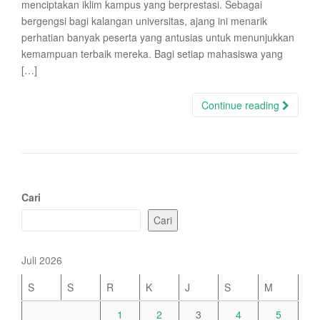
menciptakan iklim kampus yang berprestasi. Sebagai
bergengsi bagi kalangan universitas, ajang ini menarik
perhatian banyak peserta yang antusias untuk menunjukkan
kemampuan terbaik mereka. Bagi setiap mahasiswa yang
[…]
Continue reading
Cari
Cari
Juli 2026
S
S
R
K
J
S
M
1
2
3
4
5