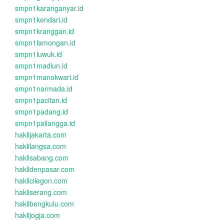
smpn1karanganyar.id
smpn1kendari.id
smpn1kranggan.id
smpn1lamongan.id
smpn1luwuk.id
smpn1madiun.id
smpn1manokwari.id
smpn1narmada.id
smpn1pacitan.id
smpn1padang.id
smpn1pailangga.id
haklijakarta.com
haklilangsa.com
haklisabang.com
haklidenpasar.com
haklicilegon.com
hakliserang.com
haklibengkulu.com
haklijogja.com