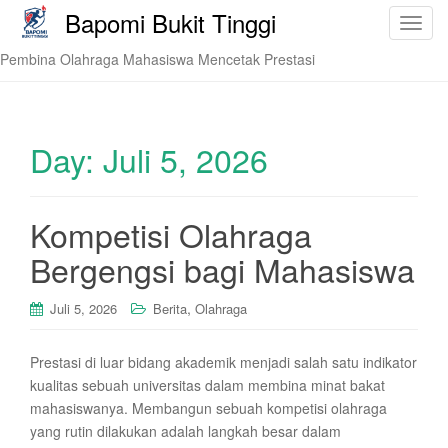
Bapomi Bukit Tinggi
T
o
Pembina Olahraga Mahasiswa Mencetak Prestasi
g
g
l
e
Day:
Juli 5, 2026
n
a
v
Kompetisi Olahraga
i
Bergengsi bagi Mahasiswa
g
a
t
,
Juli 5, 2026
Berita
Olahraga
i
o
Prestasi di luar bidang akademik menjadi salah satu indikator
n
kualitas sebuah universitas dalam membina minat bakat
mahasiswanya. Membangun sebuah kompetisi olahraga
yang rutin dilakukan adalah langkah besar dalam