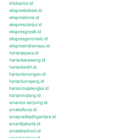
infobantul.id
ekspresbekasi.id
ekspresbone.id
eksprescianjur.id
ekspresgresik.id
ekspresgorontalo.id
ekspresindramayu.id
harianjepara.id
hariankarawang.id
hariankediri.id
harianlamongan.id
harianlumajang.id
harianmajalengka.id
harianmalang.id
smanics-serpong.id
smakstlouis.id
smapraditadirgantara.id
sman8jakarta.id
smalabschool.id
smaskanisius.id