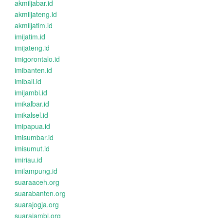
akmiljabar.id
akmiljateng.id
akmiljatim.id
imijatim.id
imijateng.id
imigorontalo.id
imibanten.id
imibali.id
imijambi.id
imikalbar.id
imikalsel.id
imipapua.id
imisumbar.id
imisumut.id
imiriau.id
imilampung.id
suaraaceh.org
suarabanten.org
suarajogja.org
suarajambi.org