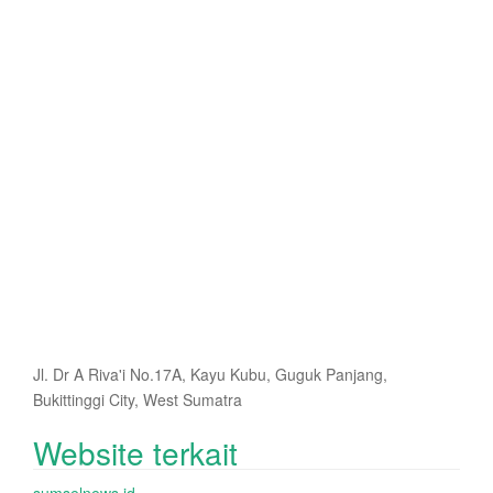
Jl. Dr A Riva'i No.17A, Kayu Kubu, Guguk Panjang,
Bukittinggi City, West Sumatra
Website terkait