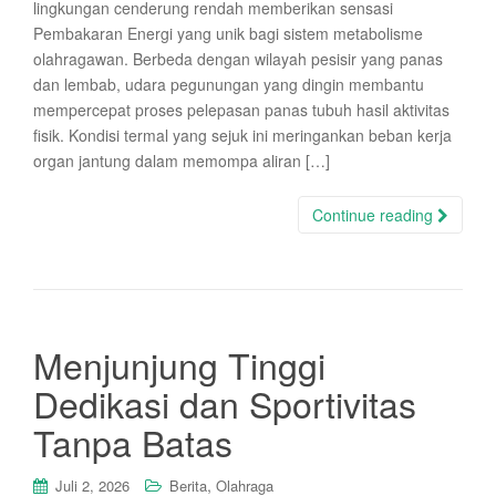
lingkungan cenderung rendah memberikan sensasi
Pembakaran Energi yang unik bagi sistem metabolisme
olahragawan. Berbeda dengan wilayah pesisir yang panas
dan lembab, udara pegunungan yang dingin membantu
mempercepat proses pelepasan panas tubuh hasil aktivitas
fisik. Kondisi termal yang sejuk ini meringankan beban kerja
organ jantung dalam memompa aliran […]
Continue reading
Menjunjung Tinggi
Dedikasi dan Sportivitas
Tanpa Batas
,
Juli 2, 2026
Berita
Olahraga