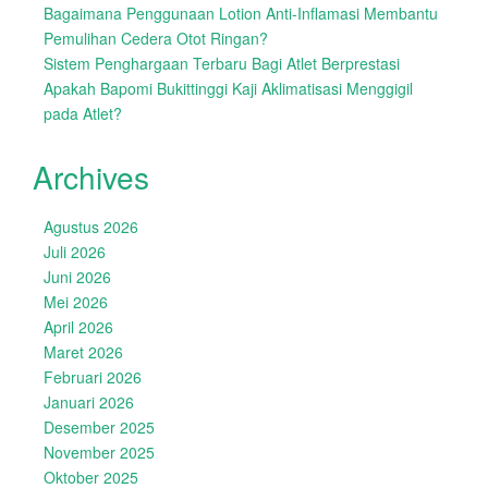
Bagaimana Penggunaan Lotion Anti-Inflamasi Membantu
Pemulihan Cedera Otot Ringan?
Sistem Penghargaan Terbaru Bagi Atlet Berprestasi
Apakah Bapomi Bukittinggi Kaji Aklimatisasi Menggigil
pada Atlet?
Archives
Agustus 2026
Juli 2026
Juni 2026
Mei 2026
April 2026
Maret 2026
Februari 2026
Januari 2026
Desember 2025
November 2025
Oktober 2025