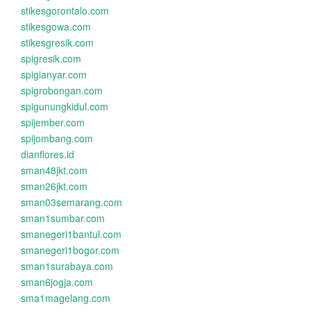
stikesgorontalo.com
stikesgowa.com
stikesgresik.com
spigresik.com
spigianyar.com
spigrobongan.com
spigunungkidul.com
spijember.com
spijombang.com
dianflores.id
sman48jkt.com
sman26jkt.com
sman03semarang.com
sman1sumbar.com
smanegeri1bantul.com
smanegeri1bogor.com
sman1surabaya.com
sman6jogja.com
sma1magelang.com