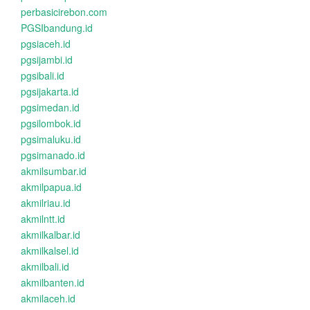
perbasicirebon.com
PGSIbandung.id
pgsiaceh.id
pgsijambi.id
pgsibali.id
pgsijakarta.id
pgsimedan.id
pgsilombok.id
pgsimaluku.id
pgsimanado.id
akmilsumbar.id
akmilpapua.id
akmilriau.id
akmilntt.id
akmilkalbar.id
akmilkalsel.id
akmilbali.id
akmilbanten.id
akmilaceh.id