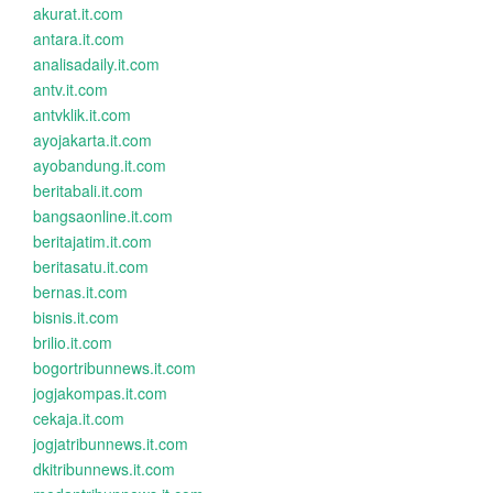
akurat.it.com
antara.it.com
analisadaily.it.com
antv.it.com
antvklik.it.com
ayojakarta.it.com
ayobandung.it.com
beritabali.it.com
bangsaonline.it.com
beritajatim.it.com
beritasatu.it.com
bernas.it.com
bisnis.it.com
brilio.it.com
bogortribunnews.it.com
jogjakompas.it.com
cekaja.it.com
jogjatribunnews.it.com
dkitribunnews.it.com