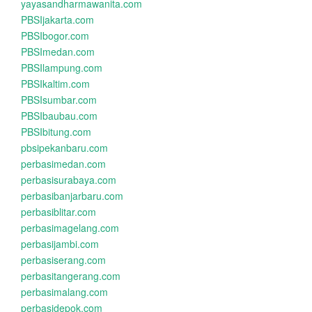
yayasandharmawanita.com
PBSIjakarta.com
PBSIbogor.com
PBSImedan.com
PBSIlampung.com
PBSIkaltim.com
PBSIsumbar.com
PBSIbaubau.com
PBSIbitung.com
pbsipekanbaru.com
perbasimedan.com
perbasisurabaya.com
perbasibanjarbaru.com
perbasiblitar.com
perbasimagelang.com
perbasijambi.com
perbasiserang.com
perbasitangerang.com
perbasimalang.com
perbasidepok.com