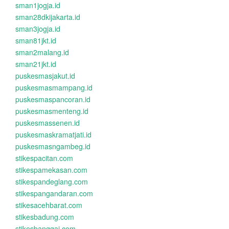
sman1jogja.id
sman28dkijakarta.id
sman3jogja.id
sman81jkt.id
sman2malang.id
sman21jkt.id
puskesmasjakut.id
puskesmasmampang.id
puskesmaspancoran.id
puskesmasmenteng.id
puskesmassenen.id
puskesmaskramatjati.id
puskesmasngambeg.id
stikespacitan.com
stikespamekasan.com
stikespandeglang.com
stikespangandaran.com
stikesacehbarat.com
stikesbadung.com
stikesbanggai.com