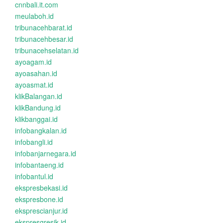
cnnbali.it.com
meulaboh.id
tribunacehbarat.id
tribunacehbesar.id
tribunacehselatan.id
ayoagam.id
ayoasahan.id
ayoasmat.id
klikBalangan.id
klikBandung.id
klikbanggai.id
infobangkalan.id
infobangli.id
infobanjarnegara.id
infobantaeng.id
infobantul.id
ekspresbekasi.id
ekspresbone.id
eksprescianjur.id
ekspresgresik.id