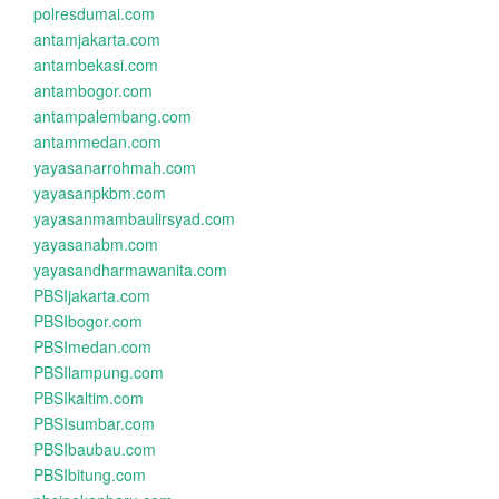
polresdumai.com
antamjakarta.com
antambekasi.com
antambogor.com
antampalembang.com
antammedan.com
yayasanarrohmah.com
yayasanpkbm.com
yayasanmambaulirsyad.com
yayasanabm.com
yayasandharmawanita.com
PBSIjakarta.com
PBSIbogor.com
PBSImedan.com
PBSIlampung.com
PBSIkaltim.com
PBSIsumbar.com
PBSIbaubau.com
PBSIbitung.com