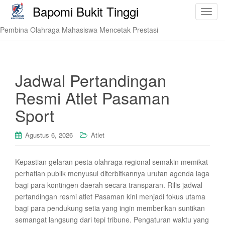
Bapomi Bukit Tinggi
T
o
Pembina Olahraga Mahasiswa Mencetak Prestasi
g
g
l
e
Jadwal Pertandingan
n
Resmi Atlet Pasaman
a
v
Sport
i
g
Agustus 6, 2026
Atlet
a
t
Kepastian gelaran pesta olahraga regional semakin memikat
i
perhatian publik menyusul diterbitkannya urutan agenda laga
o
bagi para kontingen daerah secara transparan. Rilis jadwal
n
pertandingan resmi atlet Pasaman kini menjadi fokus utama
bagi para pendukung setia yang ingin memberikan suntikan
semangat langsung dari tepi tribune. Pengaturan waktu yang