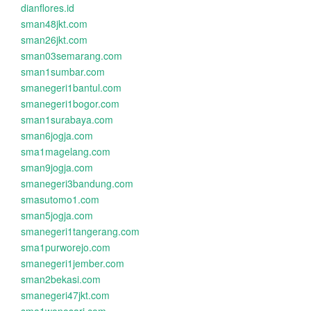
dianflores.id
sman48jkt.com
sman26jkt.com
sman03semarang.com
sman1sumbar.com
smanegeri1bantul.com
smanegeri1bogor.com
sman1surabaya.com
sman6jogja.com
sma1magelang.com
sman9jogja.com
smanegeri3bandung.com
smasutomo1.com
sman5jogja.com
smanegeri1tangerang.com
sma1purworejo.com
smanegeri1jember.com
sman2bekasi.com
smanegeri47jkt.com