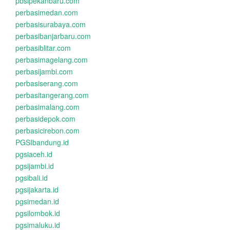
pbsipekanbaru.com
perbasimedan.com
perbasisurabaya.com
perbasibanjarbaru.com
perbasiblitar.com
perbasimagelang.com
perbasijambi.com
perbasiserang.com
perbasitangerang.com
perbasimalang.com
perbasidepok.com
perbasicirebon.com
PGSIbandung.id
pgsiaceh.id
pgsijambi.id
pgsibali.id
pgsijakarta.id
pgsimedan.id
pgsilombok.id
pgsimaluku.id