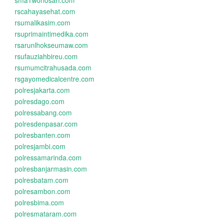
sma1wonosari.com
rscahayasehat.com
rsumalikasim.com
rsuprimaintimedika.com
rsarunlhokseumaw.com
rsufauziahbireu.com
rsumumcitrahusada.com
rsgayomedicalcentre.com
polresjakarta.com
polresdago.com
polressabang.com
polresdenpasar.com
polresbanten.com
polresjambi.com
polressamarinda.com
polresbanjarmasin.com
polresbatam.com
polresambon.com
polresbima.com
polresmataram.com