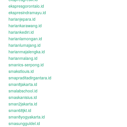
ekspresgorontalo.id
ekspresindramayu.id
harianjepara.id
hariankarawang.id
hariankediri.id
harianlamongan.id
harianlumajang.id
harianmajalengka.id
harianmalang.id
smanics-serpong.id
smakstlouis.id
smapraditadirgantara.id
sman8jakarta.id
smalabschool.id
smaskanisius.id
sman2jakarta.id
sman68jkt.id
sman8yogyakarta.id
smasungguldel.id