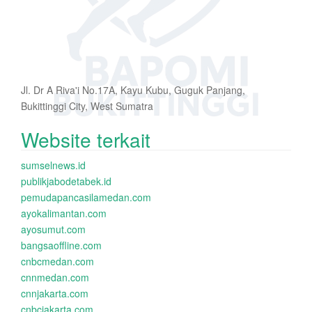
Jl. Dr A Riva'i No.17A, Kayu Kubu, Guguk Panjang,
Bukittinggi City, West Sumatra
Website terkait
sumselnews.id
publikjabodetabek.id
pemudapancasilamedan.com
ayokalimantan.com
ayosumut.com
bangsaoffline.com
cnbcmedan.com
cnnmedan.com
cnnjakarta.com
cnbcjakarta.com