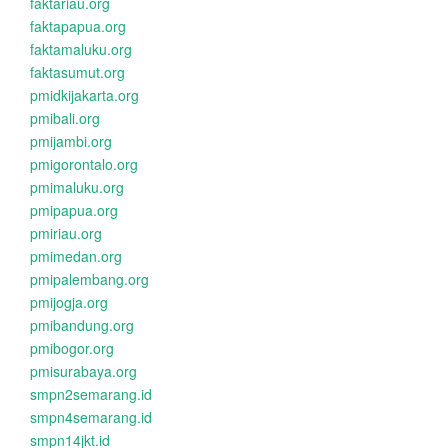
faktariau.org
faktapapua.org
faktamaluku.org
faktasumut.org
pmidkijakarta.org
pmibali.org
pmijambi.org
pmigorontalo.org
pmimaluku.org
pmipapua.org
pmiriau.org
pmimedan.org
pmipalembang.org
pmijogja.org
pmibandung.org
pmibogor.org
pmisurabaya.org
smpn2semarang.id
smpn4semarang.id
smpn14jkt.id