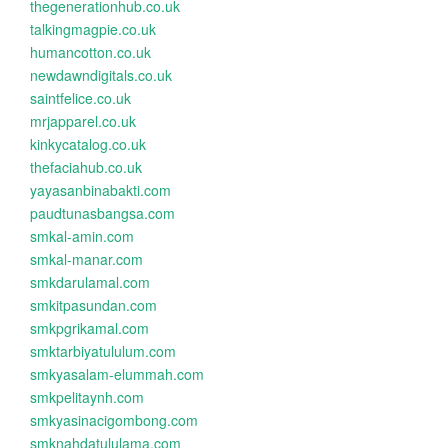
thegenerationhub.co.uk
talkingmagpie.co.uk
humancotton.co.uk
newdawndigitals.co.uk
saintfelice.co.uk
mrjapparel.co.uk
kinkycatalog.co.uk
thefaciahub.co.uk
yayasanbinabakti.com
paudtunasbangsa.com
smkal-amin.com
smkal-manar.com
smkdarulamal.com
smkitpasundan.com
smkpgrikamal.com
smktarbiyatululum.com
smkyasalam-elummah.com
smkpelitaynh.com
smkyasinacigombong.com
smknahdatululama.com