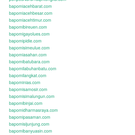
bapomiacehbarat.com
bapomiacehbesar.com
bapomiacehtimur.com
bapomibireuen.com
bapomigayolues.com
bapomipidie.com
bapomisimeulue.com
bapomiasahan.com
bapomibatubara.com
bapomilabuhanbatu.com
bapomilangkat.com
bapominias.com
bapomisamosir.com
bapomisimalungun.com
bapomibinjai.com
bapomidharmasraya.com
bapomipasaman.com
bapomisijunjung.com
bapomibanyuasin.com