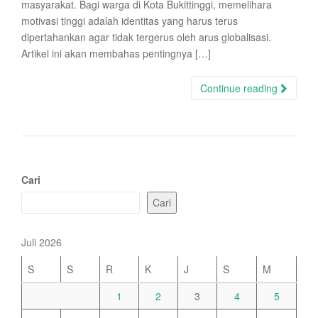
masyarakat. Bagi warga di Kota Bukittinggi, memelihara
motivasi tinggi adalah identitas yang harus terus
dipertahankan agar tidak tergerus oleh arus globalisasi.
Artikel ini akan membahas pentingnya […]
Continue reading
Cari
Cari
Juli 2026
S
S
R
K
J
S
M
1
2
3
4
5