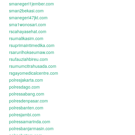
smanegeri1jember.com
sman2bekasi.com
smanegeri47jkt.com
sma1wonosari.com
rscahayasehat.com
rsumalikasim.com
rsuprimaintimedika.com
rsarunlhokseumaw.com
rsufauziahbireu.com
rsumumcitrahusada.com
rsgayomedicalcentre.com
polresjakarta.com
polresdago.com
polressabang.com
polresdenpasar.com
polresbanten.com
polresjambi.com
polressamarinda.com
polresbanjarmasin.com