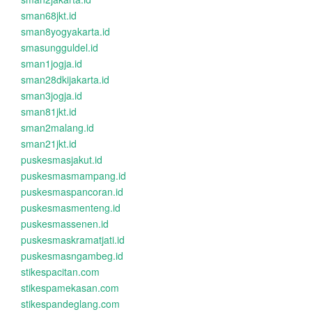
sman68jkt.id
sman8yogyakarta.id
smasungguldel.id
sman1jogja.id
sman28dkijakarta.id
sman3jogja.id
sman81jkt.id
sman2malang.id
sman21jkt.id
puskesmasjakut.id
puskesmasmampang.id
puskesmaspancoran.id
puskesmasmenteng.id
puskesmassenen.id
puskesmaskramatjati.id
puskesmasngambeg.id
stikespacitan.com
stikespamekasan.com
stikespandeglang.com