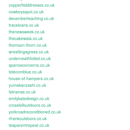
copperfielddresses.co.uk
cowboysspot.co.uk
decemberteaching.co.uk
traceloans.co.uk
thenewsweek.co.uk
thecakewala.co.uk
thomson-thorn.co.uk
wrestlingagrees.co.uk
underneathfoiled.co.uk
spanosconcerns.co.uk
telecomblue.co.uk
house-of-hampers.co.uk
yumekanzashi.co.uk
fatnanas.co.uk
emilykatedesign.co.uk
crossfelloutdoors.co.uk
yorkroadreconditioned.co.uk
rfrankoutdoors.co.uk
teaparentrepeat.co.uk