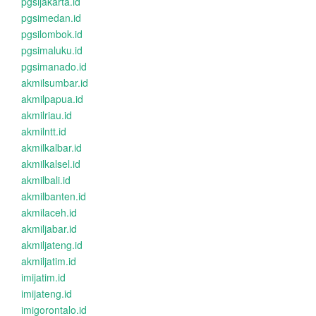
pgsijakarta.id
pgsimedan.id
pgsilombok.id
pgsimaluku.id
pgsimanado.id
akmilsumbar.id
akmilpapua.id
akmilriau.id
akmilntt.id
akmilkalbar.id
akmilkalsel.id
akmilbali.id
akmilbanten.id
akmilaceh.id
akmiljabar.id
akmiljateng.id
akmiljatim.id
imijatim.id
imijateng.id
imigorontalo.id