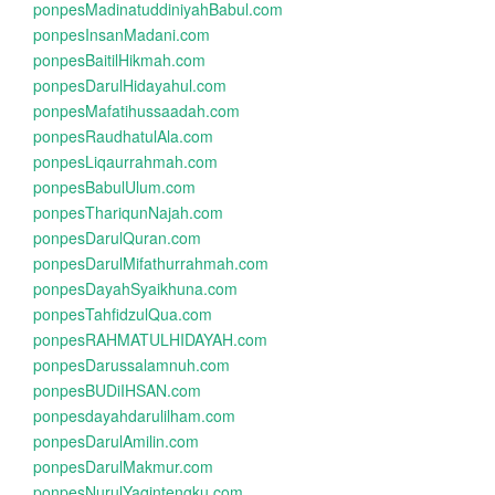
ponpesMadinatuddiniyahBabul.com
ponpesInsanMadani.com
ponpesBaitilHikmah.com
ponpesDarulHidayahul.com
ponpesMafatihussaadah.com
ponpesRaudhatulAla.com
ponpesLiqaurrahmah.com
ponpesBabulUlum.com
ponpesThariqunNajah.com
ponpesDarulQuran.com
ponpesDarulMifathurrahmah.com
ponpesDayahSyaikhuna.com
ponpesTahfidzulQua.com
ponpesRAHMATULHIDAYAH.com
ponpesDarussalamnuh.com
ponpesBUDiIHSAN.com
ponpesdayahdarulilham.com
ponpesDarulAmilin.com
ponpesDarulMakmur.com
ponpesNurulYaqintengku.com