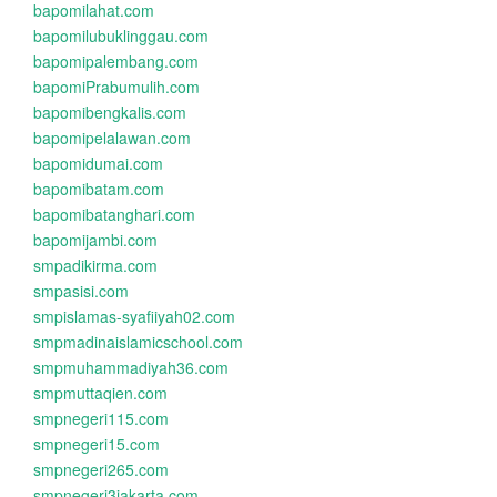
bapomilahat.com
bapomilubuklinggau.com
bapomipalembang.com
bapomiPrabumulih.com
bapomibengkalis.com
bapomipelalawan.com
bapomidumai.com
bapomibatam.com
bapomibatanghari.com
bapomijambi.com
smpadikirma.com
smpasisi.com
smpislamas-syafiiyah02.com
smpmadinaislamicschool.com
smpmuhammadiyah36.com
smpmuttaqien.com
smpnegeri115.com
smpnegeri15.com
smpnegeri265.com
smpnegeri3jakarta.com