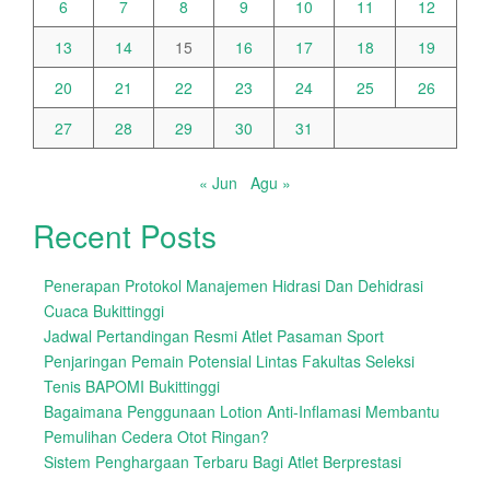
6
7
8
9
10
11
12
13
14
15
16
17
18
19
20
21
22
23
24
25
26
27
28
29
30
31
« Jun
Agu »
Recent Posts
Penerapan Protokol Manajemen Hidrasi Dan Dehidrasi
Cuaca Bukittinggi
Jadwal Pertandingan Resmi Atlet Pasaman Sport
Penjaringan Pemain Potensial Lintas Fakultas Seleksi
Tenis BAPOMI Bukittinggi
Bagaimana Penggunaan Lotion Anti-Inflamasi Membantu
Pemulihan Cedera Otot Ringan?
Sistem Penghargaan Terbaru Bagi Atlet Berprestasi