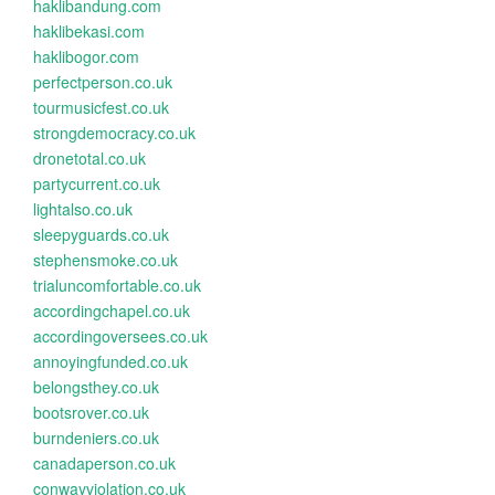
haklibandung.com
haklibekasi.com
haklibogor.com
perfectperson.co.uk
tourmusicfest.co.uk
strongdemocracy.co.uk
dronetotal.co.uk
partycurrent.co.uk
lightalso.co.uk
sleepyguards.co.uk
stephensmoke.co.uk
trialuncomfortable.co.uk
accordingchapel.co.uk
accordingoversees.co.uk
annoyingfunded.co.uk
belongsthey.co.uk
bootsrover.co.uk
burndeniers.co.uk
canadaperson.co.uk
conwayviolation.co.uk