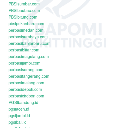
PBSIsumbar.com
PBSIbaubau.com
PBSIbitung.com
pbsipekanbaru.com
perbasimedan.com
perbasisurabaya.com
perbasibanjarbaru.com
perbasiblitar.com
perbasimagelang.com
perbasijambi.com
perbasiserang.com
perbasitangerang.com
perbasimalang.com
perbasidepok.com
perbasicirebon.com
PGSIbandung.id
pgsiaceh.id
pgsijambi.id
pgsibali.id