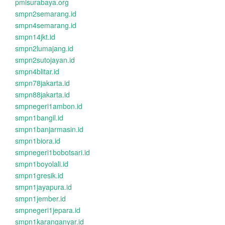
pmisurabaya.org
smpn2semarang.id
smpn4semarang.id
smpn14jkt.id
smpn2lumajang.id
smpn2sutojayan.id
smpn4blitar.id
smpn78jakarta.id
smpn88jakarta.id
smpnegeri1ambon.id
smpn1bangil.id
smpn1banjarmasin.id
smpn1biora.id
smpnegeri1bobotsari.id
smpn1boyolali.id
smpn1gresik.id
smpn1jayapura.id
smpn1jember.id
smpnegeri1jepara.id
smpn1karanganyar.id