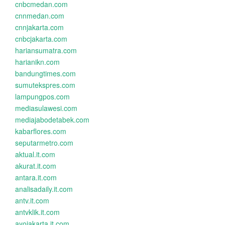
cnbcmedan.com
cnnmedan.com
cnnjakarta.com
cnbcjakarta.com
hariansumatra.com
harianikn.com
bandungtimes.com
sumutekspres.com
lampungpos.com
mediasulawesi.com
mediajabodetabek.com
kabarflores.com
seputarmetro.com
aktual.it.com
akurat.it.com
antara.it.com
analisadaily.it.com
antv.it.com
antvklik.it.com
ayojakarta.it.com