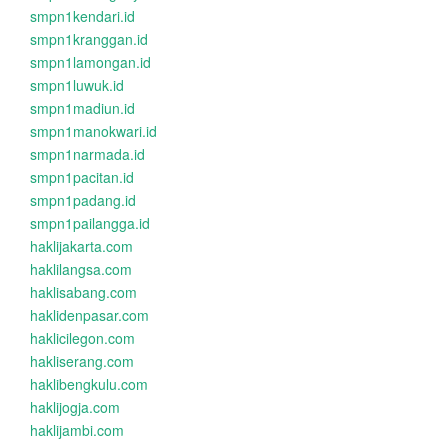
smpn1kendari.id
smpn1kranggan.id
smpn1lamongan.id
smpn1luwuk.id
smpn1madiun.id
smpn1manokwari.id
smpn1narmada.id
smpn1pacitan.id
smpn1padang.id
smpn1pailangga.id
haklijakarta.com
haklilangsa.com
haklisabang.com
haklidenpasar.com
haklicilegon.com
hakliserang.com
haklibengkulu.com
haklijogja.com
haklijambi.com