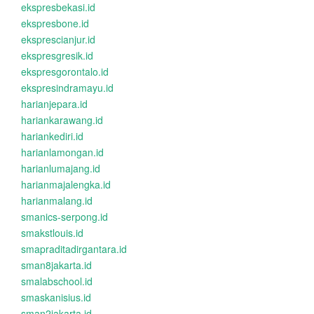
ekspresbekasi.id
ekspresbone.id
eksprescianjur.id
ekspresgresik.id
ekspresgorontalo.id
ekspresindramayu.id
harianjepara.id
hariankarawang.id
hariankediri.id
harianlamongan.id
harianlumajang.id
harianmajalengka.id
harianmalang.id
smanics-serpong.id
smakstlouis.id
smapraditadirgantara.id
sman8jakarta.id
smalabschool.id
smaskanisius.id
sman2jakarta.id