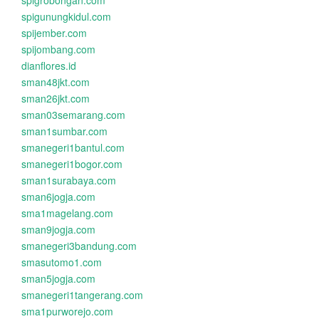
spigrobongan.com
spigunungkidul.com
spijember.com
spijombang.com
dianflores.id
sman48jkt.com
sman26jkt.com
sman03semarang.com
sman1sumbar.com
smanegeri1bantul.com
smanegeri1bogor.com
sman1surabaya.com
sman6jogja.com
sma1magelang.com
sman9jogja.com
smanegeri3bandung.com
smasutomo1.com
sman5jogja.com
smanegeri1tangerang.com
sma1purworejo.com