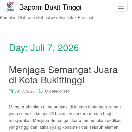
Bapomi Bukit Tinggi
T
o
Pembina Olahraga Mahasiswa Mencetak Prestasi
g
g
l
e
Day:
Juli 7, 2026
n
a
v
Menjaga Semangat Juara
i
di Kota Bukittinggi
g
a
t
Juli 7, 2026
Uncategorized
i
o
Mempertahankan ritme prestasi di tengah tantangan zaman
n
yang semakin kompetitif bukanlah perkara mudah bagi
masyarakat. Menjaga Semangat Juara memerlukan dedikasi
yang tinggi dan latihan yang konsisten dari seluruh elemen