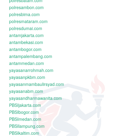
polresbatam.com
polresambon.com
polresbima.com
polresmataram.com
polresdumai.com
antamjakarta.com
antambekasi.com
antambogor.com
antampalembang.com
antammedan.com
yayasanarrohmah.com
yayasanpkbm.com
yayasanmambaulirsyad.com
yayasanabm.com
yayasandharmawanita.com
PBSIjakarta.com
PBSIbogor.com
PBSImedan.com
PBSIlampung.com
PBSIkaltim.com