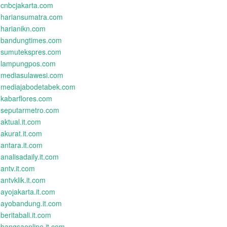
cnbcjakarta.com
hariansumatra.com
harianikn.com
bandungtimes.com
sumutekspres.com
lampungpos.com
mediasulawesi.com
mediajabodetabek.com
kabarflores.com
seputarmetro.com
aktual.it.com
akurat.it.com
antara.it.com
analisadaily.it.com
antv.it.com
antvklik.it.com
ayojakarta.it.com
ayobandung.it.com
beritabali.it.com
bangsaonline.it.com