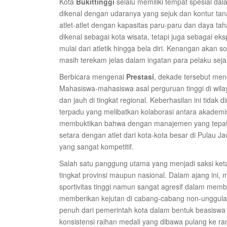
Kota
Bukittinggi
selalu memiliki tempat spesial dal
dikenal dengan udaranya yang sejuk dan kontur tan
atlet-atlet dengan kapasitas paru-paru dan daya taha
dikenal sebagai kota wisata, tetapi juga sebagai ek
mulai dari atletik hingga bela diri. Kenangan akan s
masih terekam jelas dalam ingatan para pelaku seja
Berbicara mengenai
Prestasi
, dekade tersebut men
Mahasiswa-mahasiswa asal perguruan tinggi di wila
dan jauh di tingkat regional. Keberhasilan ini tida
terpadu yang melibatkan kolaborasi antara akademisi 
membuktikan bahwa dengan manajemen yang tepat
setara dengan atlet dari kota-kota besar di Pulau Ja
yang sangat kompetitif.
Salah satu panggung utama yang menjadi saksi ke
tingkat provinsi maupun nasional. Dalam ajang ini, 
sportivitas tinggi namun sangat agresif dalam membu
memberikan kejutan di cabang-cabang non-unggulan
penuh dari pemerintah kota dalam bentuk beasiswa d
konsistensi raihan medali yang dibawa pulang ke r