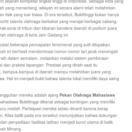
am sejarah kompetisi tingkat tinggi di Indonesia. Sebagai kota yang
ah yang menantang, wilayah ini secara alami telah melahirkan
n fisik yang luar biasa. Di era tersebut, Bukittinggi bukan hanya
sportir talenta olahraga berbakat yang merajai berbagai cabang,
orak-sorai di tribun dan kibaran bendera daerah di podium juara
rah olahraga di kota Jam Gadang ini.
catat beberapa pencapaian fenomenal yang sulit dilupakan.
yah ini berhasil mendominasi nomor-nomor lari jarak menengah
k diraih dalam semalam, melainkan melalui sistem pembinaan
dan praktisi lapangan. Prestasi yang diraih saat itu
, kampus-kampus di daerah mampu melahirkan juara yang
wa. Hal ini menjadi bukti bahwa talenta lokal memiliki daya saing
tangguhan mereka adalah ajang
Pekan Olahraga Mahasiswa
mahasiswa Bukittinggi dikenal sebagai kontingen yang memiliki
ru medali. Partisipasi mereka selalu dinanti karena kerap
. Kilas balik pada era tersebut menunjukkan bahwa dukungan
an penyediaan fasilitas latihan menjadi kunci utama di balik
anah Minang.