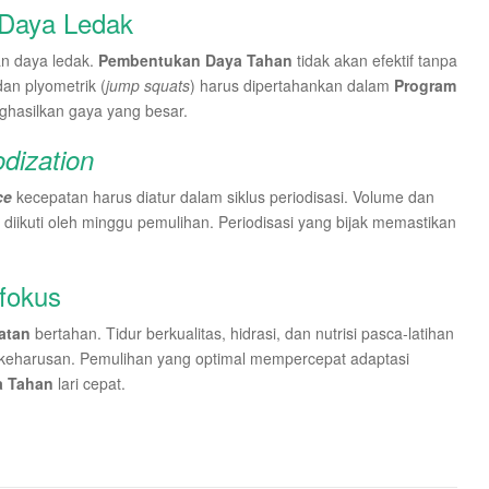
 Daya Ledak
an daya ledak.
Pembentukan Daya Tahan
tidak akan efektif tanpa
an plyometrik (
jump squats
) harus dipertahankan dalam
Program
ghasilkan gaya yang besar.
odization
ce
kecepatan harus diatur dalam siklus periodisasi. Volume dan
 diikuti oleh minggu pemulihan. Periodisasi yang bijak memastikan
rfokus
atan
bertahan. Tidur berkualitas, hidrasi, dan nutrisi pasca-latihan
h keharusan. Pemulihan yang optimal mempercepat adaptasi
a Tahan
lari cepat.