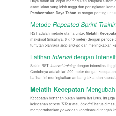
Daya tahan lari cepat memerlukan adaptasi sistem en
asam laktat yang lebih tinggi dan peningkatan ke
Pembentukan Daya Tahan
ini sangat penting unt
Metode
Repeated Sprint Traini
RST adalah metode utama untuk
Melatih Kecepat
maksimal (misalnya, 6 x 40 meter) dengan periode 
tuntutan olahraga
stop-and-go
dan meningkatkan k
Latihan
dengan Intensit
Interval
Selain RST,
interval training
dengan intensitas tingg
Contohnya adalah lari 200 meter dengan kecepatan 90
Latihan ini meningkatkan ambang laktat dan kapasit
Mengubah 
Melatih Kecepatan
Kecepatan bertahan bukan hanya lari lurus. Ini j
kelincahan seperti
T-Test
atau
box drill
harus dimasu
mempertahankan
power
dan koordinasi di tengah k