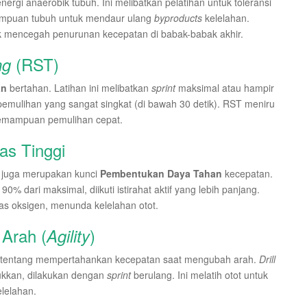
ergi anaerobik tubuh. Ini melibatkan pelatihan untuk toleransi
mampuan tubuh untuk mendaur ulang
byproducts
kelelahan.
uk mencegah penurunan kecepatan di babak-babak akhir.
(RST)
ng
an
bertahan. Latihan ini melibatkan
sprint
maksimal atau hampir
pemulihan yang sangat singkat (di bawah 30 detik). RST meniru
emampuan pemulihan cepat.
as Tinggi
i juga merupakan kunci
Pembentukan Daya Tahan
kecepatan.
% dari maksimal, diikuti istirahat aktif yang lebih panjang.
as oksigen, menunda kelelahan otot.
Arah (
)
Agility
uga tentang mempertahankan kecepatan saat mengubah arah.
Drill
kkan, dilakukan dengan
sprint
berulang. Ini melatih otot untuk
elelahan.