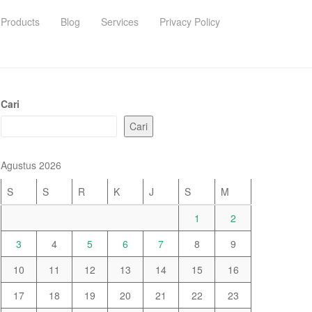
Products
Blog
Services
Privacy Policy
Cari
Cari
Agustus 2026
S
S
R
K
J
S
M
1
2
3
4
5
6
7
8
9
10
11
12
13
14
15
16
17
18
19
20
21
22
23