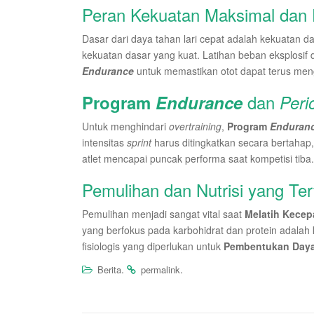
Peran Kekuatan Maksimal dan
Dasar dari daya tahan lari cepat adalah kekuatan d
kekuatan dasar yang kuat. Latihan beban eksplosif d
Endurance
untuk memastikan otot dapat terus men
dan
Program
Endurance
Peri
Untuk menghindari
overtraining
,
Program
Enduran
intensitas
sprint
harus ditingkatkan secara bertahap,
atlet mencapai puncak performa saat kompetisi tiba.
Pemulihan dan Nutrisi yang Te
Pemulihan menjadi sangat vital saat
Melatih Kecep
yang berfokus pada karbohidrat dan protein adala
fisiologis yang diperlukan untuk
Pembentukan Day
.
.
Berita
permalink