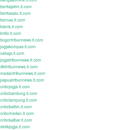
beritajatim.it.com
beritasatu.it.com
bernas.it.com
bisnis.it.com
brilio.it.com
bogortribunnews.it.com
jogjakompas.it.com
cekaja.it.com
jogjatribunnews.it.com
dkitribunnews.it.com
medantribunnews.it.com
papuatribunnews.it.com
cnbcjogja.it.com
cnbcbandung.it.com
cnbclampung.it.com
cnbckaltim.it.com
cnbcmedan.it.com
cnbckalbar.it.com
detikjogja.it.com