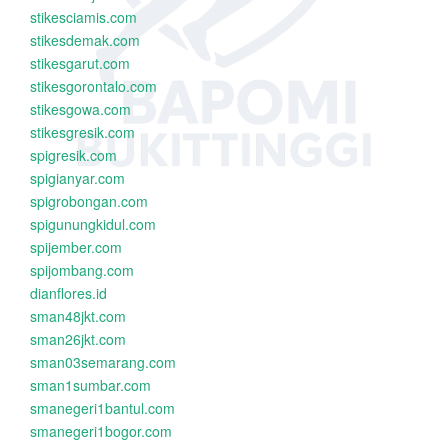
stikesciamis.com
stikesdemak.com
stikesgarut.com
stikesgorontalo.com
stikesgowa.com
stikesgresik.com
spigresik.com
spigianyar.com
spigrobongan.com
spigunungkidul.com
spijember.com
spijombang.com
dianflores.id
sman48jkt.com
sman26jkt.com
sman03semarang.com
sman1sumbar.com
smanegeri1bantul.com
smanegeri1bogor.com