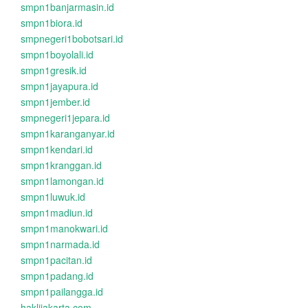
smpn1banjarmasin.id
smpn1biora.id
smpnegeri1bobotsari.id
smpn1boyolali.id
smpn1gresik.id
smpn1jayapura.id
smpn1jember.id
smpnegeri1jepara.id
smpn1karanganyar.id
smpn1kendari.id
smpn1kranggan.id
smpn1lamongan.id
smpn1luwuk.id
smpn1madiun.id
smpn1manokwari.id
smpn1narmada.id
smpn1pacitan.id
smpn1padang.id
smpn1pailangga.id
haklijakarta.com