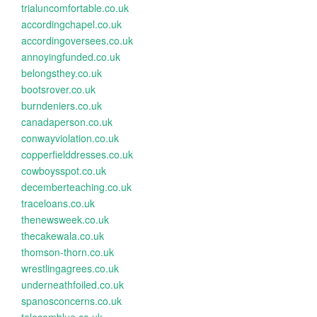
trialuncomfortable.co.uk
accordingchapel.co.uk
accordingoversees.co.uk
annoyingfunded.co.uk
belongsthey.co.uk
bootsrover.co.uk
burndeniers.co.uk
canadaperson.co.uk
conwayviolation.co.uk
copperfielddresses.co.uk
cowboysspot.co.uk
decemberteaching.co.uk
traceloans.co.uk
thenewsweek.co.uk
thecakewala.co.uk
thomson-thorn.co.uk
wrestlingagrees.co.uk
underneathfoiled.co.uk
spanosconcerns.co.uk