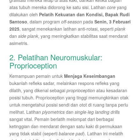
gravitasi mereka tetap di atas kaki, bahkan ketika bagian
atas tubuh mereka didorong ke satu sisi. Latihan
core
yang
dilakukan oleh
Pelatih Kekuatan dan Kondisi, Bapak Rudi
Santoso
, dalam program
off-season
pada
Senin, 3 Februari
2025
, sangat menekankan latihan anti-rotasi, seperti
plank
dan
side plank
, yang meningkatkan stabilitas saat mendarat
asimetris.
2. Pelatihan Neuromuskular:
Proprioception
Kemampuan pemain untuk
Menjaga Keseimbangan
bukanlah refleks sadar, melainkan respons refleks yang
dilatih, yang dikenal sebagai
proprioception
atau kesadaran
posisi tubuh. Proprioception yang tinggi memungkinkan otak
untuk mengetahui posisi sendi dan otot di ruang tanpa perlu
melihat. Latihan
plyometrics
dan
single-leg landing drills
sangat vital. Pemain berlatih melompat dari berbagai
ketinggian dan mendarat dengan satu kaki di permukaan
yang tidak stabil (seperti
balance pad
). Latihan ini melatih