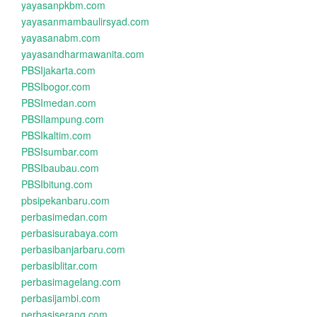
yayasanpkbm.com
yayasanmambaulirsyad.com
yayasanabm.com
yayasandharmawanita.com
PBSIjakarta.com
PBSIbogor.com
PBSImedan.com
PBSIlampung.com
PBSIkaltim.com
PBSIsumbar.com
PBSIbaubau.com
PBSIbitung.com
pbsipekanbaru.com
perbasimedan.com
perbasisurabaya.com
perbasibanjarbaru.com
perbasiblitar.com
perbasimagelang.com
perbasijambi.com
perbasiserang.com