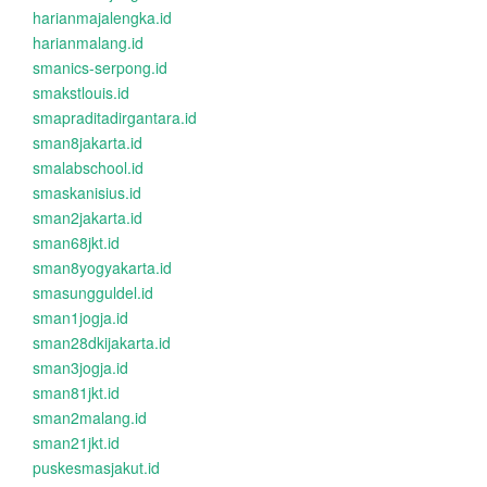
harianmajalengka.id
harianmalang.id
smanics-serpong.id
smakstlouis.id
smapraditadirgantara.id
sman8jakarta.id
smalabschool.id
smaskanisius.id
sman2jakarta.id
sman68jkt.id
sman8yogyakarta.id
smasungguldel.id
sman1jogja.id
sman28dkijakarta.id
sman3jogja.id
sman81jkt.id
sman2malang.id
sman21jkt.id
puskesmasjakut.id