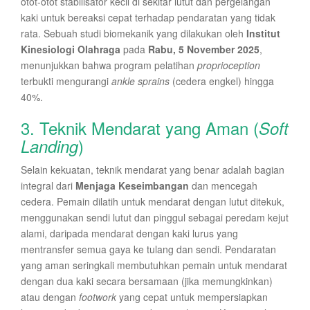
otot-otot stabilisator kecil di sekitar lutut dan pergelangan
kaki untuk bereaksi cepat terhadap pendaratan yang tidak
rata. Sebuah studi biomekanik yang dilakukan oleh
Institut
Kinesiologi Olahraga
pada
Rabu, 5 November 2025
,
menunjukkan bahwa program pelatihan
proprioception
terbukti mengurangi
ankle sprains
(cedera engkel) hingga
40%.
3. Teknik Mendarat yang Aman (
Soft
)
Landing
Selain kekuatan, teknik mendarat yang benar adalah bagian
integral dari
Menjaga Keseimbangan
dan mencegah
cedera. Pemain dilatih untuk mendarat dengan lutut ditekuk,
menggunakan sendi lutut dan pinggul sebagai peredam kejut
alami, daripada mendarat dengan kaki lurus yang
mentransfer semua gaya ke tulang dan sendi. Pendaratan
yang aman seringkali membutuhkan pemain untuk mendarat
dengan dua kaki secara bersamaan (jika memungkinkan)
atau dengan
footwork
yang cepat untuk mempersiapkan