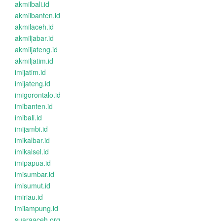
akmilbali.id
akmilbanten.id
akmilaceh.id
akmiljabar.id
akmiljateng.id
akmiljatim.id
imijatim.id
imijateng.id
imigorontalo.id
imibanten.id
imibali.id
imijambi.id
imikalbar.id
imikalsel.id
imipapua.id
imisumbar.id
imisumut.id
imiriau.id
imilampung.id
suaraaceh.org