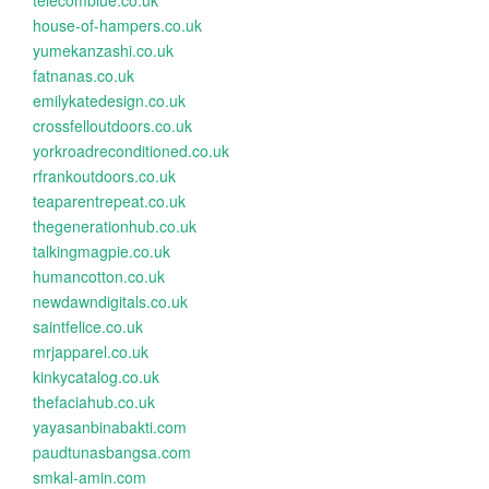
telecomblue.co.uk
house-of-hampers.co.uk
yumekanzashi.co.uk
fatnanas.co.uk
emilykatedesign.co.uk
crossfelloutdoors.co.uk
yorkroadreconditioned.co.uk
rfrankoutdoors.co.uk
teaparentrepeat.co.uk
thegenerationhub.co.uk
talkingmagpie.co.uk
humancotton.co.uk
newdawndigitals.co.uk
saintfelice.co.uk
mrjapparel.co.uk
kinkycatalog.co.uk
thefaciahub.co.uk
yayasanbinabakti.com
paudtunasbangsa.com
smkal-amin.com