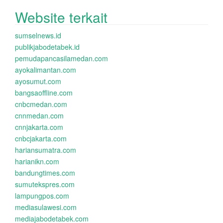
Website terkait
sumselnews.id
publikjabodetabek.id
pemudapancasilamedan.com
ayokalimantan.com
ayosumut.com
bangsaoffline.com
cnbcmedan.com
cnnmedan.com
cnnjakarta.com
cnbcjakarta.com
hariansumatra.com
harianikn.com
bandungtimes.com
sumutekspres.com
lampungpos.com
mediasulawesi.com
mediajabodetabek.com