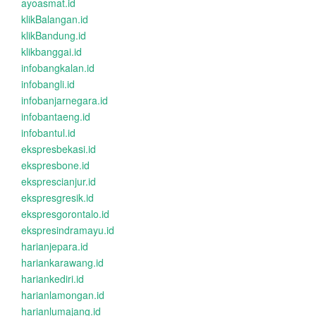
ayoasmat.id
klikBalangan.id
klikBandung.id
klikbanggai.id
infobangkalan.id
infobangli.id
infobanjarnegara.id
infobantaeng.id
infobantul.id
ekspresbekasi.id
ekspresbone.id
eksprescianjur.id
ekspresgresik.id
ekspresgorontalo.id
ekspresindramayu.id
harianjepara.id
hariankarawang.id
hariankediri.id
harianlamongan.id
harianlumajang.id