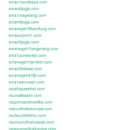
sman1surabaya.com
sman6jogja.com
sma1magelang.com
sman9jogja.com
smanegeri3bandung.com
smasutomo1.com
sman5jogja.com
smanegeri1tangerang.com
sma1purworejo.com
smanegeri1jember.com
sman2bekasi.com
smanegeri47jkt.com
sma1wonosari.com
rscahayasehat.com
rsumalikasim.com
rsuprimaintimedika.com
rsarunlhokseumaw.com
rsufauziahbireu.com
rsumumcitrahusada.com
rsgayomedicalcentre.com