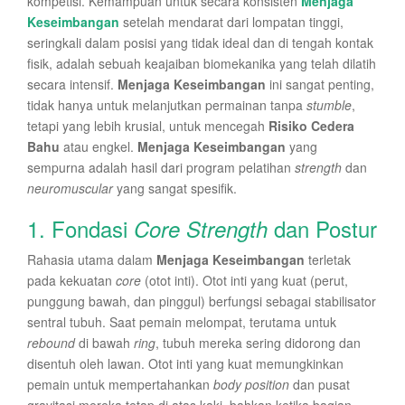
kompetisi. Kemampuan untuk secara konsisten
Menjaga
Keseimbangan
setelah mendarat dari lompatan tinggi,
seringkali dalam posisi yang tidak ideal dan di tengah kontak
fisik, adalah sebuah keajaiban biomekanika yang telah dilatih
secara intensif.
Menjaga Keseimbangan
ini sangat penting,
tidak hanya untuk melanjutkan permainan tanpa
stumble
,
tetapi yang lebih krusial, untuk mencegah
Risiko Cedera
Bahu
atau engkel.
Menjaga Keseimbangan
yang
sempurna adalah hasil dari program pelatihan
strength
dan
neuromuscular
yang sangat spesifik.
1. Fondasi
dan Postur
Core Strength
Rahasia utama dalam
Menjaga Keseimbangan
terletak
pada kekuatan
core
(otot inti). Otot inti yang kuat (perut,
punggung bawah, dan pinggul) berfungsi sebagai stabilisator
sentral tubuh. Saat pemain melompat, terutama untuk
rebound
di bawah
ring
, tubuh mereka sering didorong dan
disentuh oleh lawan. Otot inti yang kuat memungkinkan
pemain untuk mempertahankan
body position
dan pusat