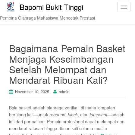
Bapomi Bukit Tinggi
T
o
Pembina Olahraga Mahasiswa Mencetak Prestasi
g
g
l
e
Bagaimana Pemain Basket
n
Menjaga Keseimbangan
a
v
Setelah Melompat dan
i
Mendarat Ribuan Kali?
g
a
t
November 10, 2025
admin
i
o
Bola basket adalah olahraga vertikal, di mana lompatan
n
berulang kali—untuk
rebound
,
block
, atau
jumpshot
—adalah
inti dari permainan. Pemain profesional dapat melompat dan
mendarat ratusan hingga ribuan kali selama musim