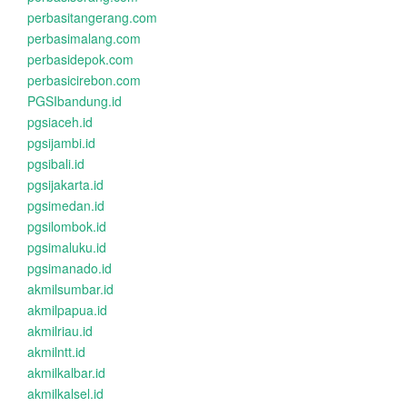
perbasitangerang.com
perbasimalang.com
perbasidepok.com
perbasicirebon.com
PGSIbandung.id
pgsiaceh.id
pgsijambi.id
pgsibali.id
pgsijakarta.id
pgsimedan.id
pgsilombok.id
pgsimaluku.id
pgsimanado.id
akmilsumbar.id
akmilpapua.id
akmilriau.id
akmilntt.id
akmilkalbar.id
akmilkalsel.id