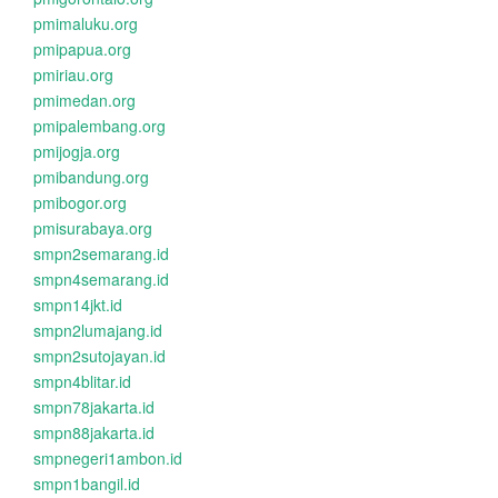
pmimaluku.org
pmipapua.org
pmiriau.org
pmimedan.org
pmipalembang.org
pmijogja.org
pmibandung.org
pmibogor.org
pmisurabaya.org
smpn2semarang.id
smpn4semarang.id
smpn14jkt.id
smpn2lumajang.id
smpn2sutojayan.id
smpn4blitar.id
smpn78jakarta.id
smpn88jakarta.id
smpnegeri1ambon.id
smpn1bangil.id