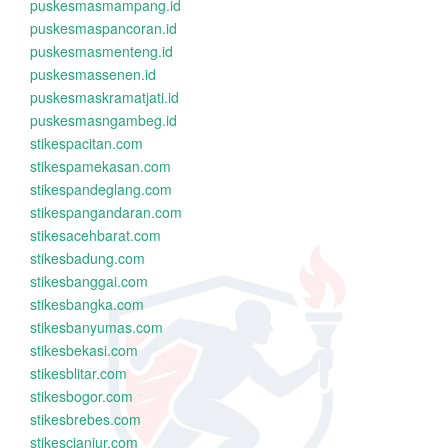
puskesmasmampang.id
puskesmaspancoran.id
puskesmasmenteng.id
puskesmassenen.id
puskesmaskramatjati.id
puskesmasngambeg.id
stikespacitan.com
stikespamekasan.com
stikespandeglang.com
stikespangandaran.com
stikesacehbarat.com
stikesbadung.com
stikesbanggai.com
stikesbangka.com
stikesbanyumas.com
stikesbekasi.com
stikesblitar.com
stikesbogor.com
stikesbrebes.com
stikescianjur.com