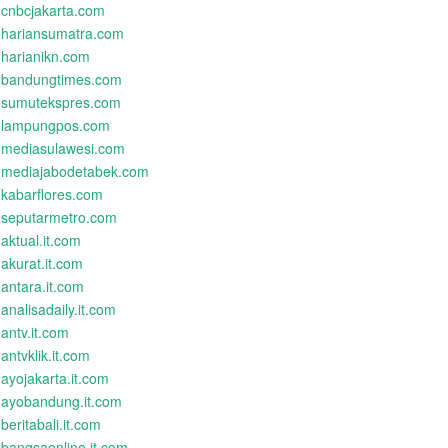
cnbcjakarta.com
hariansumatra.com
harianikn.com
bandungtimes.com
sumutekspres.com
lampungpos.com
mediasulawesi.com
mediajabodetabek.com
kabarflores.com
seputarmetro.com
aktual.it.com
akurat.it.com
antara.it.com
analisadaily.it.com
antv.it.com
antvklik.it.com
ayojakarta.it.com
ayobandung.it.com
beritabali.it.com
bangsaonline.it.com