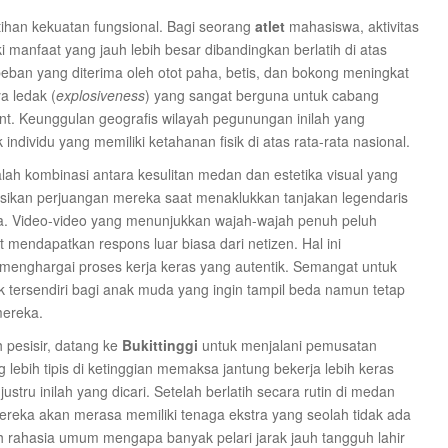
tihan kekuatan fungsional. Bagi seorang
atlet
mahasiswa, aktivitas
i manfaat yang jauh lebih besar dibandingkan berlatih di atas
 beban yang diterima oleh otot paha, betis, dan bokong meningkat
a ledak (
explosiveness
) yang sangat berguna untuk cabang
print. Keunggulan geografis wilayah pegunungan inilah yang
individu yang memiliki ketahanan fisik di atas rata-rata nasional.
lah kombinasi antara kesulitan medan dan estetika visual yang
ikan perjuangan mereka saat menaklukkan tanjakan legendaris
nya. Video-video yang menunjukkan wajah-wajah penuh peluh
endapatkan respons luar biasa dari netizen. Hal ini
menghargai proses kerja keras yang autentik. Semangat untuk
ik tersendiri bagi anak muda yang ingin tampil beda namun tetap
mereka.
 pesisir, datang ke
Bukittinggi
untuk menjalani pemusatan
lebih tipis di ketinggian memaksa jantung bekerja lebih keras
ru inilah yang dicari. Setelah berlatih secara rutin di medan
mereka akan merasa memiliki tenaga ekstra yang seolah tidak ada
h rahasia umum mengapa banyak pelari jarak jauh tangguh lahir