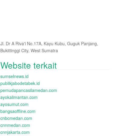
Jl. Dr A Riva'i No.17A, Kayu Kubu, Guguk Panjang,
Bukittinggi City, West Sumatra
Website terkait
sumselnews.id
publikjabodetabek.id
pemudapancasilamedan.com
ayokalimantan.com
ayosumut.com
bangsaoffline.com
cnbcmedan.com
cnnmedan.com
cnnjakarta.com