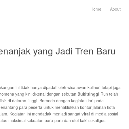
Home
About
Menanjak yang Jadi Tren Baru
akangan ini tidak hanya dipadati oleh wisatawan kuliner, tetapi juga
Fenomena yang kini dikenal dengan sebutan
Bukittinggi
Run telah
sik di dataran tinggi. Berbeda dengan kegiatan lari pada
 menantang para peserta untuk menaklukkan kontur jalanan kota
ajam. Kegiatan ini mendadak menjadi sangat
viral
di media sosial
tas maksimal kekuatan paru-paru dan otot kaki sekaligus