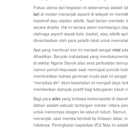
Fokus utama dari kegiatan ini sebenarnya adalah la
lari
di medan menanjak seperti di wilayah ini memilik
treadmill
atau stadion atletik. Saat berlari mendaki,
secara drastis. Hal ini secara alami membangun day
olahraga seperti sepak bola, basket, atau atletik s
dimanfaatkan oleh para pelatih lokal untuk mencetak 
Apa yang membuat tren ini menjadi sangat
viral
ada
dihasilkan. Banyak mahasiswa yang mendokumentas
di sekitar Ngarai Sianok atau area perbukitan lain
namun penuh kepuasan saat mencapai puncak bukit m
membuktikan bahwa generasi muda saat ini sangat 
“menyiksa diri” demi kesehatan ini menjadi daya tar
memberikan dampak positif bagi kebugaran tubuh 
Bagi para
atlet
yang terbiasa berkompetisi di daerah
latihan adalah sebuah tantangan mental. Udara yang 
untuk memompa oksigen ke seluruh tubuh. Namun, just
menanjak, saat mereka kembali ke lintasan datar, 
habisnya. Peningkatan kapasitas VO2 Max ini adala