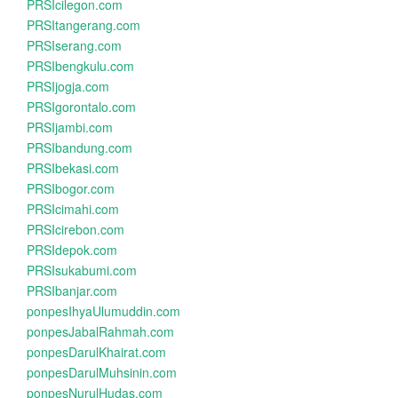
PRSIcilegon.com
PRSItangerang.com
PRSIserang.com
PRSIbengkulu.com
PRSIjogja.com
PRSIgorontalo.com
PRSIjambi.com
PRSIbandung.com
PRSIbekasi.com
PRSIbogor.com
PRSIcimahi.com
PRSIcirebon.com
PRSIdepok.com
PRSIsukabumi.com
PRSIbanjar.com
ponpesIhyaUlumuddin.com
ponpesJabalRahmah.com
ponpesDarulKhairat.com
ponpesDarulMuhsinin.com
ponpesNurulHudas.com