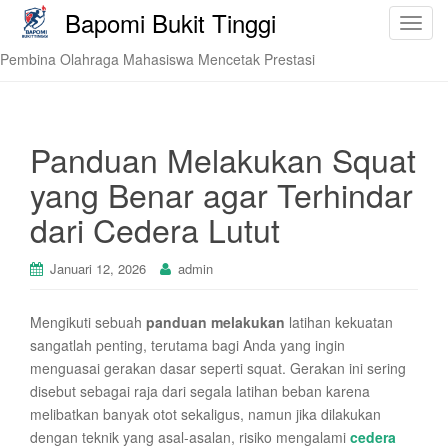
Bapomi Bukit Tinggi
T
o
Pembina Olahraga Mahasiswa Mencetak Prestasi
g
g
l
e
Panduan Melakukan Squat
n
yang Benar agar Terhindar
a
v
dari Cedera Lutut
i
g
Januari 12, 2026
admin
a
t
Mengikuti sebuah
panduan melakukan
latihan kekuatan
i
sangatlah penting, terutama bagi Anda yang ingin
o
menguasai gerakan dasar seperti squat. Gerakan ini sering
n
disebut sebagai raja dari segala latihan beban karena
melibatkan banyak otot sekaligus, namun jika dilakukan
dengan teknik yang asal-asalan, risiko mengalami
cedera