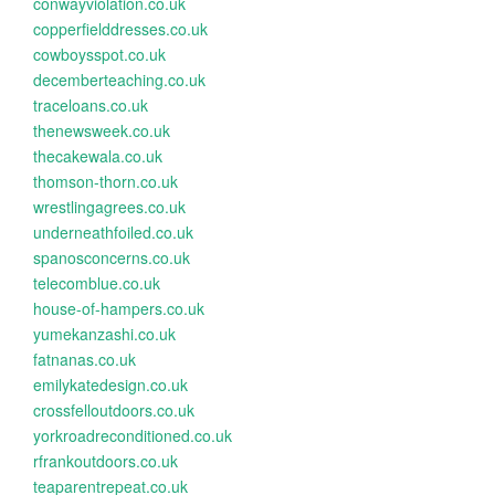
conwayviolation.co.uk
copperfielddresses.co.uk
cowboysspot.co.uk
decemberteaching.co.uk
traceloans.co.uk
thenewsweek.co.uk
thecakewala.co.uk
thomson-thorn.co.uk
wrestlingagrees.co.uk
underneathfoiled.co.uk
spanosconcerns.co.uk
telecomblue.co.uk
house-of-hampers.co.uk
yumekanzashi.co.uk
fatnanas.co.uk
emilykatedesign.co.uk
crossfelloutdoors.co.uk
yorkroadreconditioned.co.uk
rfrankoutdoors.co.uk
teaparentrepeat.co.uk