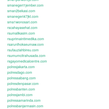
smanegeri1jember.com
sman2bekasi.com
smanegeri47jkt.com
sma1wonosari.com
rscahayasehat.com
rsumalikasim.com
rsuprimaintimedika.com
rsarunlhokseumaw.com
rsufauziahbireu.com
rsumumcitrahusada.com
rsgayomedicalcentre.com
polresjakarta.com
polresdago.com
polressabang.com
polresdenpasar.com
polresbanten.com
polresjambi.com
polressamarinda.com
polresbanjarmasin.com