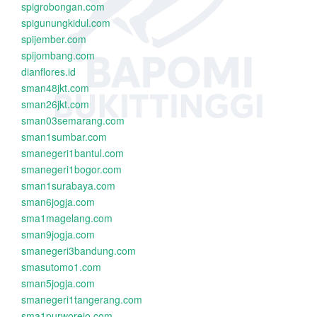
spigrobongan.com
spigunungkidul.com
spijember.com
spijombang.com
dianflores.id
sman48jkt.com
sman26jkt.com
sman03semarang.com
sman1sumbar.com
smanegeri1bantul.com
smanegeri1bogor.com
sman1surabaya.com
sman6jogja.com
sma1magelang.com
sman9jogja.com
smanegeri3bandung.com
smasutomo1.com
sman5jogja.com
smanegeri1tangerang.com
sma1purworejo.com