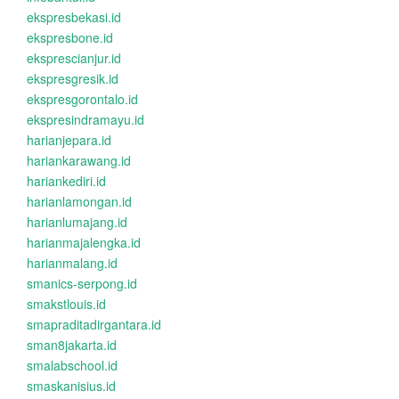
ekspresbekasi.id
ekspresbone.id
eksprescianjur.id
ekspresgresik.id
ekspresgorontalo.id
ekspresindramayu.id
harianjepara.id
hariankarawang.id
hariankediri.id
harianlamongan.id
harianlumajang.id
harianmajalengka.id
harianmalang.id
smanics-serpong.id
smakstlouis.id
smapraditadirgantara.id
sman8jakarta.id
smalabschool.id
smaskanisius.id