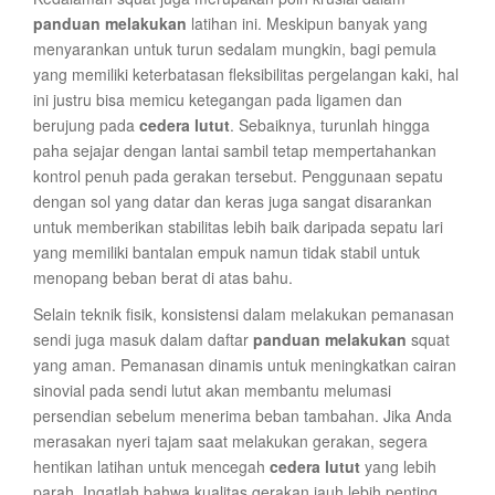
panduan melakukan
latihan ini. Meskipun banyak yang
menyarankan untuk turun sedalam mungkin, bagi pemula
yang memiliki keterbatasan fleksibilitas pergelangan kaki, hal
ini justru bisa memicu ketegangan pada ligamen dan
berujung pada
cedera lutut
. Sebaiknya, turunlah hingga
paha sejajar dengan lantai sambil tetap mempertahankan
kontrol penuh pada gerakan tersebut. Penggunaan sepatu
dengan sol yang datar dan keras juga sangat disarankan
untuk memberikan stabilitas lebih baik daripada sepatu lari
yang memiliki bantalan empuk namun tidak stabil untuk
menopang beban berat di atas bahu.
Selain teknik fisik, konsistensi dalam melakukan pemanasan
sendi juga masuk dalam daftar
panduan melakukan
squat
yang aman. Pemanasan dinamis untuk meningkatkan cairan
sinovial pada sendi lutut akan membantu melumasi
persendian sebelum menerima beban tambahan. Jika Anda
merasakan nyeri tajam saat melakukan gerakan, segera
hentikan latihan untuk mencegah
cedera lutut
yang lebih
parah. Ingatlah bahwa kualitas gerakan jauh lebih penting