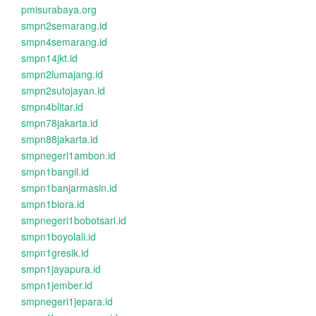
pmisurabaya.org
smpn2semarang.id
smpn4semarang.id
smpn14jkt.id
smpn2lumajang.id
smpn2sutojayan.id
smpn4blitar.id
smpn78jakarta.id
smpn88jakarta.id
smpnegeri1ambon.id
smpn1bangil.id
smpn1banjarmasin.id
smpn1biora.id
smpnegeri1bobotsari.id
smpn1boyolali.id
smpn1gresik.id
smpn1jayapura.id
smpn1jember.id
smpnegeri1jepara.id