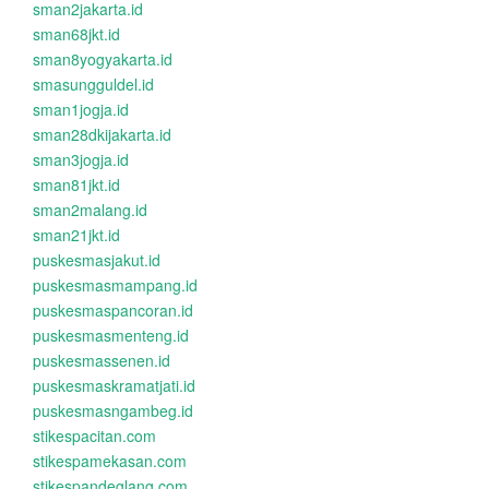
sman2jakarta.id
sman68jkt.id
sman8yogyakarta.id
smasungguldel.id
sman1jogja.id
sman28dkijakarta.id
sman3jogja.id
sman81jkt.id
sman2malang.id
sman21jkt.id
puskesmasjakut.id
puskesmasmampang.id
puskesmaspancoran.id
puskesmasmenteng.id
puskesmassenen.id
puskesmaskramatjati.id
puskesmasngambeg.id
stikespacitan.com
stikespamekasan.com
stikespandeglang.com