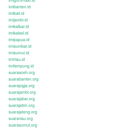
imigorontalo.id
imibanten.id
imibali.id
imijambi.id
imikalbar.id
imikalsel.id
imipapua.id
imisumbar.id
imisumut.id
imiriau.id
imilampung.id
suaraaceh.org
suarabanten.org
suarajogja.org
suarajambi.org
suarajabar.org
suarajatim.org
suarajateng.org
suarariau.org
suarasumut.org