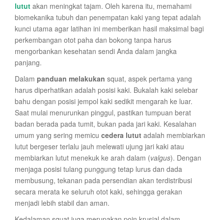
lutut
akan meningkat tajam. Oleh karena itu, memahami
biomekanika tubuh dan penempatan kaki yang tepat adalah
kunci utama agar latihan ini memberikan hasil maksimal bagi
perkembangan otot paha dan bokong tanpa harus
mengorbankan kesehatan sendi Anda dalam jangka
panjang.
Dalam
panduan melakukan
squat, aspek pertama yang
harus diperhatikan adalah posisi kaki. Bukalah kaki selebar
bahu dengan posisi jempol kaki sedikit mengarah ke luar.
Saat mulai menurunkan pinggul, pastikan tumpuan berat
badan berada pada tumit, bukan pada jari kaki. Kesalahan
umum yang sering memicu
cedera lutut
adalah membiarkan
lutut bergeser terlalu jauh melewati ujung jari kaki atau
membiarkan lutut menekuk ke arah dalam (
valgus
). Dengan
menjaga posisi tulang punggung tetap lurus dan dada
membusung, tekanan pada persendian akan terdistribusi
secara merata ke seluruh otot kaki, sehingga gerakan
menjadi lebih stabil dan aman.
Kedalaman squat juga merupakan poin krusial dalam