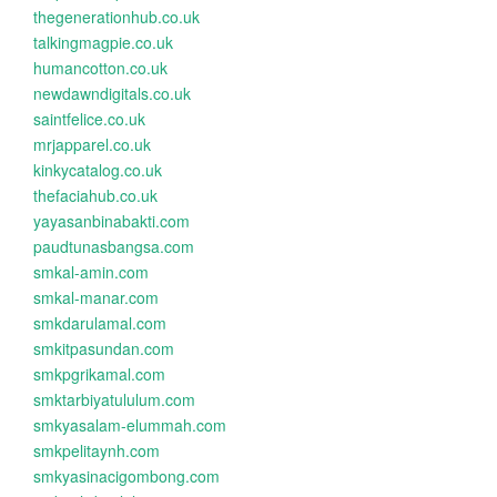
thegenerationhub.co.uk
talkingmagpie.co.uk
humancotton.co.uk
newdawndigitals.co.uk
saintfelice.co.uk
mrjapparel.co.uk
kinkycatalog.co.uk
thefaciahub.co.uk
yayasanbinabakti.com
paudtunasbangsa.com
smkal-amin.com
smkal-manar.com
smkdarulamal.com
smkitpasundan.com
smkpgrikamal.com
smktarbiyatululum.com
smkyasalam-elummah.com
smkpelitaynh.com
smkyasinacigombong.com