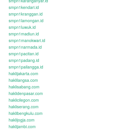
smpn1karanganyar.id
smpn1kendari.id
smpn1kranggan.id
smpn1lamongan.id
smpn1luwuk.id
smpn1madiun.id
smpn1manokwari.id
smpn1narmada.id
smpn1pacitan.id
smpn1padang.id
smpn1pailangga.id
haklijakarta.com
haklilangsa.com
haklisabang.com
haklidenpasar.com
haklicilegon.com
hakliserang.com
haklibengkulu.com
haklijogja.com
haklijambi.com