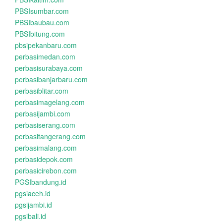
PBSIsumbar.com
PBSIbaubau.com
PBSIbitung.com
pbsipekanbaru.com
perbasimedan.com
perbasisurabaya.com
perbasibanjarbaru.com
perbasiblitar.com
perbasimagelang.com
perbasijambi.com
perbasiserang.com
perbasitangerang.com
perbasimalang.com
perbasidepok.com
perbasicirebon.com
PGSIbandung.id
pgsiaceh.id
pgsijambi.id
pgsibali.id