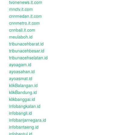
tvonenews.it.com
mnctv.it.com
cnnmedan.it.com
cnnmetro.it.com
cnnbali.it.com
meulaboh.id
tribunacehbarat.id
tribunacehbesar.id
tribunacehselatan.id
ayoagam.id
ayoasahan.id
ayoasmat.id
klikBalangan.id
klikBandung.id
klikbanggai.id
infobangkalan.id
infobangli.id
infobanjarnegara.id
infobantaeng.id
infobantul.id