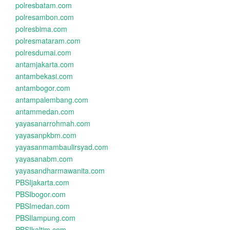
polresbatam.com
polresambon.com
polresbima.com
polresmataram.com
polresdumai.com
antamjakarta.com
antambekasi.com
antambogor.com
antampalembang.com
antammedan.com
yayasanarrohmah.com
yayasanpkbm.com
yayasanmambaulirsyad.com
yayasanabm.com
yayasandharmawanita.com
PBSIjakarta.com
PBSIbogor.com
PBSImedan.com
PBSIlampung.com
PBSIkaltim.com