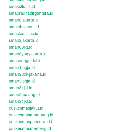
smakstlouis.id
smapraditadirgantara.id
sman8jakarta.id
smalabschool.id
smaskanisius.id
sman2jakarta.id
sman68jkt.id
sman8yogyakarta.id
smasungguldel.id
sman1jogja.id
sman28dkijakarta.id
sman3jogja.id
sman81jkt.id
sman2malang.id
sman21jkt.id
puskesmasjakut.id
puskesmasmampang.id
puskesmaspancoran.id
puskesmasmenteng.id