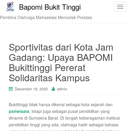
Bapomi Bukit Tinggi
T
o
Pembina Olahraga Mahasiswa Mencetak Prestasi
g
g
l
e
Sportivitas dari Kota Jam
n
Gadang: Upaya BAPOMI
a
v
Bukittinggi Pererat
i
Solidaritas Kampus
g
a
t
Desember 18, 2025
admin
i
o
Bukittinggi tidak hanya dikenal sebagai kota sejarah dan
n
pariwisata
, tetapi juga sebagai pusat pendidikan yang
dinamis di Sumatera Barat. Di tengah keberagaman institusi
pendidikan tinggi yang ada, olahraga hadir sebagai bahasa