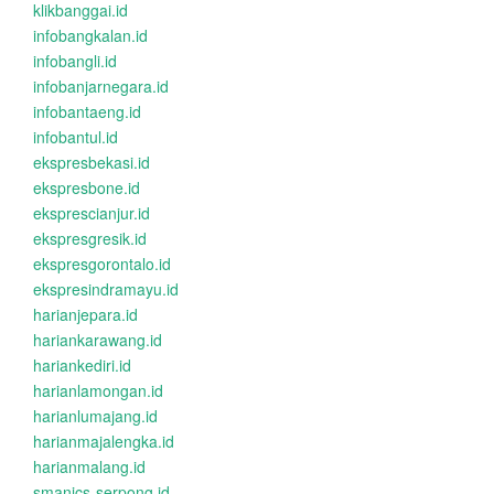
klikbanggai.id
infobangkalan.id
infobangli.id
infobanjarnegara.id
infobantaeng.id
infobantul.id
ekspresbekasi.id
ekspresbone.id
eksprescianjur.id
ekspresgresik.id
ekspresgorontalo.id
ekspresindramayu.id
harianjepara.id
hariankarawang.id
hariankediri.id
harianlamongan.id
harianlumajang.id
harianmajalengka.id
harianmalang.id
smanics-serpong.id