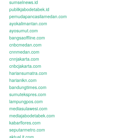
sumselnews.id
publikjabodetabek.id
pemudapancasilamedan.com
ayokalimantan.com
ayosumut.com
bangsaoffline.com
cnbcmedan.com
cnnmedan.com
cnnjakarta.com
cnbcjakarta.com
hariansumatra.com
harianikn.com
bandungtimes.com
sumutekspres.com
lampungpos.com
mediasulawesi.com
mediajabodetabek.com
kabarflores.com
seputarmetro.com
aktual.it.com