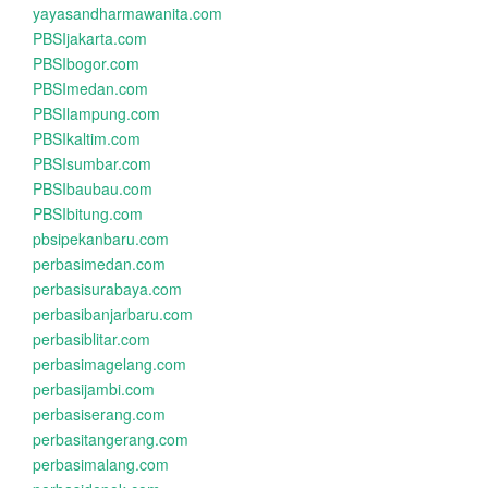
yayasandharmawanita.com
PBSIjakarta.com
PBSIbogor.com
PBSImedan.com
PBSIlampung.com
PBSIkaltim.com
PBSIsumbar.com
PBSIbaubau.com
PBSIbitung.com
pbsipekanbaru.com
perbasimedan.com
perbasisurabaya.com
perbasibanjarbaru.com
perbasiblitar.com
perbasimagelang.com
perbasijambi.com
perbasiserang.com
perbasitangerang.com
perbasimalang.com