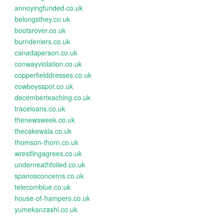
annoyingfunded.co.uk
belongsthey.co.uk
bootsrover.co.uk
burndeniers.co.uk
canadaperson.co.uk
conwayviolation.co.uk
copperfielddresses.co.uk
cowboysspot.co.uk
decemberteaching.co.uk
traceloans.co.uk
thenewsweek.co.uk
thecakewala.co.uk
thomson-thorn.co.uk
wrestlingagrees.co.uk
underneathfoiled.co.uk
spanosconcerns.co.uk
telecomblue.co.uk
house-of-hampers.co.uk
yumekanzashi.co.uk