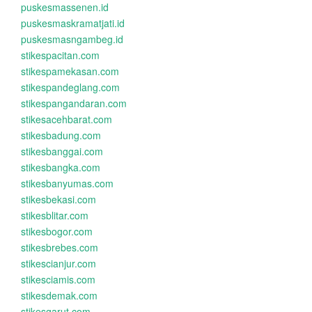
puskesmassenen.id
puskesmaskramatjati.id
puskesmasngambeg.id
stikespacitan.com
stikespamekasan.com
stikespandeglang.com
stikespangandaran.com
stikesacehbarat.com
stikesbadung.com
stikesbanggai.com
stikesbangka.com
stikesbanyumas.com
stikesbekasi.com
stikesblitar.com
stikesbogor.com
stikesbrebes.com
stikescianjur.com
stikesciamis.com
stikesdemak.com
stikesgarut.com