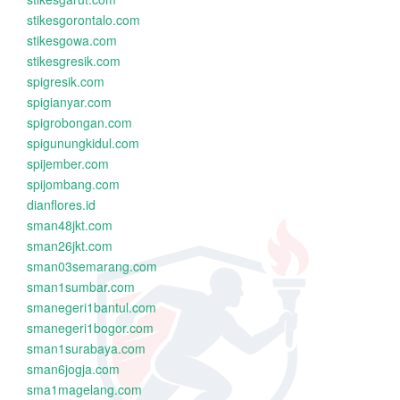
stikesgorontalo.com
stikesgowa.com
stikesgresik.com
spigresik.com
spigianyar.com
spigrobongan.com
spigunungkidul.com
spijember.com
spijombang.com
dianflores.id
sman48jkt.com
sman26jkt.com
sman03semarang.com
sman1sumbar.com
smanegeri1bantul.com
smanegeri1bogor.com
sman1surabaya.com
sman6jogja.com
sma1magelang.com