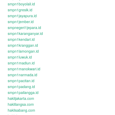
smpn1boyolali.id
smpn1gresik.id
smpn1jayapura.id
smpn1jember.id
smpnegeri1jepara.id
smpn1karanganyar.id
smpn1kendari.id
smpn1kranggan.id
smpn1lamongan.id
smpn1luwuk.id
smpn1madiun.id
smpn1manokwari.id
smpn1narmada.id
smpn1pacitan.id
smpn1padang.id
smpn1pailangga.id
haklijakarta.com
haklilangsa.com
haklisabang.com