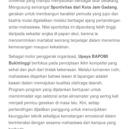
universal yang mampu menyatukan berbagai latar belakang.
Mengusung semangat
Sportivitas dari Kota Jam Gadang
,
gerakan untuk membangun karakter pemuda yang jujur dan
ksatria mulai digalakkan melalui berbagai ajang pertandingan
antar-mahasiswa. Nilai sportivitas ini dipandang lebih tinggi
daripada sekadar angka di papan skor, karena ia
mencerminkan martabat seorang terpelajar dalam menerima
kemenangan maupun kekalahan.
Sebagai motor penggerak organisasi,
Upaya BAPOMI
Bukittinggi
berfokus pada penciptaan iklim kompetisi yang
sehat dan jauh dari tindak kekerasan. Melalui turnamen rutin,
mahasiswa diajarkan bahwa lawan di lapangan adalah
kawan dalam memajukan kualitas olahraga daerah.
Program-program yang dijalankan bertujuan untuk
meminimalisir ego sektoral antar-almamater yang sering kali
menjadi pemicu gesekan di masa lalu. Kini, setiap
pertandingan dijadikan panggung untuk menunjukkan
keunggulan teknik sekaligus kematangan emosional dalam
berinteraksi dengan sesama mahasiswa dari kampus yang