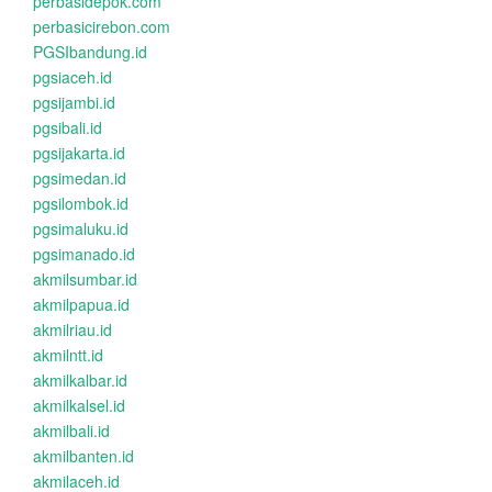
perbasidepok.com
perbasicirebon.com
PGSIbandung.id
pgsiaceh.id
pgsijambi.id
pgsibali.id
pgsijakarta.id
pgsimedan.id
pgsilombok.id
pgsimaluku.id
pgsimanado.id
akmilsumbar.id
akmilpapua.id
akmilriau.id
akmilntt.id
akmilkalbar.id
akmilkalsel.id
akmilbali.id
akmilbanten.id
akmilaceh.id