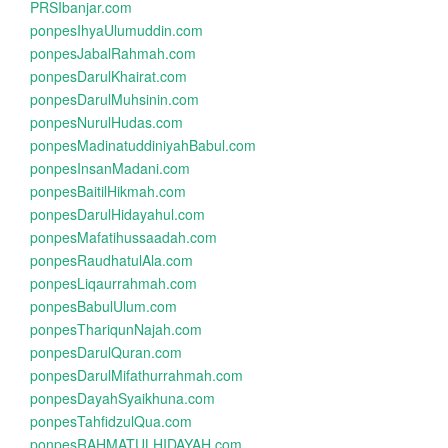
PRSIbanjar.com
ponpesIhyaUlumuddin.com
ponpesJabalRahmah.com
ponpesDarulKhairat.com
ponpesDarulMuhsinin.com
ponpesNurulHudas.com
ponpesMadinatuddiniyahBabul.com
ponpesInsanMadani.com
ponpesBaitilHikmah.com
ponpesDarulHidayahul.com
ponpesMafatihussaadah.com
ponpesRaudhatulAla.com
ponpesLiqaurrahmah.com
ponpesBabulUlum.com
ponpesThariqunNajah.com
ponpesDarulQuran.com
ponpesDarulMifathurrahmah.com
ponpesDayahSyaikhuna.com
ponpesTahfidzulQua.com
ponpesRAHMATULHIDAYAH.com