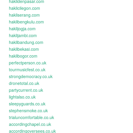
haklidenpasar.com
haklicilegon.com
hakliserang.com
haklibengkulu.com
haklijogja.com
haklijambi.com
haklibandung.com
haklibekasi.com
haklibogor.com
perfectperson.co.uk
tourmusicfest.co.uk
strongdemocracy.co.uk
dronetotal.co.uk
partycurrent.co.uk
lightalso.co.uk
sleepyguards.co.uk
stephensmoke.co.uk
trialuncomfortable.co.uk
accordingchapel.co.uk
accordingoversees.co.uk