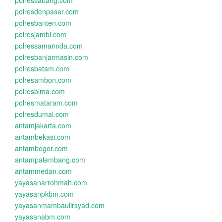
polressabang.com
polresdenpasar.com
polresbanten.com
polresjambi.com
polressamarinda.com
polresbanjarmasin.com
polresbatam.com
polresambon.com
polresbima.com
polresmataram.com
polresdumai.com
antamjakarta.com
antambekasi.com
antambogor.com
antampalembang.com
antammedan.com
yayasanarrohmah.com
yayasanpkbm.com
yayasanmambaulirsyad.com
yayasanabm.com