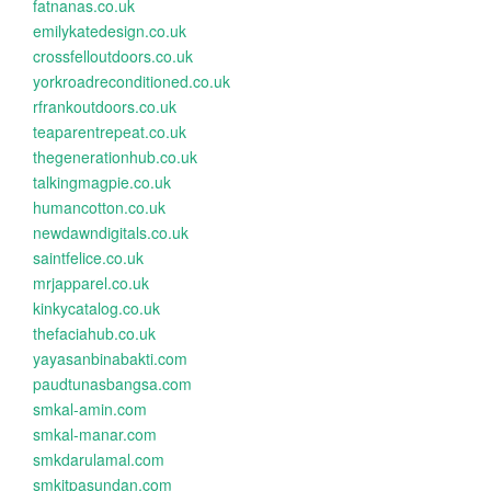
fatnanas.co.uk
emilykatedesign.co.uk
crossfelloutdoors.co.uk
yorkroadreconditioned.co.uk
rfrankoutdoors.co.uk
teaparentrepeat.co.uk
thegenerationhub.co.uk
talkingmagpie.co.uk
humancotton.co.uk
newdawndigitals.co.uk
saintfelice.co.uk
mrjapparel.co.uk
kinkycatalog.co.uk
thefaciahub.co.uk
yayasanbinabakti.com
paudtunasbangsa.com
smkal-amin.com
smkal-manar.com
smkdarulamal.com
smkitpasundan.com