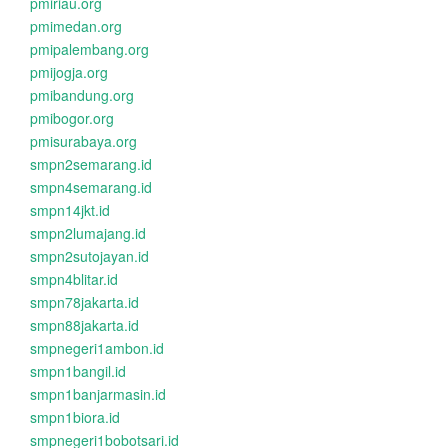
pmiriau.org
pmimedan.org
pmipalembang.org
pmijogja.org
pmibandung.org
pmibogor.org
pmisurabaya.org
smpn2semarang.id
smpn4semarang.id
smpn14jkt.id
smpn2lumajang.id
smpn2sutojayan.id
smpn4blitar.id
smpn78jakarta.id
smpn88jakarta.id
smpnegeri1ambon.id
smpn1bangil.id
smpn1banjarmasin.id
smpn1biora.id
smpnegeri1bobotsari.id