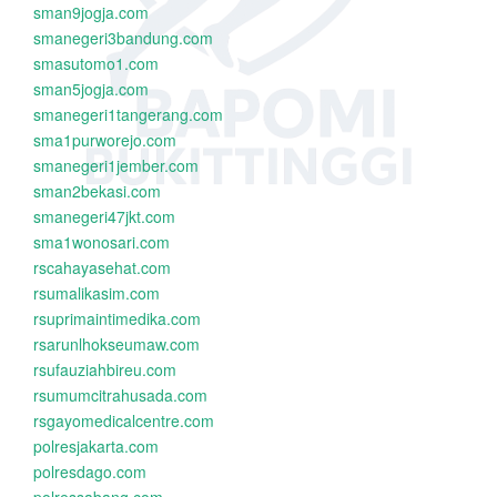
sman9jogja.com
smanegeri3bandung.com
smasutomo1.com
sman5jogja.com
smanegeri1tangerang.com
sma1purworejo.com
smanegeri1jember.com
sman2bekasi.com
smanegeri47jkt.com
sma1wonosari.com
rscahayasehat.com
rsumalikasim.com
rsuprimaintimedika.com
rsarunlhokseumaw.com
rsufauziahbireu.com
rsumumcitrahusada.com
rsgayomedicalcentre.com
polresjakarta.com
polresdago.com