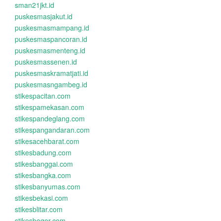
sman21jkt.id
puskesmasjakut.id
puskesmasmampang.id
puskesmaspancoran.id
puskesmasmenteng.id
puskesmassenen.id
puskesmaskramatjati.id
puskesmasngambeg.id
stikespacitan.com
stikespamekasan.com
stikespandeglang.com
stikespangandaran.com
stikesacehbarat.com
stikesbadung.com
stikesbanggai.com
stikesbangka.com
stikesbanyumas.com
stikesbekasi.com
stikesblitar.com
stikesbogor.com