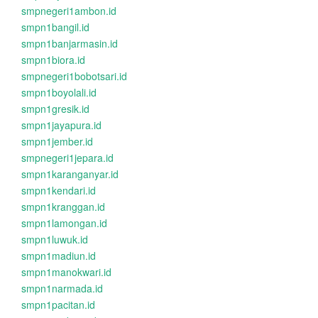
smpnegeri1ambon.id
smpn1bangil.id
smpn1banjarmasin.id
smpn1biora.id
smpnegeri1bobotsari.id
smpn1boyolali.id
smpn1gresik.id
smpn1jayapura.id
smpn1jember.id
smpnegeri1jepara.id
smpn1karanganyar.id
smpn1kendari.id
smpn1kranggan.id
smpn1lamongan.id
smpn1luwuk.id
smpn1madiun.id
smpn1manokwari.id
smpn1narmada.id
smpn1pacitan.id