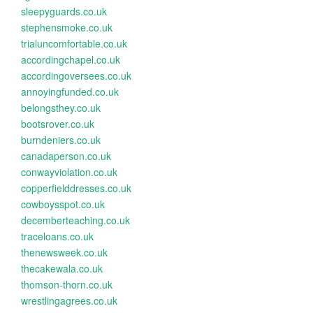
sleepyguards.co.uk
stephensmoke.co.uk
trialuncomfortable.co.uk
accordingchapel.co.uk
accordingoversees.co.uk
annoyingfunded.co.uk
belongsthey.co.uk
bootsrover.co.uk
burndeniers.co.uk
canadaperson.co.uk
conwayviolation.co.uk
copperfielddresses.co.uk
cowboysspot.co.uk
decemberteaching.co.uk
traceloans.co.uk
thenewsweek.co.uk
thecakewala.co.uk
thomson-thorn.co.uk
wrestlingagrees.co.uk