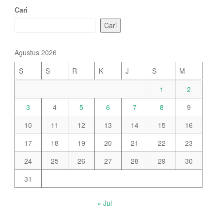
Cari
Cari
Agustus 2026
S
S
R
K
J
S
M
1
2
3
4
5
6
7
8
9
10
11
12
13
14
15
16
17
18
19
20
21
22
23
24
25
26
27
28
29
30
31
« Jul