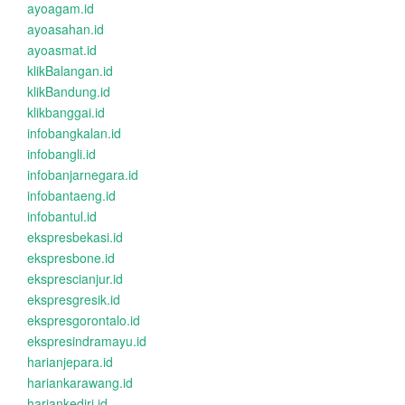
ayoagam.id
ayoasahan.id
ayoasmat.id
klikBalangan.id
klikBandung.id
klikbanggai.id
infobangkalan.id
infobangli.id
infobanjarnegara.id
infobantaeng.id
infobantul.id
ekspresbekasi.id
ekspresbone.id
eksprescianjur.id
ekspresgresik.id
ekspresgorontalo.id
ekspresindramayu.id
harianjepara.id
hariankarawang.id
hariankediri.id