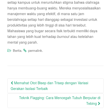
setiap kampus untuk meruntuhkan stigma bahwa olahraga
hanya membuang-buang waktu. Mereka menyosialisasikan
manajemen waktu yang efektif, di mana satu jam
berolahraga setiap hari dianggap sebagai investasi untuk
produktivitas yang lebih tinggi di sisa hari tersebut.
Mahasiswa yang bugar secara fisik terbukti memiliki daya
tahan yang lebih kuat terhadap
burnout
atau kelelahan
mental yang parah.
.
.
Berita
permalink
Post
Memahat Otot Bisep dan Trisep dengan Variasi
navigation
Gerakan Isolasi Terbaik
Teknik Flagging: Cara Mencegah Tubuh Berputar di
Tebing