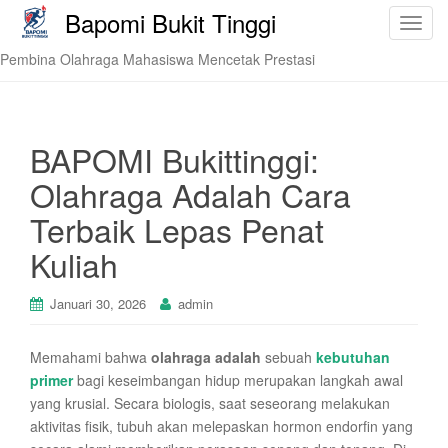
Bapomi Bukit Tinggi
T
o
Pembina Olahraga Mahasiswa Mencetak Prestasi
g
g
l
e
BAPOMI Bukittinggi:
n
Olahraga Adalah Cara
a
v
Terbaik Lepas Penat
i
Kuliah
g
a
t
Januari 30, 2026
admin
i
o
Memahami bahwa
olahraga adalah
sebuah
kebutuhan
n
primer
bagi keseimbangan hidup merupakan langkah awal
yang krusial. Secara biologis, saat seseorang melakukan
aktivitas fisik, tubuh akan melepaskan hormon endorfin yang