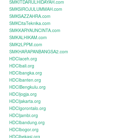
SMKITDARULHIDAYAH.com
SMKSIROJULUMMAH.com
SMKSAZZAHRA.com
SMKCitaTeknika.com
SMKKARYAUNCINTA.com
SMKALHIKAM.com
SMK2LPPM.com
SMKHARAPANBANGSA2.com
HDCIaceh.org
HDCIbali.org
HDCIbangka.org
HDCIbanten.org
HDCIBengkulu.org
HDCIjogja.org
HDCIjakarta.org
HDCIgorontalo.org
HDCIjambi.org
HDCIbandung.org
HDCIbogor.org
HDCIbekasi.org