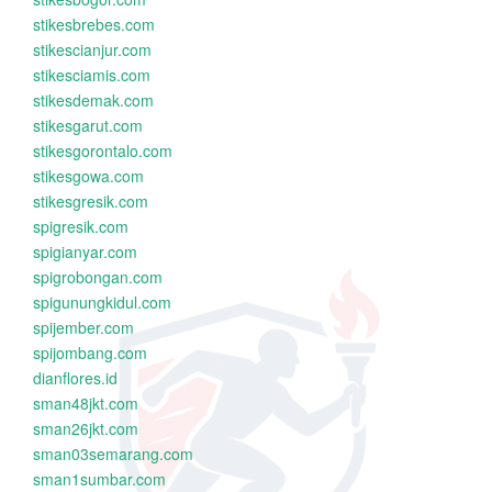
stikesbrebes.com
stikescianjur.com
stikesciamis.com
stikesdemak.com
stikesgarut.com
stikesgorontalo.com
stikesgowa.com
stikesgresik.com
spigresik.com
spigianyar.com
spigrobongan.com
spigunungkidul.com
spijember.com
spijombang.com
dianflores.id
sman48jkt.com
sman26jkt.com
sman03semarang.com
sman1sumbar.com