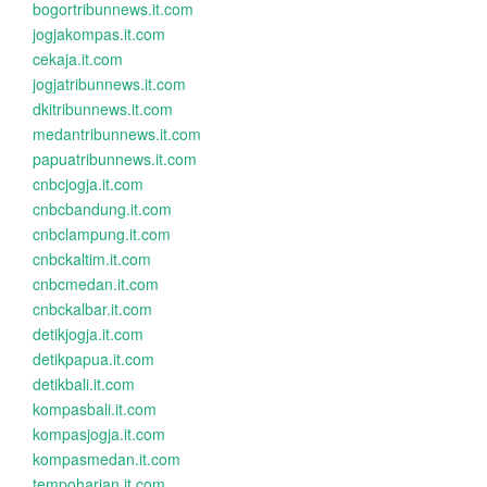
bogortribunnews.it.com
jogjakompas.it.com
cekaja.it.com
jogjatribunnews.it.com
dkitribunnews.it.com
medantribunnews.it.com
papuatribunnews.it.com
cnbcjogja.it.com
cnbcbandung.it.com
cnbclampung.it.com
cnbckaltim.it.com
cnbcmedan.it.com
cnbckalbar.it.com
detikjogja.it.com
detikpapua.it.com
detikbali.it.com
kompasbali.it.com
kompasjogja.it.com
kompasmedan.it.com
tempoharian.it.com