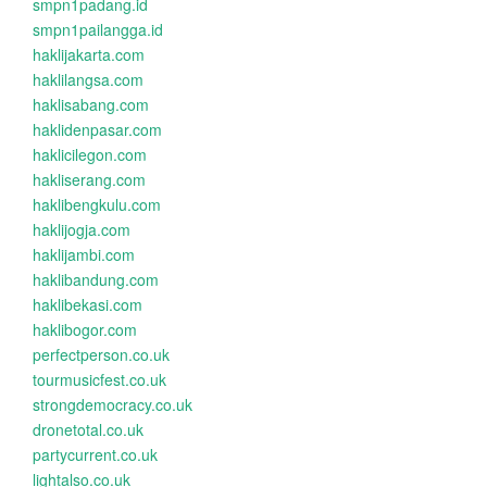
smpn1padang.id
smpn1pailangga.id
haklijakarta.com
haklilangsa.com
haklisabang.com
haklidenpasar.com
haklicilegon.com
hakliserang.com
haklibengkulu.com
haklijogja.com
haklijambi.com
haklibandung.com
haklibekasi.com
haklibogor.com
perfectperson.co.uk
tourmusicfest.co.uk
strongdemocracy.co.uk
dronetotal.co.uk
partycurrent.co.uk
lightalso.co.uk