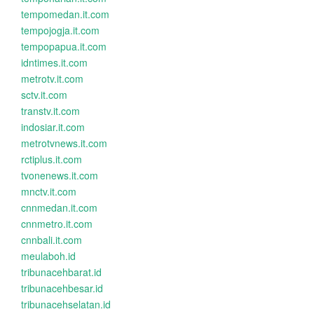
tempomedan.it.com
tempojogja.it.com
tempopapua.it.com
idntimes.it.com
metrotv.it.com
sctv.it.com
transtv.it.com
indosiar.it.com
metrotvnews.it.com
rctiplus.it.com
tvonenews.it.com
mnctv.it.com
cnnmedan.it.com
cnnmetro.it.com
cnnbali.it.com
meulaboh.id
tribunacehbarat.id
tribunacehbesar.id
tribunacehselatan.id