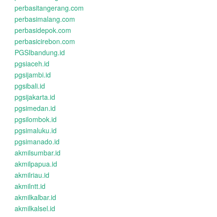
perbasitangerang.com
perbasimalang.com
perbasidepok.com
perbasicirebon.com
PGSIbandung.id
pgsiaceh.id
pgsijambi.id
pgsibali.id
pgsijakarta.id
pgsimedan.id
pgsilombok.id
pgsimaluku.id
pgsimanado.id
akmilsumbar.id
akmilpapua.id
akmilriau.id
akmilntt.id
akmilkalbar.id
akmilkalsel.id