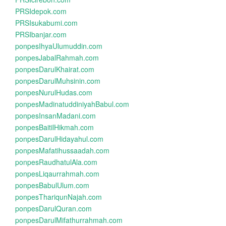
PRSIdepok.com
PRSIsukabumi.com
PRSIbanjar.com
ponpesIhyaUlumuddin.com
ponpesJabalRahmah.com
ponpesDarulKhairat.com
ponpesDarulMuhsinin.com
ponpesNurulHudas.com
ponpesMadinatuddiniyahBabul.com
ponpesInsanMadani.com
ponpesBaitilHikmah.com
ponpesDarulHidayahul.com
ponpesMafatihussaadah.com
ponpesRaudhatulAla.com
ponpesLiqaurrahmah.com
ponpesBabulUlum.com
ponpesThariqunNajah.com
ponpesDarulQuran.com
ponpesDarulMifathurrahmah.com