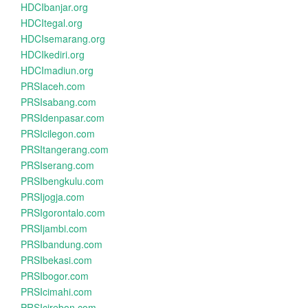
HDCIbanjar.org
HDCItegal.org
HDCIsemarang.org
HDCIkediri.org
HDCImadiun.org
PRSIaceh.com
PRSIsabang.com
PRSIdenpasar.com
PRSIcilegon.com
PRSItangerang.com
PRSIserang.com
PRSIbengkulu.com
PRSIjogja.com
PRSIgorontalo.com
PRSIjambi.com
PRSIbandung.com
PRSIbekasi.com
PRSIbogor.com
PRSIcimahi.com
PRSIcirebon.com