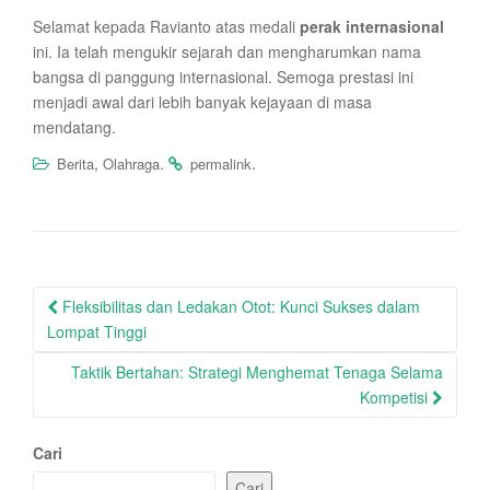
Selamat kepada Ravianto atas medali
perak internasional
ini. Ia telah mengukir sejarah dan mengharumkan nama
bangsa di panggung internasional. Semoga prestasi ini
menjadi awal dari lebih banyak kejayaan di masa
mendatang.
,
.
.
Berita
Olahraga
permalink
Post
Fleksibilitas dan Ledakan Otot: Kunci Sukses dalam
navigation
Lompat Tinggi
Taktik Bertahan: Strategi Menghemat Tenaga Selama
Kompetisi
Cari
Cari