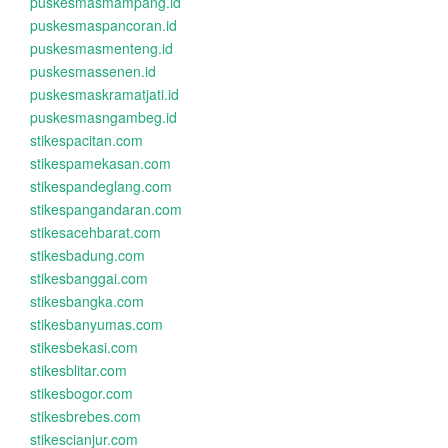
puskesmasmampang.id
puskesmaspancoran.id
puskesmasmenteng.id
puskesmassenen.id
puskesmaskramatjati.id
puskesmasngambeg.id
stikespacitan.com
stikespamekasan.com
stikespandeglang.com
stikespangandaran.com
stikesacehbarat.com
stikesbadung.com
stikesbanggai.com
stikesbangka.com
stikesbanyumas.com
stikesbekasi.com
stikesblitar.com
stikesbogor.com
stikesbrebes.com
stikescianjur.com