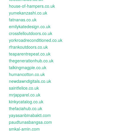
house-of-hampers.co.uk
yumekanzashi.co.uk
fatnanas.co.uk
emilykatedesign.co.uk
crossfelloutdoors.co.uk
yorkroadreconditioned.co.uk
rfrankoutdoors.co.uk
teaparentrepeat.co.uk
thegenerationhub.co.uk
talkingmagpie.co.uk
humancotton.co.uk
newdawndigitals.co.uk
saintfelice.co.uk
mrjapparel.co.uk
kinkycatalog.co.uk
thefaciahub.co.uk
yayasanbinabakti.com
paudtunasbangsa.com
smkal-amin.com