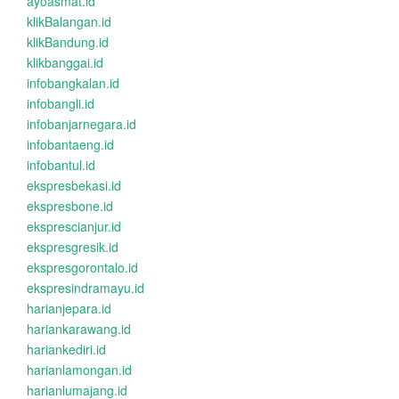
ayoasmat.id
klikBalangan.id
klikBandung.id
klikbanggai.id
infobangkalan.id
infobangli.id
infobanjarnegara.id
infobantaeng.id
infobantul.id
ekspresbekasi.id
ekspresbone.id
eksprescianjur.id
ekspresgresik.id
ekspresgorontalo.id
ekspresindramayu.id
harianjepara.id
hariankarawang.id
hariankediri.id
harianlamongan.id
harianlumajang.id