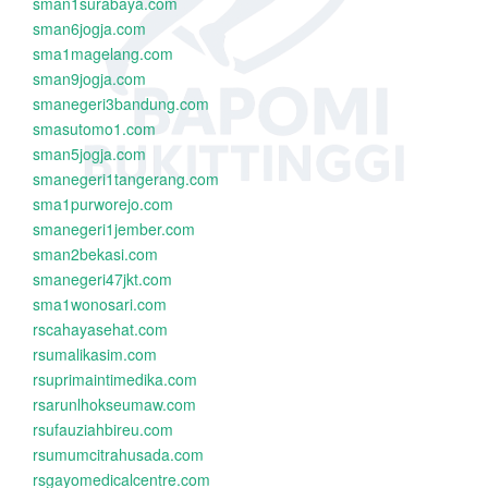
sman1surabaya.com
sman6jogja.com
sma1magelang.com
sman9jogja.com
smanegeri3bandung.com
smasutomo1.com
sman5jogja.com
smanegeri1tangerang.com
sma1purworejo.com
smanegeri1jember.com
sman2bekasi.com
smanegeri47jkt.com
sma1wonosari.com
rscahayasehat.com
rsumalikasim.com
rsuprimaintimedika.com
rsarunlhokseumaw.com
rsufauziahbireu.com
rsumumcitrahusada.com
rsgayomedicalcentre.com