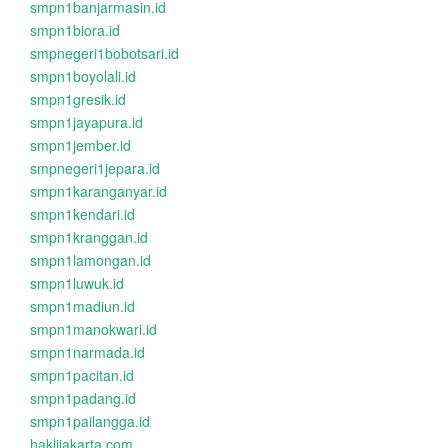
smpn1banjarmasin.id
smpn1biora.id
smpnegeri1bobotsari.id
smpn1boyolali.id
smpn1gresik.id
smpn1jayapura.id
smpn1jember.id
smpnegeri1jepara.id
smpn1karanganyar.id
smpn1kendari.id
smpn1kranggan.id
smpn1lamongan.id
smpn1luwuk.id
smpn1madiun.id
smpn1manokwari.id
smpn1narmada.id
smpn1pacitan.id
smpn1padang.id
smpn1pailangga.id
haklijakarta.com