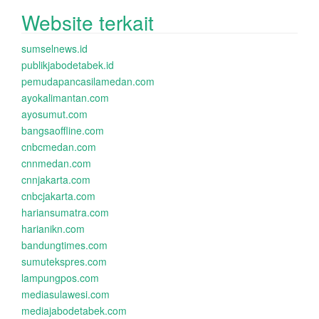
Website terkait
sumselnews.id
publikjabodetabek.id
pemudapancasilamedan.com
ayokalimantan.com
ayosumut.com
bangsaoffline.com
cnbcmedan.com
cnnmedan.com
cnnjakarta.com
cnbcjakarta.com
hariansumatra.com
harianikn.com
bandungtimes.com
sumutekspres.com
lampungpos.com
mediasulawesi.com
mediajabodetabek.com