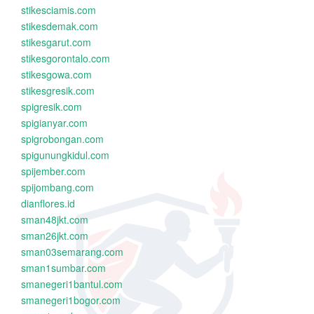
stikesciamis.com
stikesdemak.com
stikesgarut.com
stikesgorontalo.com
stikesgowa.com
stikesgresik.com
spigresik.com
spigianyar.com
spigrobongan.com
spigunungkidul.com
spijember.com
spijombang.com
dianflores.id
sman48jkt.com
sman26jkt.com
sman03semarang.com
sman1sumbar.com
smanegeri1bantul.com
smanegeri1bogor.com