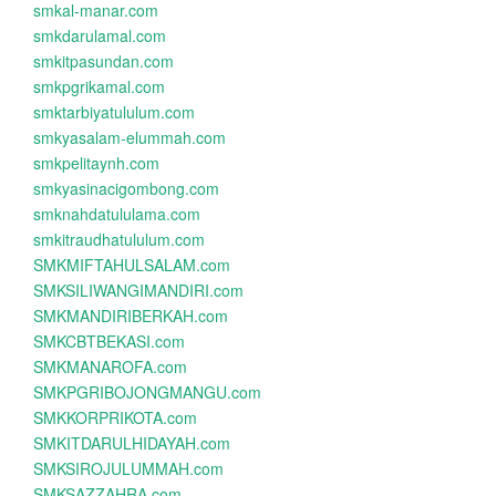
smkal-manar.com
smkdarulamal.com
smkitpasundan.com
smkpgrikamal.com
smktarbiyatululum.com
smkyasalam-elummah.com
smkpelitaynh.com
smkyasinacigombong.com
smknahdatululama.com
smkitraudhatululum.com
SMKMIFTAHULSALAM.com
SMKSILIWANGIMANDIRI.com
SMKMANDIRIBERKAH.com
SMKCBTBEKASI.com
SMKMANAROFA.com
SMKPGRIBOJONGMANGU.com
SMKKORPRIKOTA.com
SMKITDARULHIDAYAH.com
SMKSIROJULUMMAH.com
SMKSAZZAHRA.com