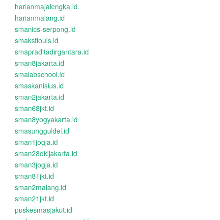
harianmajalengka.id
harianmalang.id
smanics-serpong.id
smakstlouis.id
smapraditadirgantara.id
sman8jakarta.id
smalabschool.id
smaskanisius.id
sman2jakarta.id
sman68jkt.id
sman8yogyakarta.id
smasungguldel.id
sman1jogja.id
sman28dkijakarta.id
sman3jogja.id
sman81jkt.id
sman2malang.id
sman21jkt.id
puskesmasjakut.id