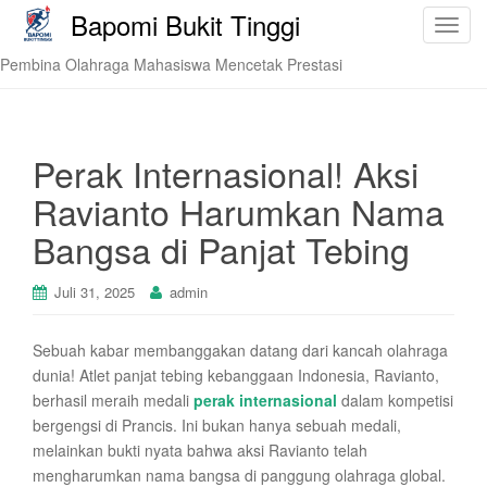
Bapomi Bukit Tinggi
T
o
Pembina Olahraga Mahasiswa Mencetak Prestasi
g
g
l
e
Perak Internasional! Aksi
n
Ravianto Harumkan Nama
a
v
Bangsa di Panjat Tebing
i
g
Juli 31, 2025
admin
a
t
Sebuah kabar membanggakan datang dari kancah olahraga
i
dunia! Atlet panjat tebing kebanggaan Indonesia, Ravianto,
o
berhasil meraih medali
perak internasional
dalam kompetisi
n
bergengsi di Prancis. Ini bukan hanya sebuah medali,
melainkan bukti nyata bahwa aksi Ravianto telah
mengharumkan nama bangsa di panggung olahraga global.