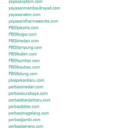
yayasanpkbm.com
yayasanmambaulirsyad.com
yayasanabm.com
yayasandharmawanita.com
PBSIjakarta.com
PBSIbogor.com
PBSImedan.com
PBSIlampung.com
PBSIkaltim.com
PBSIsumbar.com
PBSIbaubau.com
PBSIbitung.com
pbsipekanbaru.com
perbasimedan.com
perbasisurabaya.com
perbasibanjarbaru.com
perbasiblitar.com
perbasimagelang.com
perbasijambi.com
perbasiserang.com