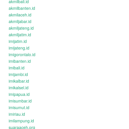
akmilbali.id
akmilbanten.id
akmilaceh.id
akmiljabar.id
akmiljateng.id
akmiljatim.id
imijatim.id
imijateng.id
imigorontalo.id
imibanten.id
imibali.id
imijambi.id
imikalbar.id
imikalsel.id
imipapua.id
imisumbar.id
imisumut.id
imiriau.id
imilampung.id
suaraaceh.org