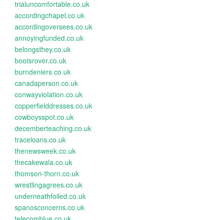
trialuncomfortable.co.uk
accordingchapel.co.uk
accordingoversees.co.uk
annoyingfunded.co.uk
belongsthey.co.uk
bootsrover.co.uk
burndeniers.co.uk
canadaperson.co.uk
conwayviolation.co.uk
copperfielddresses.co.uk
cowboysspot.co.uk
decemberteaching.co.uk
traceloans.co.uk
thenewsweek.co.uk
thecakewala.co.uk
thomson-thorn.co.uk
wrestlingagrees.co.uk
underneathfoiled.co.uk
spanosconcerns.co.uk
telecomblue.co.uk