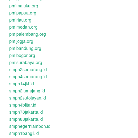
pmimaluku.org
pmipapua.org
pmiriau.org
pmimedan.org
pmipalembang.org
pmijogja.org
pmibandung.org
pmibogor.org
pmisurabaya.org
smpn2semarang.id
smpn4semarang.id
smpn14jkt.id
smpn2lumajang.id
smpn2sutojayan.id
smpn4blitar.id
smpn78jakarta.id
smpn88jakarta.id
smpnegeri1ambon.id
smpn1bangil.id