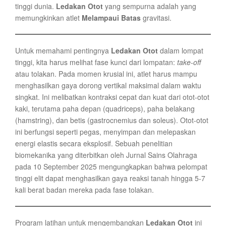
tinggi dunia.
Ledakan Otot
yang sempurna adalah yang
memungkinkan atlet
Melampaui Batas
gravitasi.
Untuk memahami pentingnya
Ledakan Otot
dalam lompat
tinggi, kita harus melihat fase kunci dari lompatan:
take-off
atau tolakan. Pada momen krusial ini, atlet harus mampu
menghasilkan gaya dorong vertikal maksimal dalam waktu
singkat. Ini melibatkan kontraksi cepat dan kuat dari otot-otot
kaki, terutama paha depan (quadriceps), paha belakang
(hamstring), dan betis (gastrocnemius dan soleus). Otot-otot
ini berfungsi seperti pegas, menyimpan dan melepaskan
energi elastis secara eksplosif. Sebuah penelitian
biomekanika yang diterbitkan oleh Jurnal Sains Olahraga
pada 10 September 2025 mengungkapkan bahwa pelompat
tinggi elit dapat menghasilkan gaya reaksi tanah hingga 5-7
kali berat badan mereka pada fase tolakan.
Program latihan untuk mengembangkan
Ledakan Otot
ini