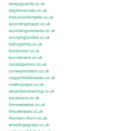
sleepyguards.co.uk
stephensmoke.co.uk
trialuncomfortable.co.uk
accordingchapel.co.uk
accordingoversees.co.uk
annoyingfunded.co.uk
belongsthey.co.uk
bootsrover.co.uk
burndeniers.co.uk
canadaperson.co.uk
conwayviolation.co.uk
copperfielddresses.co.uk
cowboysspot.co.uk
decemberteaching.co.uk
traceloans.co.uk
thenewsweek.co.uk
thecakewala.co.uk
thomson-thorn.co.uk
wrestlingagrees.co.uk