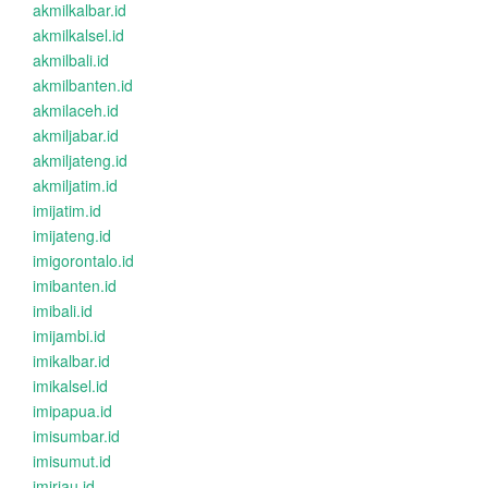
akmilkalbar.id
akmilkalsel.id
akmilbali.id
akmilbanten.id
akmilaceh.id
akmiljabar.id
akmiljateng.id
akmiljatim.id
imijatim.id
imijateng.id
imigorontalo.id
imibanten.id
imibali.id
imijambi.id
imikalbar.id
imikalsel.id
imipapua.id
imisumbar.id
imisumut.id
imiriau.id