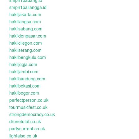
smpn1padang.id
smpn1pailangga.id
haklijakarta.com
haklilangsa.com
haklisabang.com
haklidenpasar.com
haklicilegon.com
hakliserang.com
haklibengkulu.com
haklijogja.com
haklijambi.com
haklibandung.com
haklibekasi.com
haklibogor.com
perfectperson.co.uk
tourmusicfest.co.uk
strongdemocracy.co.uk
dronetotal.co.uk
partycurrent.co.uk
lightalso.co.uk