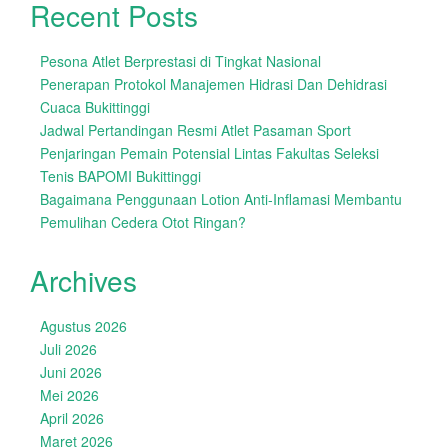
Recent Posts
Pesona Atlet Berprestasi di Tingkat Nasional
Penerapan Protokol Manajemen Hidrasi Dan Dehidrasi
Cuaca Bukittinggi
Jadwal Pertandingan Resmi Atlet Pasaman Sport
Penjaringan Pemain Potensial Lintas Fakultas Seleksi
Tenis BAPOMI Bukittinggi
Bagaimana Penggunaan Lotion Anti-Inflamasi Membantu
Pemulihan Cedera Otot Ringan?
Archives
Agustus 2026
Juli 2026
Juni 2026
Mei 2026
April 2026
Maret 2026