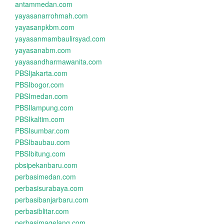
antammedan.com
yayasanarrohmah.com
yayasanpkbm.com
yayasanmambaulirsyad.com
yayasanabm.com
yayasandharmawanita.com
PBSIjakarta.com
PBSIbogor.com
PBSImedan.com
PBSIlampung.com
PBSIkaltim.com
PBSIsumbar.com
PBSIbaubau.com
PBSIbitung.com
pbsipekanbaru.com
perbasimedan.com
perbasisurabaya.com
perbasibanjarbaru.com
perbasiblitar.com
perbasimagelang.com