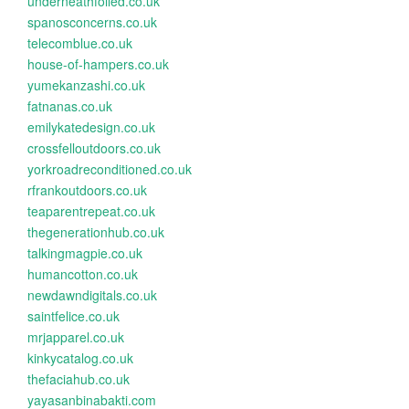
underneathfoiled.co.uk
spanosconcerns.co.uk
telecomblue.co.uk
house-of-hampers.co.uk
yumekanzashi.co.uk
fatnanas.co.uk
emilykatedesign.co.uk
crossfelloutdoors.co.uk
yorkroadreconditioned.co.uk
rfrankoutdoors.co.uk
teaparentrepeat.co.uk
thegenerationhub.co.uk
talkingmagpie.co.uk
humancotton.co.uk
newdawndigitals.co.uk
saintfelice.co.uk
mrjapparel.co.uk
kinkycatalog.co.uk
thefaciahub.co.uk
yayasanbinabakti.com