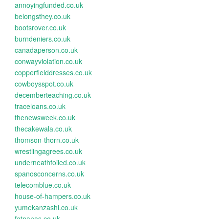
annoyingfunded.co.uk
belongsthey.co.uk
bootsrover.co.uk
burndeniers.co.uk
canadaperson.co.uk
conwayviolation.co.uk
copperfielddresses.co.uk
cowboysspot.co.uk
decemberteaching.co.uk
traceloans.co.uk
thenewsweek.co.uk
thecakewala.co.uk
thomson-thorn.co.uk
wrestlingagrees.co.uk
underneathfoiled.co.uk
spanosconcerns.co.uk
telecomblue.co.uk
house-of-hampers.co.uk
yumekanzashi.co.uk
fatnanas.co.uk