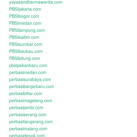
yayasandharmawanita.com
PBSIjakarta.com
PBSIbogor.com
PBSImedan.com
PBSIlampung.com
PBSIkaltim.com
PBSIsumbar.com
PBSIbaubau.com
PBSIbitung.com
pbsipekanbaru.com
perbasimedan.com
perbasisurabaya.com
perbasibanjarbaru.com
perbasiblitar.com
perbasimagelang.com
perbasijambi.com
perbasiserang.com
perbasitangerang.com
perbasimalang.com
perbasidepok.com