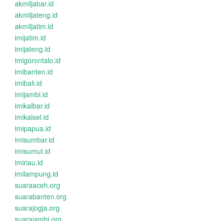
akmiljabar.id
akmiljateng.id
akmiljatim.id
imijatim.id
imijateng.id
imigorontalo.id
imibanten.id
imibali.id
imijambi.id
imikalbar.id
imikalsel.id
imipapua.id
imisumbar.id
imisumut.id
imiriau.id
imilampung.id
suaraaceh.org
suarabanten.org
suarajogja.org
suarajambi.org