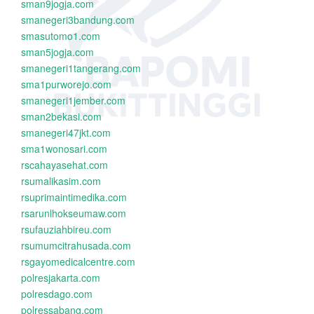
sman9jogja.com
smanegeri3bandung.com
smasutomo1.com
sman5jogja.com
smanegeri1tangerang.com
sma1purworejo.com
smanegeri1jember.com
sman2bekasi.com
smanegeri47jkt.com
sma1wonosari.com
rscahayasehat.com
rsumalikasim.com
rsuprimaintimedika.com
rsarunlhokseumaw.com
rsufauziahbireu.com
rsumumcitrahusada.com
rsgayomedicalcentre.com
polresjakarta.com
polresdago.com
polressabang.com