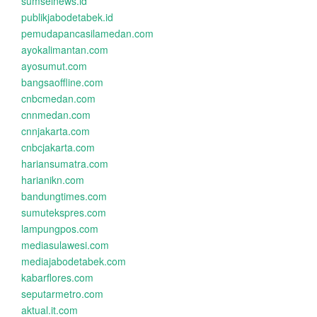
sumselnews.id
publikjabodetabek.id
pemudapancasilamedan.com
ayokalimantan.com
ayosumut.com
bangsaoffline.com
cnbcmedan.com
cnnmedan.com
cnnjakarta.com
cnbcjakarta.com
hariansumatra.com
harianikn.com
bandungtimes.com
sumutekspres.com
lampungpos.com
mediasulawesi.com
mediajabodetabek.com
kabarflores.com
seputarmetro.com
aktual.it.com