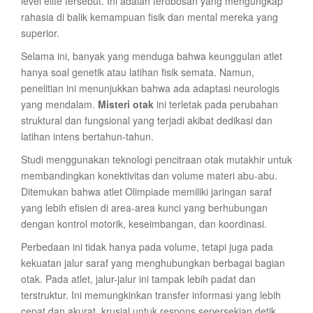
level elite tersebut. Ini adalah terobosan yang mengungkap
rahasia di balik kemampuan fisik dan mental mereka yang
superior.
Selama ini, banyak yang menduga bahwa keunggulan atlet
hanya soal genetik atau latihan fisik semata. Namun,
penelitian ini menunjukkan bahwa ada adaptasi neurologis
yang mendalam.
Misteri otak
ini terletak pada perubahan
struktural dan fungsional yang terjadi akibat dedikasi dan
latihan intens bertahun-tahun.
Studi menggunakan teknologi pencitraan otak mutakhir untuk
membandingkan konektivitas dan volume materi abu-abu.
Ditemukan bahwa atlet Olimpiade memiliki jaringan saraf
yang lebih efisien di area-area kunci yang berhubungan
dengan kontrol motorik, keseimbangan, dan koordinasi.
Perbedaan ini tidak hanya pada volume, tetapi juga pada
kekuatan jalur saraf yang menghubungkan berbagai bagian
otak. Pada atlet, jalur-jalur ini tampak lebih padat dan
terstruktur. Ini memungkinkan transfer informasi yang lebih
cepat dan akurat, krusial untuk respons sepersekian detik.