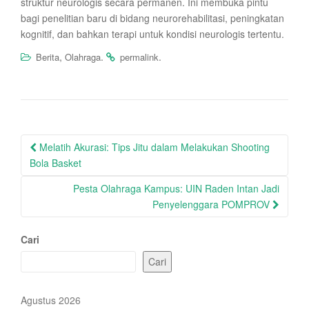
struktur neurologis secara permanen. Ini membuka pintu
bagi penelitian baru di bidang neurorehabilitasi, peningkatan
kognitif, dan bahkan terapi untuk kondisi neurologis tertentu.
,
.
.
Berita
Olahraga
permalink
Post
Melatih Akurasi: Tips Jitu dalam Melakukan Shooting
navigation
Bola Basket
Pesta Olahraga Kampus: UIN Raden Intan Jadi
Penyelenggara POMPROV
Cari
Cari
Agustus 2026