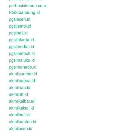
perbasicirebon.com
PGSIbandung.id
pgsiaceh.id
pgsijambi.id
pgsibali.id
pgsijakarta.id
pgsimedan.id
pgsilombok.id
pgsimaluku.id
pgsimanado.id
akmilsumbar.id
akmilpapua.id
akmilriau.id
akmilntt.id
akmilkalbar.id
akmilkalsel.id
akmilbali.id
akmilbanten.id
akmilaceh.id