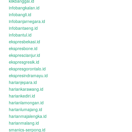
klikbanggai.id
infobangkalan.id
infobangli.id
infobanjarnegara.id
infobantaeng.id
infobantul.id
ekspresbekasi.id
ekspresbone.id
eksprescianjur.id
ekspresgresik.id
ekspresgorontalo.id
ekspresindramayu.id
harianjepara.id
hariankarawang.id
hariankediri.id
harianlamongan.id
harianlumajang.id
harianmajalengka.id
harianmalang.id
smanics-serpong.id