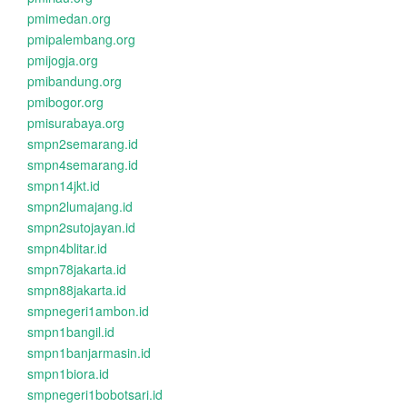
pmimedan.org
pmipalembang.org
pmijogja.org
pmibandung.org
pmibogor.org
pmisurabaya.org
smpn2semarang.id
smpn4semarang.id
smpn14jkt.id
smpn2lumajang.id
smpn2sutojayan.id
smpn4blitar.id
smpn78jakarta.id
smpn88jakarta.id
smpnegeri1ambon.id
smpn1bangil.id
smpn1banjarmasin.id
smpn1biora.id
smpnegeri1bobotsari.id