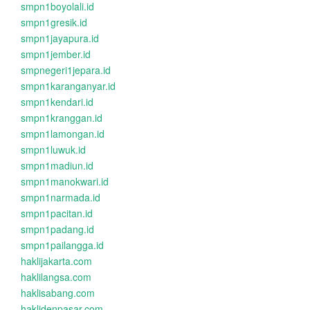
smpn1boyolali.id
smpn1gresik.id
smpn1jayapura.id
smpn1jember.id
smpnegeri1jepara.id
smpn1karanganyar.id
smpn1kendari.id
smpn1kranggan.id
smpn1lamongan.id
smpn1luwuk.id
smpn1madiun.id
smpn1manokwari.id
smpn1narmada.id
smpn1pacitan.id
smpn1padang.id
smpn1pailangga.id
haklijakarta.com
haklilangsa.com
haklisabang.com
haklidenpasar.com