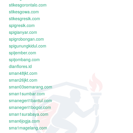
stikesgorontalo.com
stikesgowa.com
stikesgresik.com
spigresik.com
spigianyar.com
spigrobongan.com
spigunungkidul.com
spijember.com
spijombang.com
dianflores.id
sman48jkt.com
sman26jkt.com
sman03semarang.com
sman1sumbar.com
smanegeri1bantul.com
smanegeri1bogor.com
sman1surabaya.com
sman6jogja.com
sma1magelang.com