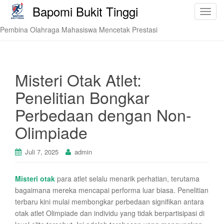
Bapomi Bukit Tinggi
T
o
Pembina Olahraga Mahasiswa Mencetak Prestasi
g
g
l
e
Misteri Otak Atlet:
n
Penelitian Bongkar
a
v
Perbedaan dengan Non-
i
Olimpiade
g
a
t
Juli 7, 2025
admin
i
o
Misteri otak
para atlet selalu menarik perhatian, terutama
n
bagaimana mereka mencapai performa luar biasa. Penelitian
terbaru kini mulai membongkar perbedaan signifikan antara
otak atlet Olimpiade dan individu yang tidak berpartisipasi di