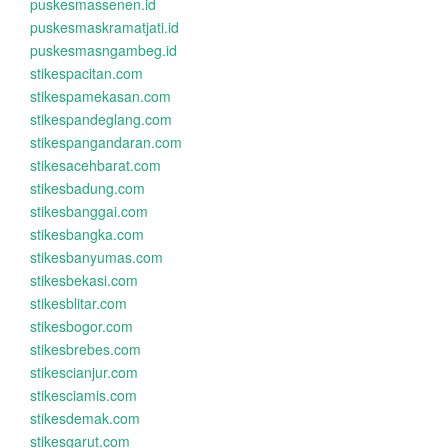
puskesmassenen.id
puskesmaskramatjati.id
puskesmasngambeg.id
stikespacitan.com
stikespamekasan.com
stikespandeglang.com
stikespangandaran.com
stikesacehbarat.com
stikesbadung.com
stikesbanggai.com
stikesbangka.com
stikesbanyumas.com
stikesbekasi.com
stikesblitar.com
stikesbogor.com
stikesbrebes.com
stikescianjur.com
stikesciamis.com
stikesdemak.com
stikesgarut.com