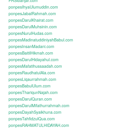
PRSIbanjar.com
ponpesIhyaUlumuddin.com
ponpesJabalRahmah.com
ponpesDarulKhairat.com
ponpesDarulMuhsinin.com
ponpesNurulHudas.com
ponpesMadinatuddiniyahBabul.com
ponpesInsanMadani.com
ponpesBaitilHikmah.com
ponpesDarulHidayahul.com
ponpesMafatihussaadah.com
ponpesRaudhatulAla.com
ponpesLiqaurrahmah.com
ponpesBabulUlum.com
ponpesThariqunNajah.com
ponpesDarulQuran.com
ponpesDarulMifathurrahmah.com
ponpesDayahSyaikhuna.com
ponpesTahfidzulQua.com
ponpesRAHMATULHIDAYAH.com