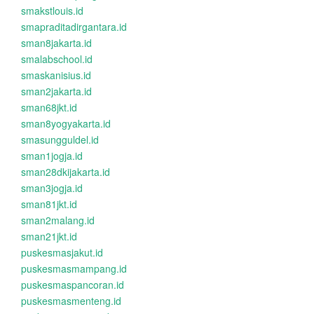
smakstlouis.id
smapraditadirgantara.id
sman8jakarta.id
smalabschool.id
smaskanisius.id
sman2jakarta.id
sman68jkt.id
sman8yogyakarta.id
smasungguldel.id
sman1jogja.id
sman28dkijakarta.id
sman3jogja.id
sman81jkt.id
sman2malang.id
sman21jkt.id
puskesmasjakut.id
puskesmasmampang.id
puskesmaspancoran.id
puskesmasmenteng.id