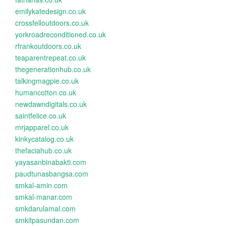
emilykatedesign.co.uk
crossfelloutdoors.co.uk
yorkroadreconditioned.co.uk
rfrankoutdoors.co.uk
teaparentrepeat.co.uk
thegenerationhub.co.uk
talkingmagpie.co.uk
humancotton.co.uk
newdawndigitals.co.uk
saintfelice.co.uk
mrjapparel.co.uk
kinkycatalog.co.uk
thefaciahub.co.uk
yayasanbinabakti.com
paudtunasbangsa.com
smkal-amin.com
smkal-manar.com
smkdarulamal.com
smkitpasundan.com