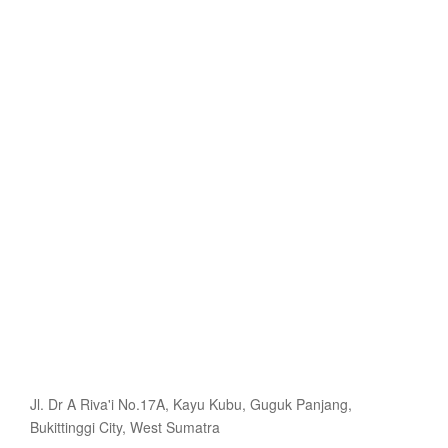
Jl. Dr A Riva'i No.17A, Kayu Kubu, Guguk Panjang,
Bukittinggi City, West Sumatra