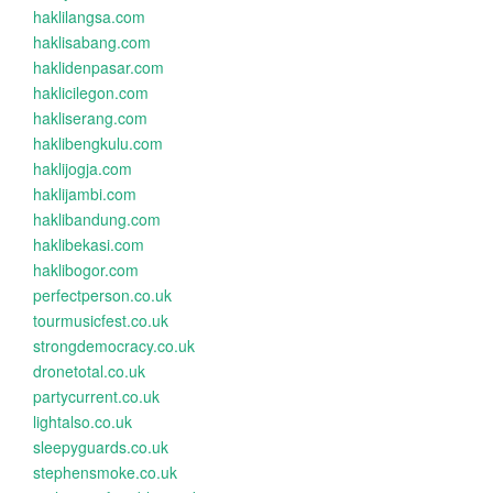
haklilangsa.com
haklisabang.com
haklidenpasar.com
haklicilegon.com
hakliserang.com
haklibengkulu.com
haklijogja.com
haklijambi.com
haklibandung.com
haklibekasi.com
haklibogor.com
perfectperson.co.uk
tourmusicfest.co.uk
strongdemocracy.co.uk
dronetotal.co.uk
partycurrent.co.uk
lightalso.co.uk
sleepyguards.co.uk
stephensmoke.co.uk