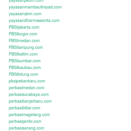
yayasanpkbm.com
yayasanmambaulirsyad.com
yayasanabm.com
yayasandharmawanita.com
PBSIjakarta.com
PBSIbogor.com
PBSImedan.com
PBSIlampung.com
PBSIkaltim.com
PBSIsumbar.com
PBSIbaubau.com
PBSIbitung.com
pbsipekanbaru.com
perbasimedan.com
perbasisurabaya.com
perbasibanjarbaru.com
perbasiblitar.com
perbasimagelang.com
perbasijambi.com
perbasiserang.com