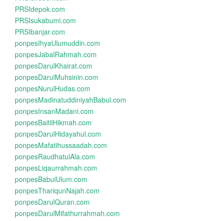
PRSIdepok.com
PRSIsukabumi.com
PRSIbanjar.com
ponpesIhyaUlumuddin.com
ponpesJabalRahmah.com
ponpesDarulKhairat.com
ponpesDarulMuhsinin.com
ponpesNurulHudas.com
ponpesMadinatuddiniyahBabul.com
ponpesInsanMadani.com
ponpesBaitilHikmah.com
ponpesDarulHidayahul.com
ponpesMafatihussaadah.com
ponpesRaudhatulAla.com
ponpesLiqaurrahmah.com
ponpesBabulUlum.com
ponpesThariqunNajah.com
ponpesDarulQuran.com
ponpesDarulMifathurrahmah.com