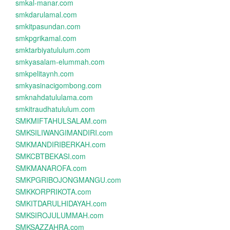
smkal-manar.com
smkdarulamal.com
smkitpasundan.com
smkpgrikamal.com
smktarbiyatululum.com
smkyasalam-elummah.com
smkpelitaynh.com
smkyasinacigombong.com
smknahdatululama.com
smkitraudhatululum.com
SMKMIFTAHULSALAM.com
SMKSILIWANGIMANDIRI.com
SMKMANDIRIBERKAH.com
SMKCBTBEKASI.com
SMKMANAROFA.com
SMKPGRIBOJONGMANGU.com
SMKKORPRIKOTA.com
SMKITDARULHIDAYAH.com
SMKSIROJULUMMAH.com
SMKSAZZAHRA.com