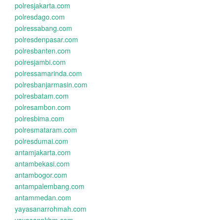
polresjakarta.com
polresdago.com
polressabang.com
polresdenpasar.com
polresbanten.com
polresjambi.com
polressamarinda.com
polresbanjarmasin.com
polresbatam.com
polresambon.com
polresbima.com
polresmataram.com
polresdumai.com
antamjakarta.com
antambekasi.com
antambogor.com
antampalembang.com
antammedan.com
yayasanarrohmah.com