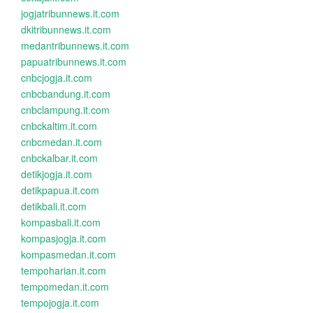
jogjatribunnews.it.com
dkitribunnews.it.com
medantribunnews.it.com
papuatribunnews.it.com
cnbcjogja.it.com
cnbcbandung.it.com
cnbclampung.it.com
cnbckaltim.it.com
cnbcmedan.it.com
cnbckalbar.it.com
detikjogja.it.com
detikpapua.it.com
detikbali.it.com
kompasbali.it.com
kompasjogja.it.com
kompasmedan.it.com
tempoharian.it.com
tempomedan.it.com
tempojogja.it.com