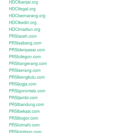
HDCIbanjar.org
HDCItegal.org
HDCIsemarang.org
HDCIkediri.org
HDCImadiun.org
PRSIaceh.com
PRSIsabang.com
PRSIdenpasar.com
PRSIcilegon.com
PRSItangerang.com
PRSIserang.com
PRSIbengkulu.com
PRSIjogja.com
PRSIgorontalo.com
PRSIjambi.com
PRSIbandung.com
PRSIbekasi.com
PRSIbogor.com
PRSIcimahi.com
PRSIcirebon.com