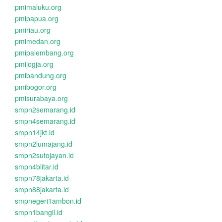
pmimaluku.org
pmipapua.org
pmiriau.org
pmimedan.org
pmipalembang.org
pmijogja.org
pmibandung.org
pmibogor.org
pmisurabaya.org
smpn2semarang.id
smpn4semarang.id
smpn14jkt.id
smpn2lumajang.id
smpn2sutojayan.id
smpn4blitar.id
smpn78jakarta.id
smpn88jakarta.id
smpnegeri1ambon.id
smpn1bangil.id