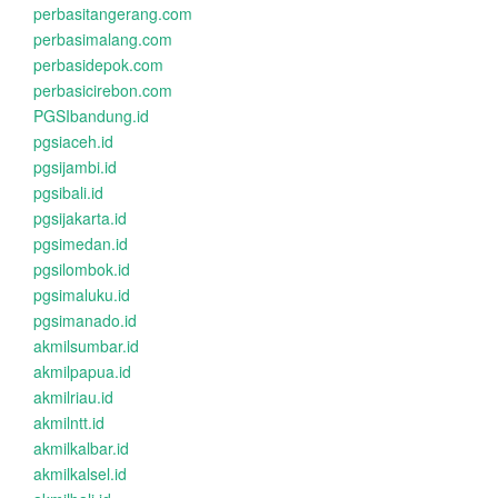
perbasitangerang.com
perbasimalang.com
perbasidepok.com
perbasicirebon.com
PGSIbandung.id
pgsiaceh.id
pgsijambi.id
pgsibali.id
pgsijakarta.id
pgsimedan.id
pgsilombok.id
pgsimaluku.id
pgsimanado.id
akmilsumbar.id
akmilpapua.id
akmilriau.id
akmilntt.id
akmilkalbar.id
akmilkalsel.id