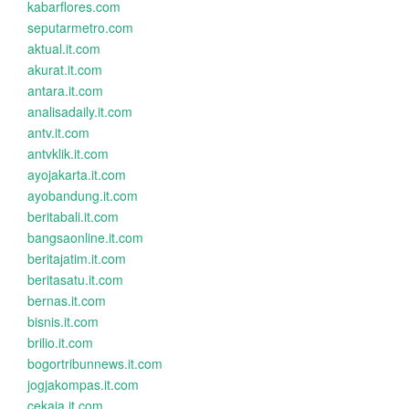
kabarflores.com
seputarmetro.com
aktual.it.com
akurat.it.com
antara.it.com
analisadaily.it.com
antv.it.com
antvklik.it.com
ayojakarta.it.com
ayobandung.it.com
beritabali.it.com
bangsaonline.it.com
beritajatim.it.com
beritasatu.it.com
bernas.it.com
bisnis.it.com
brilio.it.com
bogortribunnews.it.com
jogjakompas.it.com
cekaja.it.com