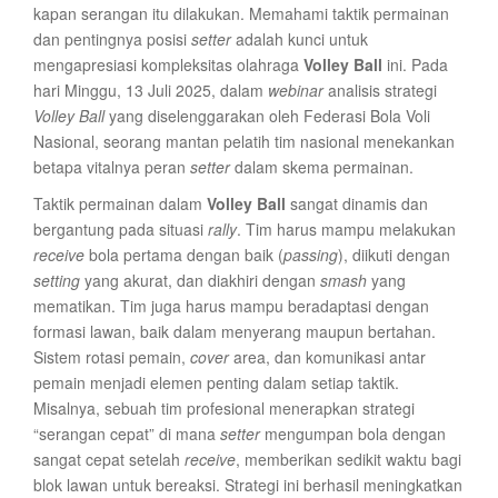
kapan serangan itu dilakukan. Memahami taktik permainan
dan pentingnya posisi
setter
adalah kunci untuk
mengapresiasi kompleksitas olahraga
Volley Ball
ini. Pada
hari Minggu, 13 Juli 2025, dalam
webinar
analisis strategi
Volley Ball
yang diselenggarakan oleh Federasi Bola Voli
Nasional, seorang mantan pelatih tim nasional menekankan
betapa vitalnya peran
setter
dalam skema permainan.
Taktik permainan dalam
Volley Ball
sangat dinamis dan
bergantung pada situasi
rally
. Tim harus mampu melakukan
receive
bola pertama dengan baik (
passing
), diikuti dengan
setting
yang akurat, dan diakhiri dengan
smash
yang
mematikan. Tim juga harus mampu beradaptasi dengan
formasi lawan, baik dalam menyerang maupun bertahan.
Sistem rotasi pemain,
cover
area, dan komunikasi antar
pemain menjadi elemen penting dalam setiap taktik.
Misalnya, sebuah tim profesional menerapkan strategi
“serangan cepat” di mana
setter
mengumpan bola dengan
sangat cepat setelah
receive
, memberikan sedikit waktu bagi
blok lawan untuk bereaksi. Strategi ini berhasil meningkatkan