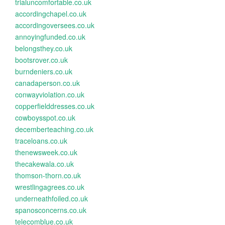
trialuncomfortable.co.uk
accordingchapel.co.uk
accordingoversees.co.uk
annoyingfunded.co.uk
belongsthey.co.uk
bootsrover.co.uk
burndeniers.co.uk
canadaperson.co.uk
conwayviolation.co.uk
copperfielddresses.co.uk
cowboysspot.co.uk
decemberteaching.co.uk
traceloans.co.uk
thenewsweek.co.uk
thecakewala.co.uk
thomson-thorn.co.uk
wrestlingagrees.co.uk
underneathfoiled.co.uk
spanosconcerns.co.uk
telecomblue.co.uk