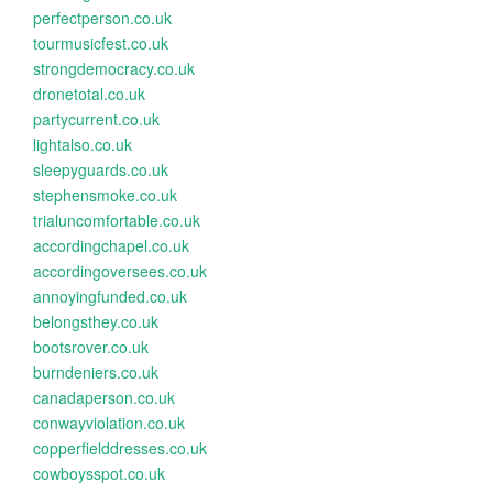
perfectperson.co.uk
tourmusicfest.co.uk
strongdemocracy.co.uk
dronetotal.co.uk
partycurrent.co.uk
lightalso.co.uk
sleepyguards.co.uk
stephensmoke.co.uk
trialuncomfortable.co.uk
accordingchapel.co.uk
accordingoversees.co.uk
annoyingfunded.co.uk
belongsthey.co.uk
bootsrover.co.uk
burndeniers.co.uk
canadaperson.co.uk
conwayviolation.co.uk
copperfielddresses.co.uk
cowboysspot.co.uk