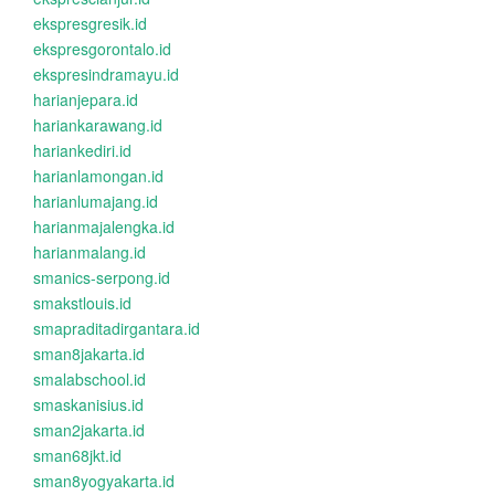
ekspresgresik.id
ekspresgorontalo.id
ekspresindramayu.id
harianjepara.id
hariankarawang.id
hariankediri.id
harianlamongan.id
harianlumajang.id
harianmajalengka.id
harianmalang.id
smanics-serpong.id
smakstlouis.id
smapraditadirgantara.id
sman8jakarta.id
smalabschool.id
smaskanisius.id
sman2jakarta.id
sman68jkt.id
sman8yogyakarta.id