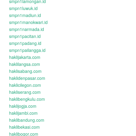
smpn1lamongan.id
smpn1luwuk.id
smpn1madiun.id
smpn1manokwari.id
smpn1narmada.id
smpn1pacitan.id
smpn1padang.id
smpn1pailangga.id
haklijakarta.com
haklilangsa.com
haklisabang.com
haklidenpasar.com
haklicilegon.com
hakliserang.com
haklibengkulu.com
haklijogja.com
haklijambi.com
haklibandung.com
haklibekasi.com
haklibogor.com