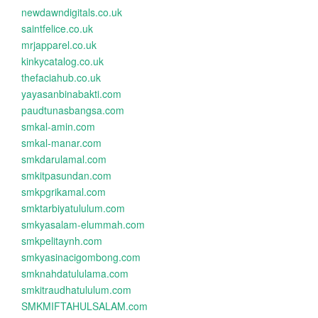
newdawndigitals.co.uk
saintfelice.co.uk
mrjapparel.co.uk
kinkycatalog.co.uk
thefaciahub.co.uk
yayasanbinabakti.com
paudtunasbangsa.com
smkal-amin.com
smkal-manar.com
smkdarulamal.com
smkitpasundan.com
smkpgrikamal.com
smktarbiyatululum.com
smkyasalam-elummah.com
smkpelitaynh.com
smkyasinacigombong.com
smknahdatululama.com
smkitraudhatululum.com
SMKMIFTAHULSALAM.com