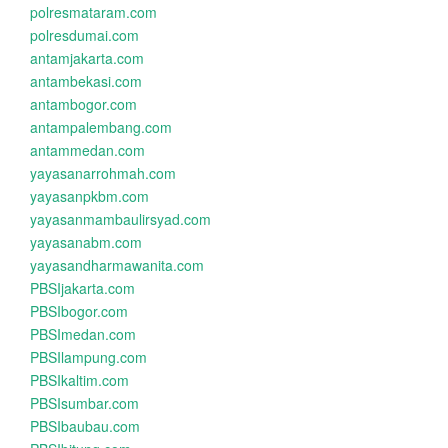
polresmataram.com
polresdumai.com
antamjakarta.com
antambekasi.com
antambogor.com
antampalembang.com
antammedan.com
yayasanarrohmah.com
yayasanpkbm.com
yayasanmambaulirsyad.com
yayasanabm.com
yayasandharmawanita.com
PBSIjakarta.com
PBSIbogor.com
PBSImedan.com
PBSIlampung.com
PBSIkaltim.com
PBSIsumbar.com
PBSIbaubau.com