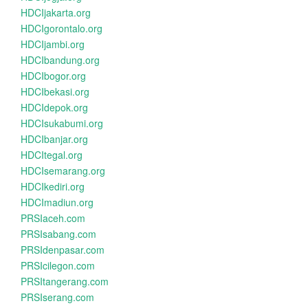
HDCIjakarta.org
HDCIgorontalo.org
HDCIjambi.org
HDCIbandung.org
HDCIbogor.org
HDCIbekasi.org
HDCIdepok.org
HDCIsukabumi.org
HDCIbanjar.org
HDCItegal.org
HDCIsemarang.org
HDCIkediri.org
HDCImadiun.org
PRSIaceh.com
PRSIsabang.com
PRSIdenpasar.com
PRSIcilegon.com
PRSItangerang.com
PRSIserang.com