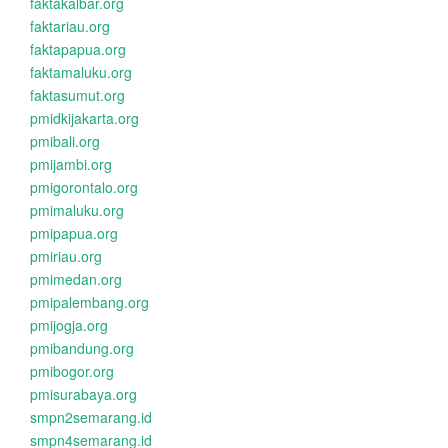
faktakalbar.org
faktariau.org
faktapapua.org
faktamaluku.org
faktasumut.org
pmidkijakarta.org
pmibali.org
pmijambi.org
pmigorontalo.org
pmimaluku.org
pmipapua.org
pmiriau.org
pmimedan.org
pmipalembang.org
pmijogja.org
pmibandung.org
pmibogor.org
pmisurabaya.org
smpn2semarang.id
smpn4semarang.id