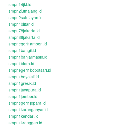
smpn14jkt.id
smpn2lumajang.id
smpn2sutojayan.id
smpn4blitar.id
smpn78jakarta.id
smpn88jakarta.id
smpnegeri1ambon.id
smpn1bangil.id
smpn1banjarmasin.id
smpn1biora.id
smpnegeri1bobotsari.id
smpn1boyolali.id
smpn1gresik.id
smpn1jayapura.id
smpn1jember.id
smpnegeri1jepara.id
smpn1karanganyar.id
smpn1kendari.id
smpn1kranggan.id