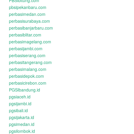
PBSIbitung.com
pbsipekanbaru.com
perbasimedan.com
perbasisurabaya.com
perbasibanjarbaru.com
perbasiblitar.com
perbasimagelang.com
perbasijambi.com
perbasiserang.com
perbasitangerang.com
perbasimalang.com
perbasidepok.com
perbasicirebon.com
PGSIbandung.id
pgsiaceh.id
pgsijambi.id
pgsibali.id
pgsijakarta.id
pgsimedan.id
pgsilombok.id