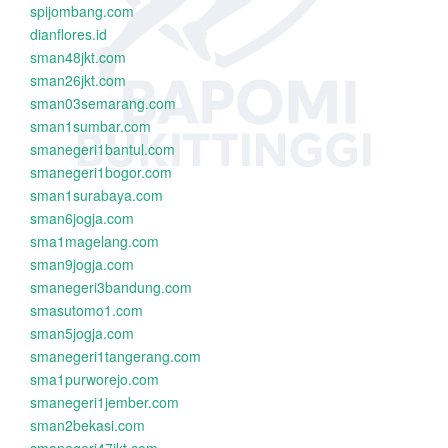
spijombang.com
dianflores.id
sman48jkt.com
sman26jkt.com
sman03semarang.com
sman1sumbar.com
smanegeri1bantul.com
smanegeri1bogor.com
sman1surabaya.com
sman6jogja.com
sma1magelang.com
sman9jogja.com
smanegeri3bandung.com
smasutomo1.com
sman5jogja.com
smanegeri1tangerang.com
sma1purworejo.com
smanegeri1jember.com
sman2bekasi.com