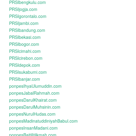
PRSIbengkulu.com
PRSIjogja.com
PRSIgorontalo.com
PRSIjambi.com
PRSIbandung.com
PRSIbekasi.com
PRSIbogor.com
PRSIcimahi.com
PRSIcirebon.com
PRSIdepok.com
PRSIsukabumi.com
PRSIbanjar.com
ponpesIhyaUlumuddin.com
ponpesJabalRahmah.com
ponpesDarulKhairat.com
ponpesDarulMuhsinin.com
ponpesNurulHudas.com
ponpesMadinatuddiniyahBabul.com
ponpesInsanMadani.com
ponpesBaitilHikmah.com