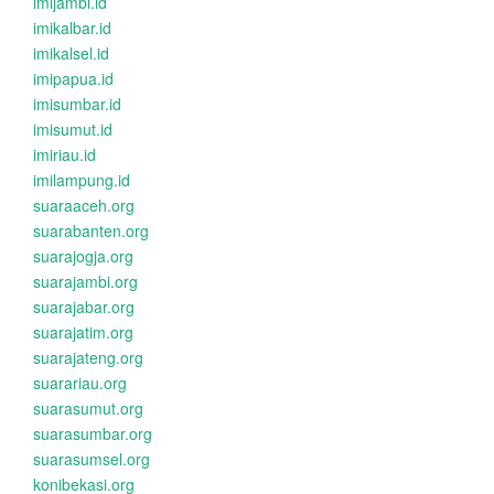
imijambi.id
imikalbar.id
imikalsel.id
imipapua.id
imisumbar.id
imisumut.id
imiriau.id
imilampung.id
suaraaceh.org
suarabanten.org
suarajogja.org
suarajambi.org
suarajabar.org
suarajatim.org
suarajateng.org
suarariau.org
suarasumut.org
suarasumbar.org
suarasumsel.org
konibekasi.org