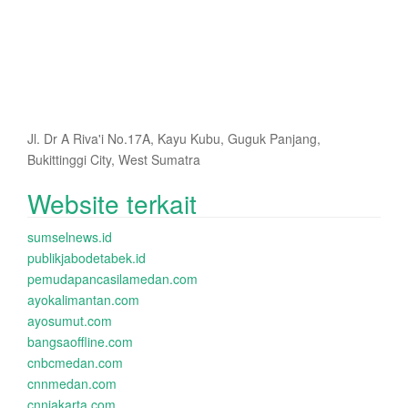
Jl. Dr A Riva'i No.17A, Kayu Kubu, Guguk Panjang,
Bukittinggi City, West Sumatra
Website terkait
sumselnews.id
publikjabodetabek.id
pemudapancasilamedan.com
ayokalimantan.com
ayosumut.com
bangsaoffline.com
cnbcmedan.com
cnnmedan.com
cnnjakarta.com