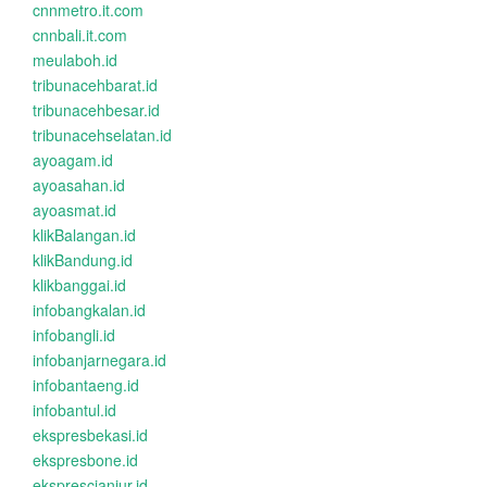
cnnmetro.it.com
cnnbali.it.com
meulaboh.id
tribunacehbarat.id
tribunacehbesar.id
tribunacehselatan.id
ayoagam.id
ayoasahan.id
ayoasmat.id
klikBalangan.id
klikBandung.id
klikbanggai.id
infobangkalan.id
infobangli.id
infobanjarnegara.id
infobantaeng.id
infobantul.id
ekspresbekasi.id
ekspresbone.id
eksprescianjur.id