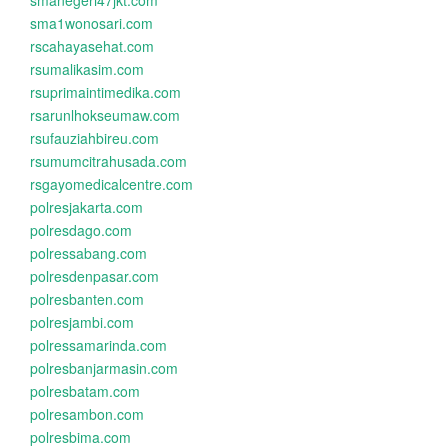
smanegeri47jkt.com
sma1wonosari.com
rscahayasehat.com
rsumalikasim.com
rsuprimaintimedika.com
rsarunlhokseumaw.com
rsufauziahbireu.com
rsumumcitrahusada.com
rsgayomedicalcentre.com
polresjakarta.com
polresdago.com
polressabang.com
polresdenpasar.com
polresbanten.com
polresjambi.com
polressamarinda.com
polresbanjarmasin.com
polresbatam.com
polresambon.com
polresbima.com