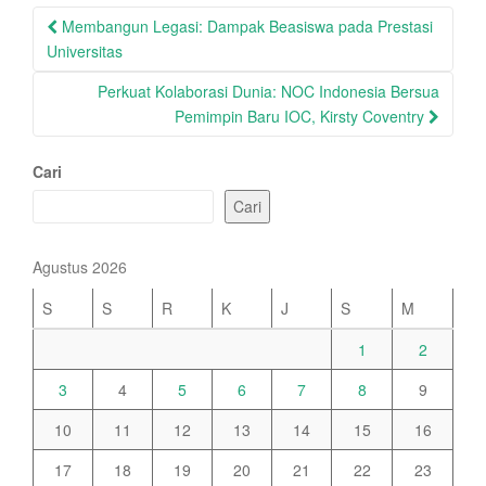
Post
Membangun Legasi: Dampak Beasiswa pada Prestasi
navigation
Universitas
Perkuat Kolaborasi Dunia: NOC Indonesia Bersua
Pemimpin Baru IOC, Kirsty Coventry
Cari
Cari
Agustus 2026
S
S
R
K
J
S
M
1
2
3
4
5
6
7
8
9
10
11
12
13
14
15
16
17
18
19
20
21
22
23