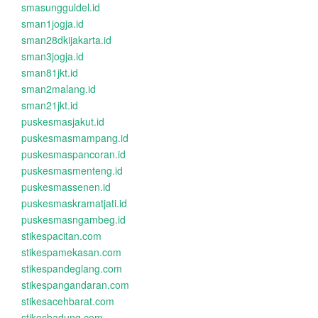
smasungguldel.id
sman1jogja.id
sman28dkijakarta.id
sman3jogja.id
sman81jkt.id
sman2malang.id
sman21jkt.id
puskesmasjakut.id
puskesmasmampang.id
puskesmaspancoran.id
puskesmasmenteng.id
puskesmassenen.id
puskesmaskramatjati.id
puskesmasngambeg.id
stikespacitan.com
stikespamekasan.com
stikespandeglang.com
stikespangandaran.com
stikesacehbarat.com
stikesbadung.com