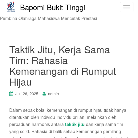
Bapomi Bukit Tinggi
T
o
Pembina Olahraga Mahasiswa Mencetak Prestasi
g
g
l
e
Taktik Jitu, Kerja Sama
n
Tim: Rahasia
a
v
Kemenangan di Rumput
i
Hijau
g
a
t
Juli 26, 2025
admin
i
o
Dalam sepak bola, kemenangan di rumput hijau tidak hanya
n
ditentukan oleh individu-individu brilian, melainkan oleh
perpaduan harmonis antara
taktik jitu
dan kerja sama tim
yang solid. Rahasia di balik setiap kemenangan gemilang