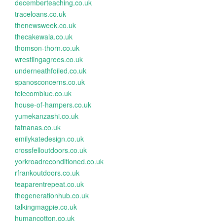
decemberteaching.co.uk
traceloans.co.uk
thenewsweek.co.uk
thecakewala.co.uk
thomson-thorn.co.uk
wrestlingagrees.co.uk
underneathfoiled.co.uk
spanosconcerns.co.uk
telecomblue.co.uk
house-of-hampers.co.uk
yumekanzashi.co.uk
fatnanas.co.uk
emilykatedesign.co.uk
crossfelloutdoors.co.uk
yorkroadreconditioned.co.uk
rfrankoutdoors.co.uk
teaparentrepeat.co.uk
thegenerationhub.co.uk
talkingmagpie.co.uk
humancotton.co.uk