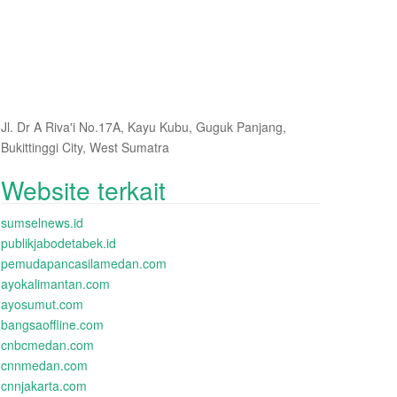
Jl. Dr A Riva'i No.17A, Kayu Kubu, Guguk Panjang,
Bukittinggi City, West Sumatra
Website terkait
sumselnews.id
publikjabodetabek.id
pemudapancasilamedan.com
ayokalimantan.com
ayosumut.com
bangsaoffline.com
cnbcmedan.com
cnnmedan.com
cnnjakarta.com