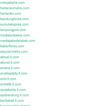
cnbcjakarta.com
hariansumatra.com
harianikn.com
bandungtimes.com
sumutekspres.com
lampungpos.com
mediasulawesi.com
mediajabodetabek.com
kabarflores.com
seputarmetro.com
aktual.it.com
akurat.it.com
antara.it.com
analisadaily.it.com
antv.it.com
antvklik.it.com
ayojakarta.it.com
ayobandung.it.com
beritabali.it.com
bangsaonline.it.com