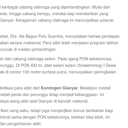
di berbagai cabang olahraga yang dipertandingkan. Mulai dari
 sepeda, hingga cabang beregu, mereka siap memberikan yang
Gianyar. Keragaman cabang olahraga ini menunjukkan potensi
stasi, Drs. Ida Bagus Putu Suamba, menyatakan bahwa persiapan
kan secara maksimal. Para atlet telah menjalani program latihan
a puncak di medan pertandingan.
ah dari cabang olahraga selam. Pada ajang PON sebelumnya,
runggu. Di PON XXI ini, atlet selam kolam (finswimming) I Dewa
ak di nomor 100 meter surface putra, menunjukkan peningkatan
edikasi para atlet dari
Kontingen Gianyar
. Meskipun medali
edali perak dan perunggu tetap menjadi kebanggaan. Ini
 saing atlet asal Gianyar di kancah nasional.
kan uang saku, tetapi juga menjanjikan bonus tambahan bagi
 minimal sama dengan PON sebelumnya, bahkan bisa lebih. Ini
dan pengorbanan atlet.