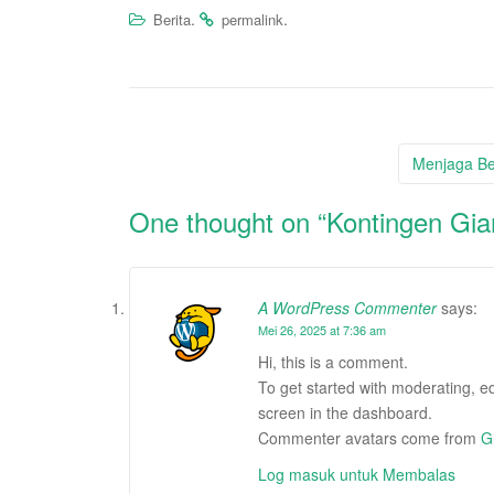
.
.
Berita
permalink
Post
Menjaga Ber
navigation
One thought on “
Kontingen Gia
A WordPress Commenter
says:
Mei 26, 2025 at 7:36 am
Hi, this is a comment.
To get started with moderating, e
screen in the dashboard.
Commenter avatars come from
G
Log masuk untuk Membalas