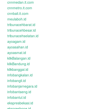
cnnmedan.it.com
cnnmetro.it.com
cnnbali.it.com
meulaboh.id
tribunacehbarat.id
tribunacehbesar.id
tribunacehselatan.id
ayoagam.id
ayoasahan.id
ayoasmat.id
klikBalangan.id
klikBandung.id
klikbanggai.id
infobangkalan.id
infobangli.id
infobanjarnegara.id
infobantaeng.id
infobantul.id
ekspresbekasi.id
ekspresbone.id