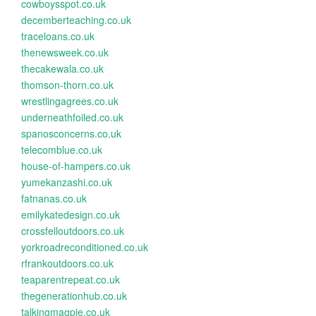
cowboysspot.co.uk
decemberteaching.co.uk
traceloans.co.uk
thenewsweek.co.uk
thecakewala.co.uk
thomson-thorn.co.uk
wrestlingagrees.co.uk
underneathfoiled.co.uk
spanosconcerns.co.uk
telecomblue.co.uk
house-of-hampers.co.uk
yumekanzashi.co.uk
fatnanas.co.uk
emilykatedesign.co.uk
crossfelloutdoors.co.uk
yorkroadreconditioned.co.uk
rfrankoutdoors.co.uk
teaparentrepeat.co.uk
thegenerationhub.co.uk
talkingmagpie.co.uk