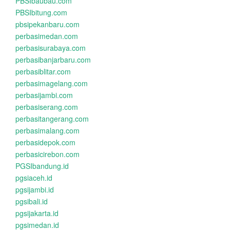
PBSIbaubau.com
PBSIbitung.com
pbsipekanbaru.com
perbasimedan.com
perbasisurabaya.com
perbasibanjarbaru.com
perbasiblitar.com
perbasimagelang.com
perbasijambi.com
perbasiserang.com
perbasitangerang.com
perbasimalang.com
perbasidepok.com
perbasicirebon.com
PGSIbandung.id
pgsiaceh.id
pgsijambi.id
pgsibali.id
pgsijakarta.id
pgsimedan.id