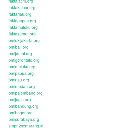
faktajatim.org
faktakalbar.org
faktariau.org
faktapapua.org
faktamaluku.org
faktasumut.org
pmidkijakarta.org
pmibali.org
pmijambi.org
pmigorontalo.org
pmimaluku.org
pmipapua.org
pmiriau.org
pmimedan.org
pmipalembang.org
pmijogja.org
pmibandung.org
pmibogor.org
pmisurabaya.org
smpn2semarang.id