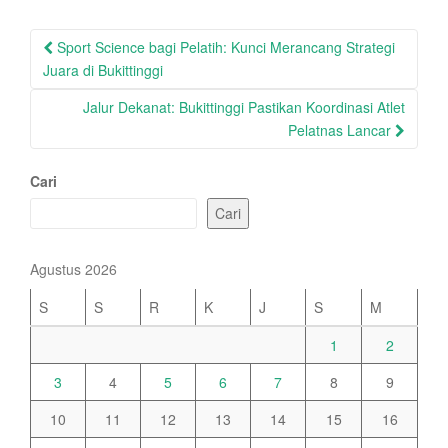
Post
Sport Science bagi Pelatih: Kunci Merancang Strategi
navigation
Juara di Bukittinggi
Jalur Dekanat: Bukittinggi Pastikan Koordinasi Atlet
Pelatnas Lancar
Cari
Cari
Agustus 2026
S
S
R
K
J
S
M
1
2
3
4
5
6
7
8
9
10
11
12
13
14
15
16