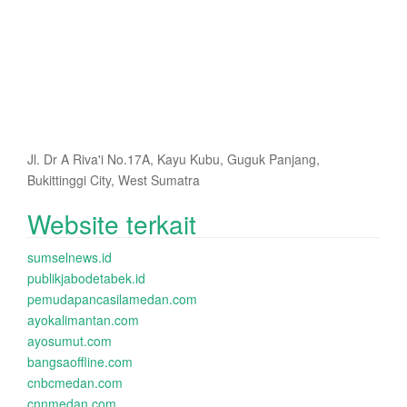
Jl. Dr A Riva'i No.17A, Kayu Kubu, Guguk Panjang,
Bukittinggi City, West Sumatra
Website terkait
sumselnews.id
publikjabodetabek.id
pemudapancasilamedan.com
ayokalimantan.com
ayosumut.com
bangsaoffline.com
cnbcmedan.com
cnnmedan.com