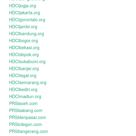
HDCIjogja.org
HDCIjakarta.org
HDCIgorontalo.org
HDCIjambi.org
HDCIbandung.org
HDCIbogor.org
HDCIbekasi.org
HDCIdepok.org
HDCIsukabumi.org
HDCIbanjar.org
HDCItegal.org
HDCIsemarang.org
HDCIkediri.org
HDCImadiun.org
PRSIaceh.com
PRSIsabang.com
PRSIdenpasar.com
PRSIcilegon.com
PRSItangerang.com