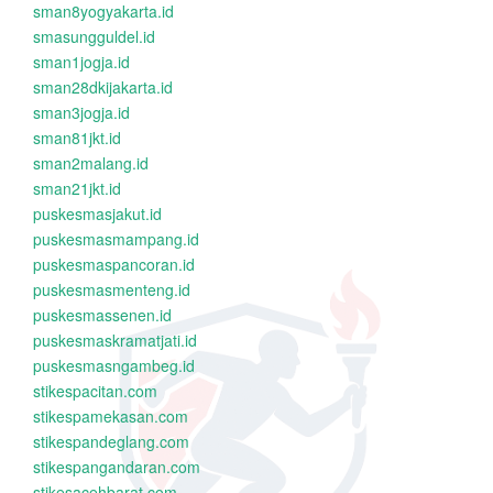
sman8yogyakarta.id
smasungguldel.id
sman1jogja.id
sman28dkijakarta.id
sman3jogja.id
sman81jkt.id
sman2malang.id
sman21jkt.id
puskesmasjakut.id
puskesmasmampang.id
puskesmaspancoran.id
puskesmasmenteng.id
puskesmassenen.id
puskesmaskramatjati.id
puskesmasngambeg.id
stikespacitan.com
stikespamekasan.com
stikespandeglang.com
stikespangandaran.com
stikesacehbarat.com