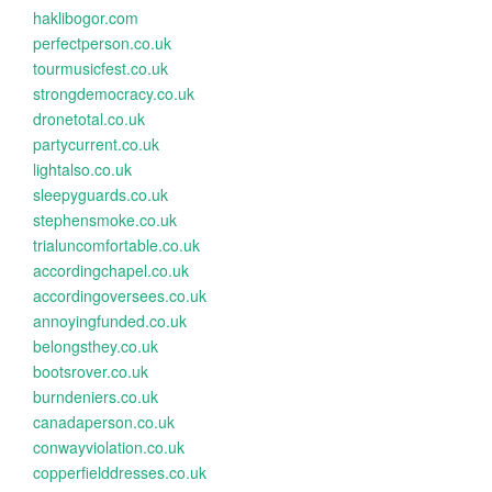
haklibogor.com
perfectperson.co.uk
tourmusicfest.co.uk
strongdemocracy.co.uk
dronetotal.co.uk
partycurrent.co.uk
lightalso.co.uk
sleepyguards.co.uk
stephensmoke.co.uk
trialuncomfortable.co.uk
accordingchapel.co.uk
accordingoversees.co.uk
annoyingfunded.co.uk
belongsthey.co.uk
bootsrover.co.uk
burndeniers.co.uk
canadaperson.co.uk
conwayviolation.co.uk
copperfielddresses.co.uk