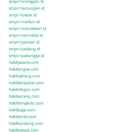
smpn1kranggan.id
smpn1lamongan.id
smpn1luwuk.id
smpn1madiun.id
smpn1manokwari.id
smpn1narmada.id
smpn1pacitan.id
smpn1padang.id
smpn1pailangga.id
haklijakarta.com
haklilangsa.com
haklisabang.com
haklidenpasar.com
haklicilegon.com
hakliserang.com
haklibengkulu.com
haklijogja.com
haklijambi.com
haklibandung.com
haklibekasi.com