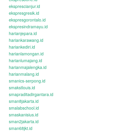
eksprescianjur.id
ekspresgresik.id
ekspresgorontalo.id
ekspresindramayu.id
harianjepara.id
hariankarawang.id
hariankediri.id
harianlamongan.id
harianlumajang.id
harianmajalengka.id
harianmalang.id
smanics-serpong.id
smakstlouis.id
smapraditadirgantara.id
sman8jakarta.id
smalabschool.id
smaskanisius.id
sman2jakarta.id
sman68jkt.id