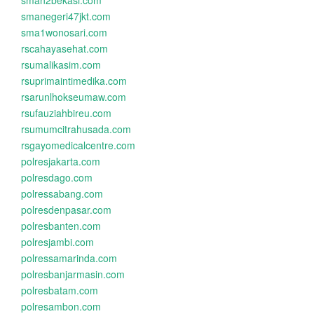
sman2bekasi.com
smanegeri47jkt.com
sma1wonosari.com
rscahayasehat.com
rsumalikasim.com
rsuprimaintimedika.com
rsarunlhokseumaw.com
rsufauziahbireu.com
rsumumcitrahusada.com
rsgayomedicalcentre.com
polresjakarta.com
polresdago.com
polressabang.com
polresdenpasar.com
polresbanten.com
polresjambi.com
polressamarinda.com
polresbanjarmasin.com
polresbatam.com
polresambon.com