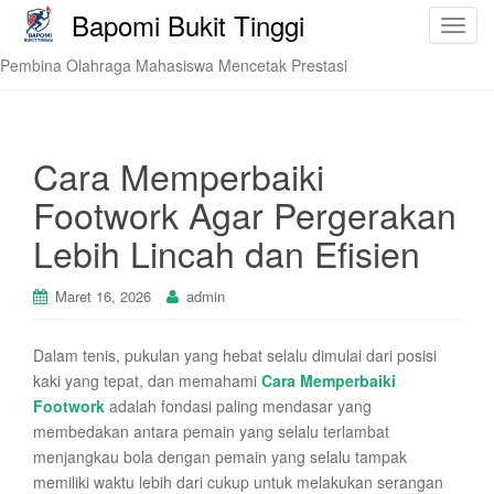
Bapomi Bukit Tinggi
T
o
Pembina Olahraga Mahasiswa Mencetak Prestasi
g
g
l
e
Cara Memperbaiki
n
Footwork Agar Pergerakan
a
v
Lebih Lincah dan Efisien
i
g
Maret 16, 2026
admin
a
t
Dalam tenis, pukulan yang hebat selalu dimulai dari posisi
i
kaki yang tepat, dan memahami
Cara Memperbaiki
o
Footwork
adalah fondasi paling mendasar yang
n
membedakan antara pemain yang selalu terlambat
menjangkau bola dengan pemain yang selalu tampak
memiliki waktu lebih dari cukup untuk melakukan serangan