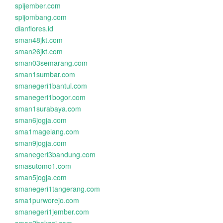
spijember.com
spijombang.com
dianflores.id
sman48jkt.com
sman26jkt.com
sman03semarang.com
sman1sumbar.com
smanegeri1bantul.com
smanegeri1bogor.com
sman1surabaya.com
sman6jogja.com
sma1magelang.com
sman9jogja.com
smanegeri3bandung.com
smasutomo1.com
sman5jogja.com
smanegeri1tangerang.com
sma1purworejo.com
smanegeri1jember.com