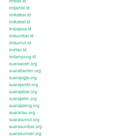
imibali.id
imijambi.id
imikalbar.id
imikalsel.id
imipapua.id
imisumbar.id
imisumut.id
imiriau.id
imilampung.id
suaraaceh.org
suarabanten.org
suarajogja.org
suarajambi.org
suarajabar.org
suarajatim.org
suarajateng.org
suarariau.org
suarasumut.org
suarasumbar.org
suarasumsel.org