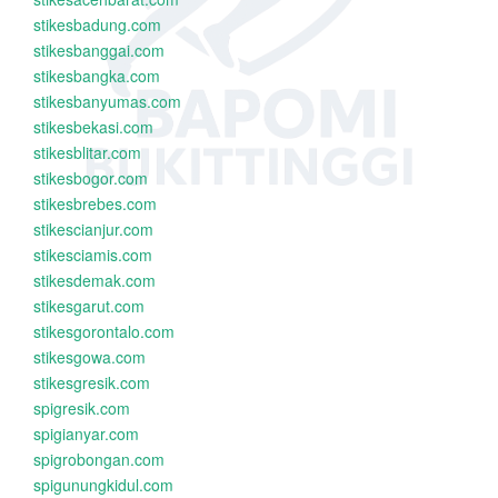
stikesbadung.com
stikesbanggai.com
stikesbangka.com
stikesbanyumas.com
stikesbekasi.com
stikesblitar.com
stikesbogor.com
stikesbrebes.com
stikescianjur.com
stikesciamis.com
stikesdemak.com
stikesgarut.com
stikesgorontalo.com
stikesgowa.com
stikesgresik.com
spigresik.com
spigianyar.com
spigrobongan.com
spigunungkidul.com