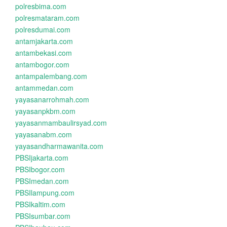
polresbima.com
polresmataram.com
polresdumai.com
antamjakarta.com
antambekasi.com
antambogor.com
antampalembang.com
antammedan.com
yayasanarrohmah.com
yayasanpkbm.com
yayasanmambaulirsyad.com
yayasanabm.com
yayasandharmawanita.com
PBSIjakarta.com
PBSIbogor.com
PBSImedan.com
PBSIlampung.com
PBSIkaltim.com
PBSIsumbar.com