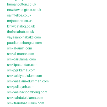
humancotton.co.uk
newdawndigitals.co.uk
saintfelice.co.uk
mrjapparel.co.uk
kinkycatalog.co.uk
thefaciahub.co.uk
yayasanbinabakti.com
paudtunasbangsa.com
smkal-amin.com
smkal-manar.com
smkdarulamal.com
smkitpasundan.com
smkpgrikamal.com
smktarbiyatululum.com
smkyasalam-elummah.com
smkpelitaynh.com
smkyasinacigombong.com
smknahdatululama.com
smkitraudhatululum.com