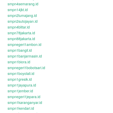
smpn4semarang.id
smpn14jkt.id
smpn2lumajang.id
smpn2sutojayan.id
smpn4blitar.id
smpn78jakarta.id
smpn88jakarta.id
smpnegeri1ambon.id
smpn1bangil.id
smpn1banjarmasin.id
smpn1biora.id
smpnegeri1bobotsari.id
smpn1boyolali.id
smpn1gresik.id
smpn1jayapura.id
smpn1jember.id
smpnegeri1jepara.id
smpn1karanganyar.id
smpn1kendari.id