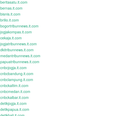
beritasatu.it.com
bernas.it.com
bisnis.it.com
brilio.it.com
bogortribunnews.it.com
jogjakompas.it.com
cekaja.it.com
jogjatribunnews.it.com
dkitribunnews.it.com
medantribunnews.it.com
papuatribunnews.it.com
cnbcjogja.it.com
cnbcbandung.it.com
cnbclampung.it.com
cnbckaltim.it.com
cnbcmedan.it.com
cnbckalbar.it.com
detikjogja.it.com
detikpapua.it.com
detikbali.it.com