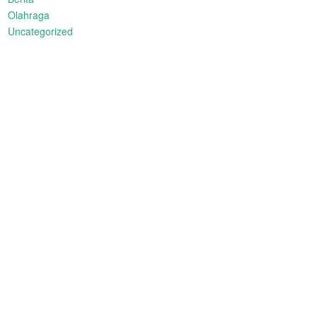
Olahraga
Uncategorized