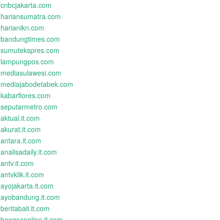
cnbcjakarta.com
hariansumatra.com
harianikn.com
bandungtimes.com
sumutekspres.com
lampungpos.com
mediasulawesi.com
mediajabodetabek.com
kabarflores.com
seputarmetro.com
aktual.it.com
akurat.it.com
antara.it.com
analisadaily.it.com
antv.it.com
antvklik.it.com
ayojakarta.it.com
ayobandung.it.com
beritabali.it.com
bangsaonline.it.com