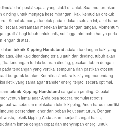
dimulai dari posisi kepala yang stabil di lantai. Saat menurunkan
h dinding untuk menjaga keseimbangan. Kaki kemudian ditekuk
rut. Kunci utamanya terletak pada ledakan setelah ini; atlet harus
mbil secara bersamaan menekan lantai dengan tangan. Momentum
an gratis” bagi tubuh untuk naik, sehingga otot bahu hanya perlu
 lengan di atas.
i dalam
teknik Kipping Handstand
adalah tendangan kaki yang
ke atas. Jika kaki ditendang terlalu jauh dari dinding, tubuh akan
a, jika tendangan terlalu ke arah dinding, gesekan tubuh dengan
pada tendangan yang vertikal sempurna dan pastikan otot inti
 saat bergerak ke atas. Koordinasi antara kaki yang menendang
i detik yang sama agar transfer energi terjadi secara optimal.
 dalam
teknik Kipping Handstand
sangatlah penting. Cobalah
enyentuh lantai agar Anda bisa segera memulai repetisi
ngat bahwa sebelum melakukan teknik kipping, Anda harus memiliki
ndungi persendian leher dari beban kejut saat turun. Dengan
tail waktu, teknik kipping Anda akan menjadi sangat halus,
ik dalam lomba dengan cepat dan menyimpan energi untuk