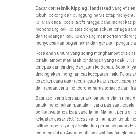
Dasar dari
teknik Kipping Handstand
yang efisien 
tubuh, bokong dan punggung harus tetap menyentu
ke arah dada (posisi
tuck
) hingga paha mendekati pe
menendang kaki ke atas dengan sekuat tenaga sa
dari tendangan kaki itulah yang memberikan “dorong
menyelesaikan bagian akhir dari gerakan penguncian
Kesalahan umum yang sering menghambat efisiens
terlalu lambat atau arah tendangan yang tidak lurus 
terlepas dari dinding dan jatuh ke depan. Sebalikny
dinding akan menghambat kecepatan naik. Fokuslah 
tetap kencang agar tubuh tetap kaku seperti papan
dan tangan yang mendorong harus terjadi dalam fraks
Bagi atlet yang bersiap untuk lomba, melatih ritme
untuk menemukan “pantulan” yang pas saat kepala m
berikutnya tanpa jeda yang lama. Namun, perlu dii
kekuatan dasar
strict press
yang mumpuni untuk meli
latihan repetisi yang disiplin dan perhatian pada de
memungkinkan Anda untuk melewati bagian gimnast