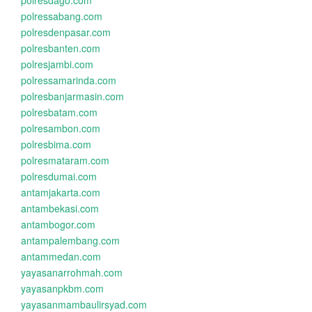
polresdago.com
polressabang.com
polresdenpasar.com
polresbanten.com
polresjambi.com
polressamarinda.com
polresbanjarmasin.com
polresbatam.com
polresambon.com
polresbima.com
polresmataram.com
polresdumai.com
antamjakarta.com
antambekasi.com
antambogor.com
antampalembang.com
antammedan.com
yayasanarrohmah.com
yayasanpkbm.com
yayasanmambaulirsyad.com