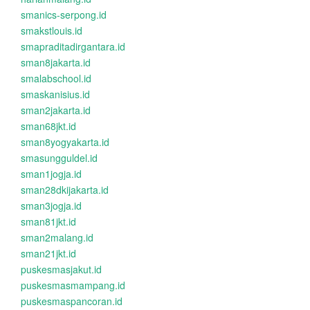
smanics-serpong.id
smakstlouis.id
smapraditadirgantara.id
sman8jakarta.id
smalabschool.id
smaskanisius.id
sman2jakarta.id
sman68jkt.id
sman8yogyakarta.id
smasungguldel.id
sman1jogja.id
sman28dkijakarta.id
sman3jogja.id
sman81jkt.id
sman2malang.id
sman21jkt.id
puskesmasjakut.id
puskesmasmampang.id
puskesmaspancoran.id