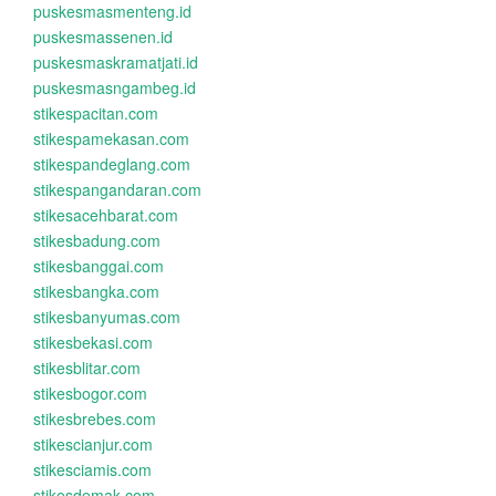
puskesmasmenteng.id
puskesmassenen.id
puskesmaskramatjati.id
puskesmasngambeg.id
stikespacitan.com
stikespamekasan.com
stikespandeglang.com
stikespangandaran.com
stikesacehbarat.com
stikesbadung.com
stikesbanggai.com
stikesbangka.com
stikesbanyumas.com
stikesbekasi.com
stikesblitar.com
stikesbogor.com
stikesbrebes.com
stikescianjur.com
stikesciamis.com
stikesdemak.com