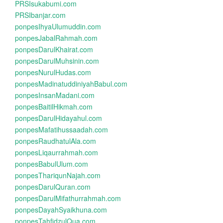
PRSIsukabumi.com
PRSIbanjar.com
ponpesIhyaUlumuddin.com
ponpesJabalRahmah.com
ponpesDarulKhairat.com
ponpesDarulMuhsinin.com
ponpesNurulHudas.com
ponpesMadinatuddiniyahBabul.com
ponpesInsanMadani.com
ponpesBaitilHikmah.com
ponpesDarulHidayahul.com
ponpesMafatihussaadah.com
ponpesRaudhatulAla.com
ponpesLiqaurrahmah.com
ponpesBabulUlum.com
ponpesThariqunNajah.com
ponpesDarulQuran.com
ponpesDarulMifathurrahmah.com
ponpesDayahSyaikhuna.com
ponpesTahfidzulQua.com