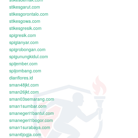
stikesgarut.com
stikesgorontalo.com
stikesgowa.com
stikesgresik.com
spigresik.com
spigianyar.com
spigrobongan.com
spigunungkidul.com
spijember.com
spijombang.com
dianflores.id
sman48jkt.com
sman26jkt.com
sman03semarang.com
sman1sumbar.com
smanegeri1bantul.com
smanegeri1bogor.com
sman1surabaya.com
sman6jogja.com