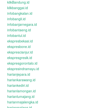
klikBandung.id
klikbanggai.id
infobangkalan.id
infobangli.id
infobanjarnegara.id
infobantaeng.id
infobantul.id
ekspresbekasi.id
ekspresbone.id
eksprescianjur.id
ekspresgresik.id
ekspresgorontalo.id
ekspresindramayu.id
harianjepara.id
hariankarawang.id
hariankediri.id
harianlamongan.id
harianlumajang.id
harianmajalengka.id
harianmalang.id