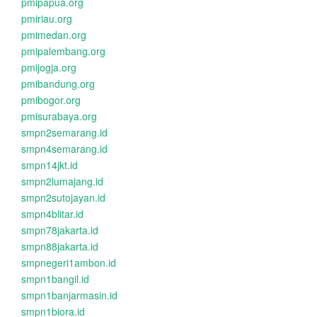
pmipapua.org
pmiriau.org
pmimedan.org
pmipalembang.org
pmijogja.org
pmibandung.org
pmibogor.org
pmisurabaya.org
smpn2semarang.id
smpn4semarang.id
smpn14jkt.id
smpn2lumajang.id
smpn2sutojayan.id
smpn4blitar.id
smpn78jakarta.id
smpn88jakarta.id
smpnegeri1ambon.id
smpn1bangil.id
smpn1banjarmasin.id
smpn1biora.id