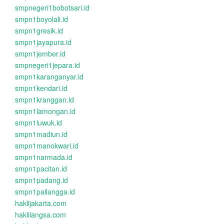
smpnegeri1bobotsari.id
smpn1boyolali.id
smpn1gresik.id
smpn1jayapura.id
smpn1jember.id
smpnegeri1jepara.id
smpn1karanganyar.id
smpn1kendari.id
smpn1kranggan.id
smpn1lamongan.id
smpn1luwuk.id
smpn1madiun.id
smpn1manokwari.id
smpn1narmada.id
smpn1pacitan.id
smpn1padang.id
smpn1pailangga.id
haklijakarta.com
haklilangsa.com