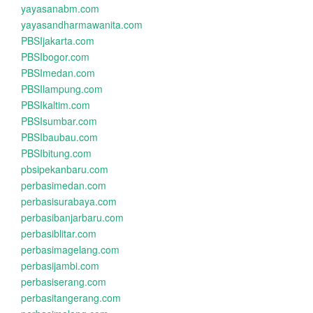
yayasanabm.com
yayasandharmawanita.com
PBSIjakarta.com
PBSIbogor.com
PBSImedan.com
PBSIlampung.com
PBSIkaltim.com
PBSIsumbar.com
PBSIbaubau.com
PBSIbitung.com
pbsipekanbaru.com
perbasimedan.com
perbasisurabaya.com
perbasibanjarbaru.com
perbasiblitar.com
perbasimagelang.com
perbasijambi.com
perbasiserang.com
perbasitangerang.com