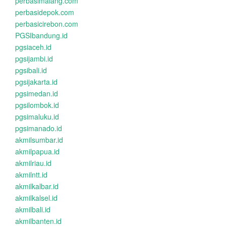
perbasimalang.com
perbasidepok.com
perbasicirebon.com
PGSIbandung.id
pgsiaceh.id
pgsijambi.id
pgsibali.id
pgsijakarta.id
pgsimedan.id
pgsilombok.id
pgsimaluku.id
pgsimanado.id
akmilsumbar.id
akmilpapua.id
akmilriau.id
akmilntt.id
akmilkalbar.id
akmilkalsel.id
akmilbali.id
akmilbanten.id