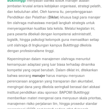
Bukittinggi
menyadari bahwa sosok manajer adalah
jembatan krusial antara kebijakan organisasi, strategi pelatih,
dan kebutuhan atlet. Oleh karena itu, penyelenggaraan
Pendidikan dan Pelatihan (
Diklat
) khusus bagi para manajer
tim olahraga mahasiswa menjadi langkah strategis untuk
menyeragamkan kualitas tata kelola. Melalui kegiatan ini,
para peserta dibekali dengan kompetensi administratif,
logistik, hingga psikologi kelompok guna memastikan setiap
unit olahraga di lingkungan kampus Bukittinggi dikelola
dengan profesionalisme tinggi.
Kepemimpinan dalam manajemen olahraga menuntut
kemampuan adaptasi yang luar biasa terhadap dinamika
kompetisi yang cepat berubah. Dalam diklat ini, ditekankan
bahwa seorang
manajer
harus mampu menyusun
perencanaan anggaran yang transparan dan akuntabel,
mengingat dana yang dikelola seringkali berasal dari alokasi
institusi pendidikan atau sponsor. BAPOMI Bukittinggi
memberikan materi mengenai cara menyusun skala prioritas,
manajemen risiko perjalanan tim, hingga prosedur standar