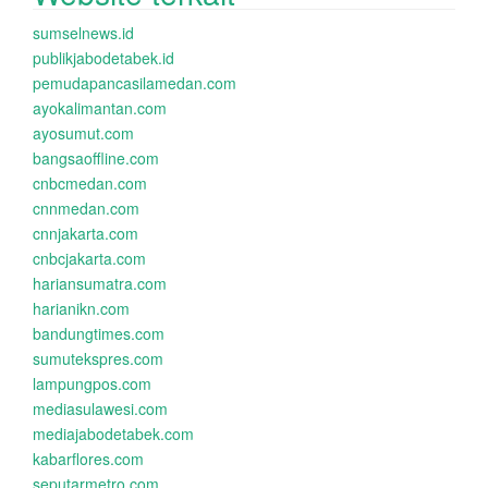
sumselnews.id
publikjabodetabek.id
pemudapancasilamedan.com
ayokalimantan.com
ayosumut.com
bangsaoffline.com
cnbcmedan.com
cnnmedan.com
cnnjakarta.com
cnbcjakarta.com
hariansumatra.com
harianikn.com
bandungtimes.com
sumutekspres.com
lampungpos.com
mediasulawesi.com
mediajabodetabek.com
kabarflores.com
seputarmetro.com