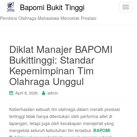
Bapomi Bukit Tinggi
T
o
Pembina Olahraga Mahasiswa Mencetak Prestasi
g
g
l
e
Diklat Manajer BAPOMI
n
Bukittinggi: Standar
a
v
Kepemimpinan Tim
i
Olahraga Unggul
g
a
t
April 8, 2026
admin
i
o
Keberhasilan sebuah tim olahraga dalam meraih prestasi
n
tertinggi tidak hanya ditentukan oleh performa atlet di
lapangan, tetapi juga oleh kecakapan manajerial yang
mengelola seluruh kebutuhan tim tersebut.
BAPOMI