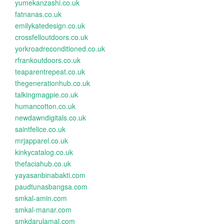
yumekanzashi.co.uk
fatnanas.co.uk
emilykatedesign.co.uk
crossfelloutdoors.co.uk
yorkroadreconditioned.co.uk
rfrankoutdoors.co.uk
teaparentrepeat.co.uk
thegenerationhub.co.uk
talkingmagpie.co.uk
humancotton.co.uk
newdawndigitals.co.uk
saintfelice.co.uk
mrjapparel.co.uk
kinkycatalog.co.uk
thefaciahub.co.uk
yayasanbinabakti.com
paudtunasbangsa.com
smkal-amin.com
smkal-manar.com
smkdarulamal.com