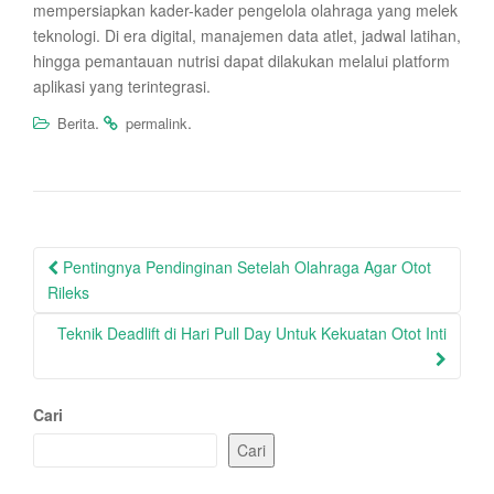
mempersiapkan kader-kader pengelola olahraga yang melek
teknologi. Di era digital, manajemen data atlet, jadwal latihan,
hingga pemantauan nutrisi dapat dilakukan melalui platform
aplikasi yang terintegrasi.
.
.
Berita
permalink
Post
Pentingnya Pendinginan Setelah Olahraga Agar Otot
navigation
Rileks
Teknik Deadlift di Hari Pull Day Untuk Kekuatan Otot Inti
Cari
Cari