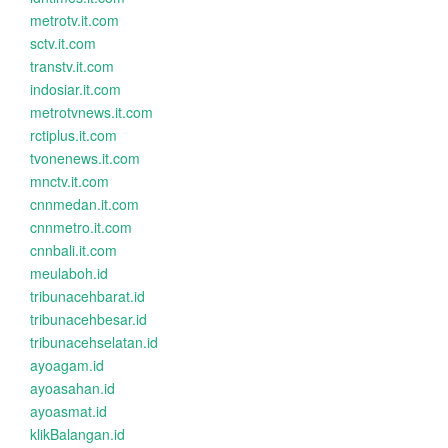
metrotv.it.com
sctv.it.com
transtv.it.com
indosiar.it.com
metrotvnews.it.com
rctiplus.it.com
tvonenews.it.com
mnctv.it.com
cnnmedan.it.com
cnnmetro.it.com
cnnbali.it.com
meulaboh.id
tribunacehbarat.id
tribunacehbesar.id
tribunacehselatan.id
ayoagam.id
ayoasahan.id
ayoasmat.id
klikBalangan.id