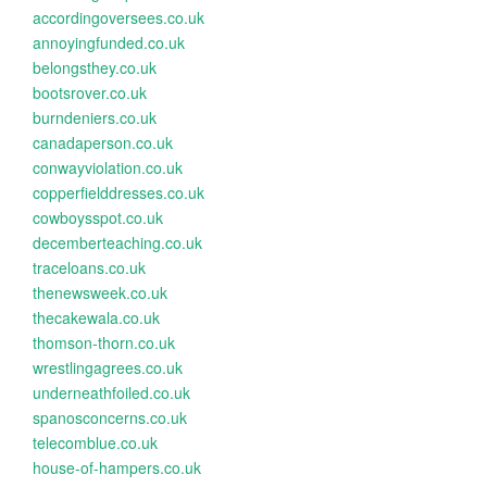
accordingoversees.co.uk
annoyingfunded.co.uk
belongsthey.co.uk
bootsrover.co.uk
burndeniers.co.uk
canadaperson.co.uk
conwayviolation.co.uk
copperfielddresses.co.uk
cowboysspot.co.uk
decemberteaching.co.uk
traceloans.co.uk
thenewsweek.co.uk
thecakewala.co.uk
thomson-thorn.co.uk
wrestlingagrees.co.uk
underneathfoiled.co.uk
spanosconcerns.co.uk
telecomblue.co.uk
house-of-hampers.co.uk