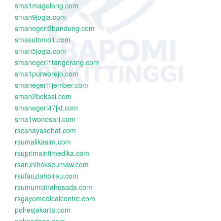
sma1magelang.com
sman9jogja.com
smanegeri3bandung.com
smasutomo1.com
sman5jogja.com
smanegeri1tangerang.com
sma1purworejo.com
smanegeri1jember.com
sman2bekasi.com
smanegeri47jkt.com
sma1wonosari.com
rscahayasehat.com
rsumalikasim.com
rsuprimaintimedika.com
rsarunlhokseumaw.com
rsufauziahbireu.com
rsumumcitrahusada.com
rsgayomedicalcentre.com
polresjakarta.com