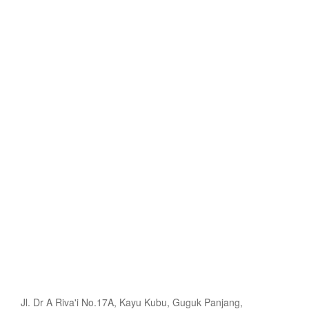
Jl. Dr A Riva'i No.17A, Kayu Kubu, Guguk Panjang,