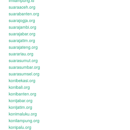
imilampung.id
suaraaceh.org
suarabanten.org
suarajogja.org
suarajambi.org
suarajabar.org
suarajatim.org
suarajateng.org
suarariau.org
suarasumut.org
suarasumbar.org
suarasumsel.org
konibekasi.org
konibali.org
konibanten.org
konijabar.org
konijatim.org
konimaluku.org
konilampung.org
konipalu.org