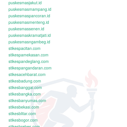
puskesmasjakut.id
puskesmasmampang.id
puskesmaspancoran.id
puskesmasmenteng.id
puskesmassenen.id
puskesmaskramatjati.id
puskesmasngambeg.id
stikespacitan.com
stikespamekasan.com
stikespandeglang.com
stikespangandaran.com
stikesacehbarat.com
stikesbadung.com
stikesbanggai.com
stikesbangka.com
stikesbanyumas.com
stikesbekasi.com
stikesblitar.com
stikesbogor.com
stikesbrebes.com