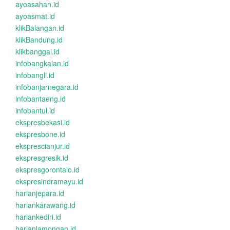
ayoasahan.id
ayoasmat.id
klikBalangan.id
klikBandung.id
klikbanggai.id
infobangkalan.id
infobangli.id
infobanjarnegara.id
infobantaeng.id
infobantul.id
ekspresbekasi.id
ekspresbone.id
eksprescianjur.id
ekspresgresik.id
ekspresgorontalo.id
ekspresindramayu.id
harianjepara.id
hariankarawang.id
hariankediri.id
harianlamongan.id