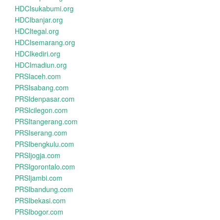
HDCIsukabumi.org
HDCIbanjar.org
HDCItegal.org
HDCIsemarang.org
HDCIkediri.org
HDCImadiun.org
PRSIaceh.com
PRSIsabang.com
PRSIdenpasar.com
PRSIcilegon.com
PRSItangerang.com
PRSIserang.com
PRSIbengkulu.com
PRSIjogja.com
PRSIgorontalo.com
PRSIjambi.com
PRSIbandung.com
PRSIbekasi.com
PRSIbogor.com