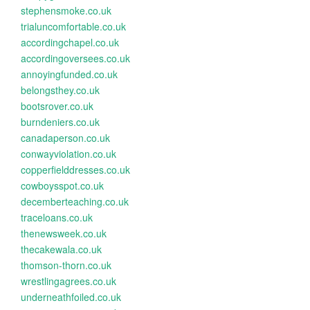
stephensmoke.co.uk
trialuncomfortable.co.uk
accordingchapel.co.uk
accordingoversees.co.uk
annoyingfunded.co.uk
belongsthey.co.uk
bootsrover.co.uk
burndeniers.co.uk
canadaperson.co.uk
conwayviolation.co.uk
copperfielddresses.co.uk
cowboysspot.co.uk
decemberteaching.co.uk
traceloans.co.uk
thenewsweek.co.uk
thecakewala.co.uk
thomson-thorn.co.uk
wrestlingagrees.co.uk
underneathfoiled.co.uk