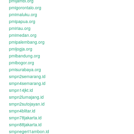
pmijambi.org
pmigorontalo.org
pmimaluku.org
pmipapua.org
pmiriau.org
pmimedan.org
pmipalembang.org
pmijogja.org
pmibandung.org
pmibogor.org
pmisurabaya.org
smpn2semarang.id
smpn4semarang.id
smpn14jkt.id
smpn2lumajang.id
smpn2sutojayan.id
smpn4blitar.id
smpn78jakarta.id
smpn88jakarta.id
smpnegeri1ambon.id