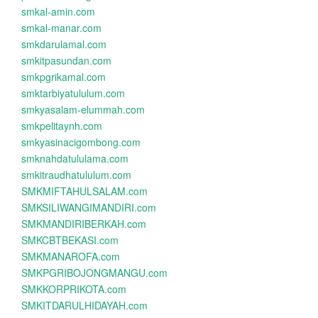
smkal-amin.com
smkal-manar.com
smkdarulamal.com
smkitpasundan.com
smkpgrikamal.com
smktarbiyatululum.com
smkyasalam-elummah.com
smkpelitaynh.com
smkyasinacigombong.com
smknahdatululama.com
smkitraudhatululum.com
SMKMIFTAHULSALAM.com
SMKSILIWANGIMANDIRI.com
SMKMANDIRIBERKAH.com
SMKCBTBEKASI.com
SMKMANAROFA.com
SMKPGRIBOJONGMANGU.com
SMKKORPRIKOTA.com
SMKITDARULHIDAYAH.com