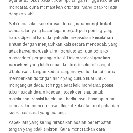
agar tetap fokus pada titik tumpu tangan hingga kaki terakhir
mendarat, guna memastikan orientasi ruang tetap terjaga
dengan stabil.
Selain masalah keselarasan tubuh,
cara menghindari
pendaratan yang kasar juga menjadi poin penting yang
harus diperhatikan. Banyak atlet melakukan
kesalahan
umum
dengan menjatuhkan kaki secara mendadak, yang
tidak hanya merusak aliran gerak tetapi juga berisiko
mencederai pergelangan kaki. Dalam variasi
gerakan
cartwheel
yang lebih cepat, kontrol deselerasi sangat
dibutuhkan. Tangan kedua yang menyentuh lantai harus
memberikan dorongan akhir yang cukup kuat untuk
mengangkat dada, sehingga saat kaki mendarat, posisi
tubuh sudah dalam keadaan tegak dan siap untuk
melakukan transisi ke elemen berikutnya. Kesempurnaan
pendaratan mencerminkan tingkat kekuatan otot paha dan
koordinasi saraf yang matang.
Aspek lain yang sering terabaikan adalah penempatan
tangan yang tidak sinkron. Guna menerapkan
cara