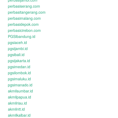
perbasijambi.com
perbasiserang.com
perbasitangerang.com
perbasimalang.com
perbasidepok.com
perbasicirebon.com
PGSIbandung.id
pgsiaceh.id
pgsijambi.id
pgsibali.id
pgsijakarta.id
pgsimedan.id
pgsilombok.id
pgsimaluku.id
pgsimanado.id
akmilsumbar.id
akmilpapua.id
akmilriau.id
akmilntt.id
akmilkalbar.id