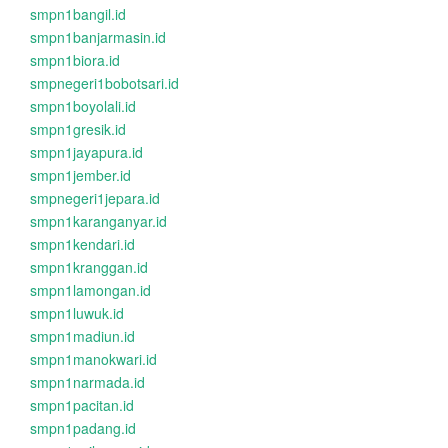
smpn1bangil.id
smpn1banjarmasin.id
smpn1biora.id
smpnegeri1bobotsari.id
smpn1boyolali.id
smpn1gresik.id
smpn1jayapura.id
smpn1jember.id
smpnegeri1jepara.id
smpn1karanganyar.id
smpn1kendari.id
smpn1kranggan.id
smpn1lamongan.id
smpn1luwuk.id
smpn1madiun.id
smpn1manokwari.id
smpn1narmada.id
smpn1pacitan.id
smpn1padang.id