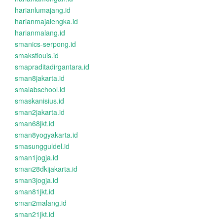
harianlumajang.id
harianmajalengka.id
harianmalang.id
smanics-serpong.id
smakstlouis.id
smapraditadirgantara.id
sman8jakarta.id
smalabschool.id
smaskanisius.id
sman2jakarta.id
sman68jkt.id
sman8yogyakarta.id
smasungguldel.id
sman1jogja.id
sman28dkijakarta.id
sman3jogja.id
sman81jkt.id
sman2malang.id
sman21jkt.id