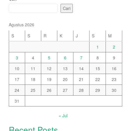
Cari
Agustus 2026
S
S
R
K
J
S
M
1
2
3
4
5
6
7
8
9
10
11
12
13
14
15
16
17
18
19
20
21
22
23
24
25
26
27
28
29
30
31
« Jul
Recent Posts